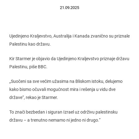
21.09.2025
Ujedinjeno Kraljevstvo, Australija i Kanada zvanično su priznale
Palestinu kao državu.
Kir Starmer je objavio da Ujedinjeno Kraljevstvo priznaje državu
Palestinu, piše BBC.
„Suočeni sa sve većim užasima na Bliskom istoku, delujemo
kako bismo očuvali mogućnost mira i rešenja u vidu dve
države“, rekao je Starmer.
To znači bezbedan i siguran Izrael uz održivu palestinsku
državu – a trenutno nemamo ni jedno ni drugo.“