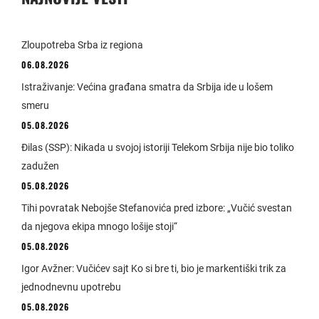
Zloupotreba Srba iz regiona
06.08.2026
Istraživanje: Većina građana smatra da Srbija ide u lošem
smeru
05.08.2026
Đilas (SSP): Nikada u svojoj istoriji Telekom Srbija nije bio toliko
zadužen
05.08.2026
Tihi povratak Nebojše Stefanovića pred izbore: „Vučić svestan
da njegova ekipa mnogo lošije stoji“
05.08.2026
Igor Avžner: Vučićev sajt Ko si bre ti, bio je markentiški trik za
jednodnevnu upotrebu
05.08.2026