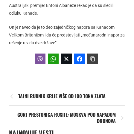
Australijski premijer Entoni Albaneze rekao je da su sledili
odluku Kanade.
On je naveo da je to deo zajedničkog napora sa Kanadom i
Velikom Britanijom i da će predstavljati „međunarodni napor za
rešenje u vidu dve države“.
TAJNI RUDNIK KRIJE VIŠE OD 100 TONA ZLATA
GORI PRESTONICA RUSIJE: MOSKVA POD NAPADOM
DRONOVA
NAJNOVIJE VESTI