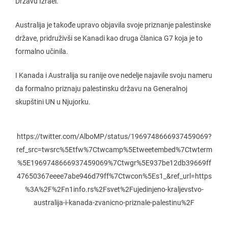
Državu Izrael.“
Australija je takođe upravo objavila svoje priznanje palestinske
države, pridruživši se Kanadi kao druga članica G7 koja je to
formalno učinila.
I Kanada i Australija su ranije ove nedelje najavile svoju nameru
da formalno priznaju palestinsku državu na Generalnoj
skupštini UN u Njujorku.
https://twitter.com/AlboMP/status/1969748666937459069?
ref_src=twsrc%5Etfw%7Ctwcamp%5Etweetembed%7Ctwterm
%5E1969748666937459069%7Ctwgr%5E937be12db39669ff
47650367eeee7abe946d79ff%7Ctwcon%5Es1_&ref_url=https
%3A%2F%2Fn1info.rs%2Fsvet%2Fujedinjeno-kraljevstvo-
australija-i-kanada-zvanicno-priznale-palestinu%2F