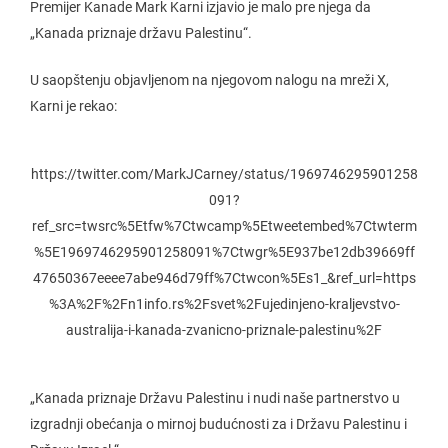
Premijer Kanade Mark Karni izjavio je malo pre njega da
„Kanada priznaje državu Palestinu“.
U saopštenju objavljenom na njegovom nalogu na mreži X,
Karni je rekao:
https://twitter.com/MarkJCarney/status/1969746295901258
091?
ref_src=twsrc%5Etfw%7Ctwcamp%5Etweetembed%7Ctwterm
%5E1969746295901258091%7Ctwgr%5E937be12db39669ff
47650367eeee7abe946d79ff%7Ctwcon%5Es1_&ref_url=https
%3A%2F%2Fn1info.rs%2Fsvet%2Fujedinjeno-kraljevstvo-
australija-i-kanada-zvanicno-priznale-palestinu%2F
„Kanada priznaje Državu Palestinu i nudi naše partnerstvo u
izgradnji obećanja o mirnoj budućnosti za i Državu Palestinu i