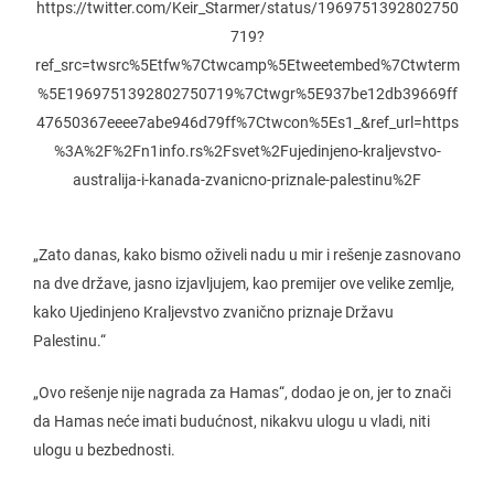
https://twitter.com/Keir_Starmer/status/1969751392802750
719?
ref_src=twsrc%5Etfw%7Ctwcamp%5Etweetembed%7Ctwterm
%5E1969751392802750719%7Ctwgr%5E937be12db39669ff
47650367eeee7abe946d79ff%7Ctwcon%5Es1_&ref_url=https
%3A%2F%2Fn1info.rs%2Fsvet%2Fujedinjeno-kraljevstvo-
australija-i-kanada-zvanicno-priznale-palestinu%2F
„Zato danas, kako bismo oživeli nadu u mir i rešenje zasnovano
na dve države, jasno izjavljujem, kao premijer ove velike zemlje,
kako Ujedinjeno Kraljevstvo zvanično priznaje Državu
Palestinu.“
„Ovo rešenje nije nagrada za Hamas“, dodao je on, jer to znači
da Hamas neće imati budućnost, nikakvu ulogu u vladi, niti
ulogu u bezbednosti.