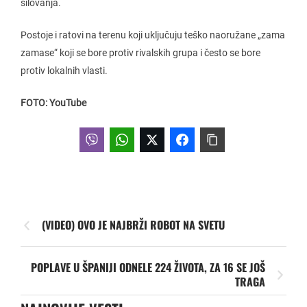
silovanja.
Postoje i ratovi na terenu koji uključuju teško naoružane „zama
zamase“ koji se bore protiv rivalskih grupa i često se bore
protiv lokalnih vlasti.
FOTO: YouTube
(VIDEO) OVO JE NAJBRŽI ROBOT NA SVETU
POPLAVE U ŠPANIJI ODNELE 224 ŽIVOTA, ZA 16 SE JOŠ
TRAGA