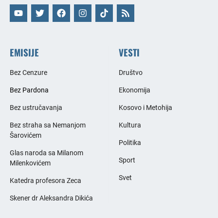
EMISIJE
VESTI
Bez Cenzure
Društvo
Bez Pardona
Ekonomija
Bez ustručavanja
Kosovo i Metohija
Bez straha sa Nemanjom
Kultura
Šarovićem
Politika
Glas naroda sa Milanom
Sport
Milenkovićem
Svet
Katedra profesora Zeca
Skener dr Aleksandra Dikića