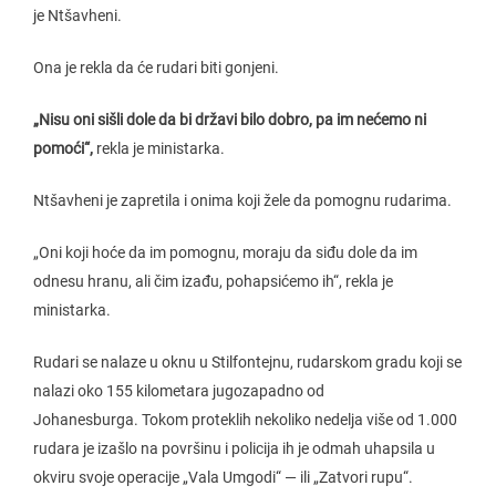
je Ntšavheni.
Ona je rekla da će rudari biti gonjeni.
„Nisu oni sišli dole da bi državi bilo dobro, pa im nećemo ni
pomoći“,
rekla je ministarka.
Ntšavheni je zapretila i onima koji žele da pomognu rudarima.
„Oni koji hoće da im pomognu, moraju da siđu dole da im
odnesu hranu, ali čim izađu, pohapsićemo ih“, rekla je
ministarka.
Rudari se nalaze u oknu u Stilfontejnu, rudarskom gradu koji se
nalazi oko 155 kilometara jugozapadno od
Johanesburga. Tokom proteklih nekoliko nedelja više od 1.000
rudara je izašlo na površinu i policija ih je odmah uhapsila u
okviru svoje operacije „Vala Umgodi“ — ili „Zatvori rupu“.