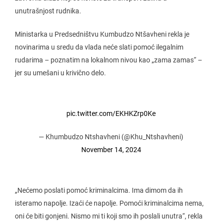
unutrašnjost rudnika.
Ministarka u Predsedništvu Kumbudzo Ntšavheni rekla je
novinarima u sredu da vlada neće slati pomoć ilegalnim
rudarima – poznatim na lokalnom nivou kao „zama zamas“ –
jer su umešani u krivično delo.
pic.twitter.com/EKHKZrp0Ke
— Khumbudzo Ntshavheni (@Khu_Ntshavheni)
November 14, 2024
„Nećemo poslati pomoć kriminalcima. Ima dimom da ih
isteramo napolje. Izaći će napolje. Pomoći kriminalcima nema,
oni će biti gonjeni. Nismo mi ti koji smo ih poslali unutra“, rekla