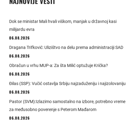
NAJNOVIJE VESTI
Dok se ministar Mali hvali viškom, manjak u državnoj kasi
milijardu evra
06.08.2026
Dragana Trifković: Ulizištvo na delu prema administraciji SAD
06.08.2026
Obračun u vrhu MUP-a: Za šta Milić optužuje Krička?
06.08.2026
Đilas (SSP): Vučić ostavlja Srbiju najzaduženiju i najizolovaniju
06.08.2026
Pastor (SVM):Izlazimo samostalno na izbore, potrebno vreme
za međusobno poverenje s Peterom Mađarom
06.08.2026