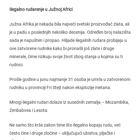
Ilegalno rudarenje u Južnoj Africi
Južna Afrika je nekada bila najveći svetski proizvođač zlata, ali
je u padu u poslednjih nekoliko decenija. Određen broj nalazišta
sada je napušten i propao. Hiljade ilegalnih rudara probijaju u
ove zatvorene rudnike kako bi pronašli još zlate i druge
minerale, čime rizikuju svoje život zbog stanja u kojima su ti
rudnici.
Prošle godine u junu najmanje 31 osoba je umrla u zatvorenom
rudniku u provinciji Fri Stejt nakon eksplozije metana.
Mnogi ilegalni rudari dolaze iz susednih zemalja – Mozambika,
Zimbabvea i Lesota.
Ne samo što krše zakon time što ilegalno kopaju rudu, već
često čine i druge zločine – uključujući ubistva, pljačke i