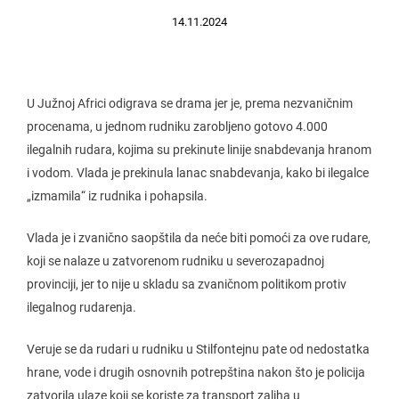
14.11.2024
U Južnoj Africi odigrava se drama jer je, prema nezvaničnim
procenama, u jednom rudniku zarobljeno gotovo 4.000
ilegalnih rudara, kojima su prekinute linije snabdevanja hranom
i vodom. Vlada je prekinula lanac snabdevanja, kako bi ilegalce
„izmamila“ iz rudnika i pohapsila.
Vlada je i zvanično saopštila da neće biti pomoći za ove rudare,
koji se nalaze u zatvorenom rudniku u severozapadnoj
provinciji, jer to nije u skladu sa zvaničnom politikom protiv
ilegalnog rudarenja.
Veruje se da rudari u rudniku u Stilfontejnu pate od nedostatka
hrane, vode i drugih osnovnih potrepština nakon što je policija
zatvorila ulaze koji se koriste za transport zaliha u