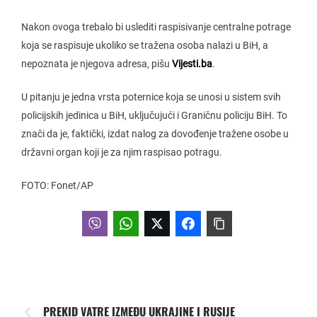
Nakon ovoga trebalo bi uslediti raspisivanje centralne potrage
koja se raspisuje ukoliko se tražena osoba nalazi u BiH, a
nepoznata je njegova adresa, pišu
Vijesti.ba
.
U pitanju je jedna vrsta poternice koja se unosi u sistem svih
policijskih jedinica u BiH, uključujući i Graničnu policiju BiH. To
znači da je, faktički, izdat nalog za dovođenje tražene osobe u
državni organ koji je za njim raspisao potragu.
FOTO: Fonet/AP
PREKID VATRE IZMEĐU UKRAJINE I RUSIJE