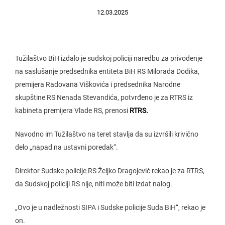
12.03.2025
Tužilaštvo BiH izdalo je sudskoj policiji naredbu za privođenje
na saslušanje predsednika entiteta BiH RS Milorada Dodika,
premijera Radovana Viškovića i predsednika Narodne
skupštine RS Nenada Stevandića, potvrđeno je za RTRS iz
kabineta premijera Vlade RS, prenosi
RTRS.
Navodno im Tužilaštvo na teret stavlja da su izvršili krivično
delo „napad na ustavni poredak“.
Direktor Sudske policije RS Željko Dragojević rekao je za RTRS,
da Sudskoj policiji RS nije, niti može biti izdat nalog.
„Ovo je u nadležnosti SIPA i Sudske policije Suda BiH“, rekao je
on.