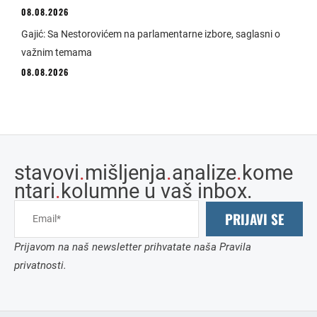
08.08.2026
Gajić: Sa Nestorovićem na parlamentarne izbore, saglasni o
važnim temama
08.08.2026
stavovi
.
mišljenja
.
analize
.
kome
ntari
.
kolumne u vaš inbox.
PRIJAVI SE
Prijavom na naš newsletter prihvatate naša Pravila
privatnosti.