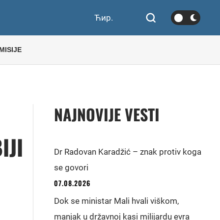
Ћир.
MISIJE
NAJNOVIJE VESTI
IJI
Dr Radovan Karadžić – znak protiv koga
se govori
07.08.2026
Dok se ministar Mali hvali viškom,
manjak u državnoj kasi milijardu evra