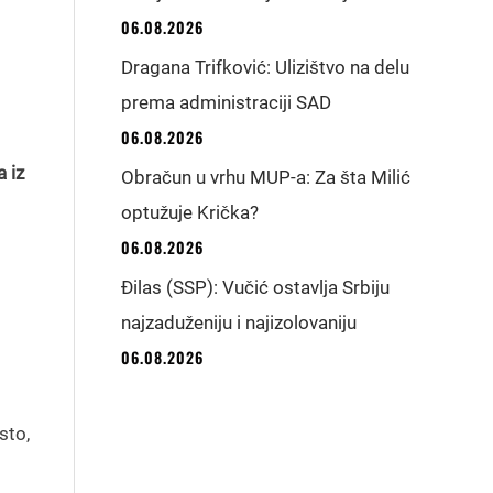
06.08.2026
Dragana Trifković: Ulizištvo na delu
prema administraciji SAD
06.08.2026
 iz
Obračun u vrhu MUP-a: Za šta Milić
optužuje Krička?
06.08.2026
Đilas (SSP): Vučić ostavlja Srbiju
najzaduženiju i najizolovaniju
06.08.2026
sto,