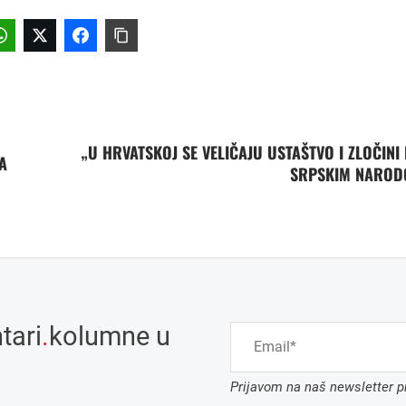
„U HRVATSKOJ SE VELIČAJU USTAŠTVO I ZLOČINI
A
SRPSKIM NAROD
tari
.
kolumne u
Prijavom na naš newsletter pr