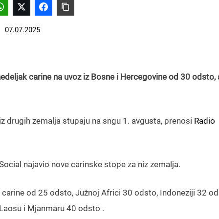
07.07.2025
deljak carine na uvoz iz Bosne i Hercegovine od 30 odsto, a
 niz drugih zemalja stupaju na sngu 1. avgusta, prenosi
Radio
Social najavio nove carinske stope za niz zemalja.
 carine od 25 odsto, Južnoj Africi 30 odsto, Indoneziji 32 od
 Laosu i Mjanmaru 40 odsto .