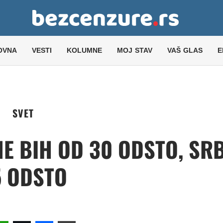
OVNA
VESTI
KOLUMNE
MOJ STAV
VAŠ GLAS
E
SVET
E BIH OD 30 ODSTO, SRB
5 ODSTO