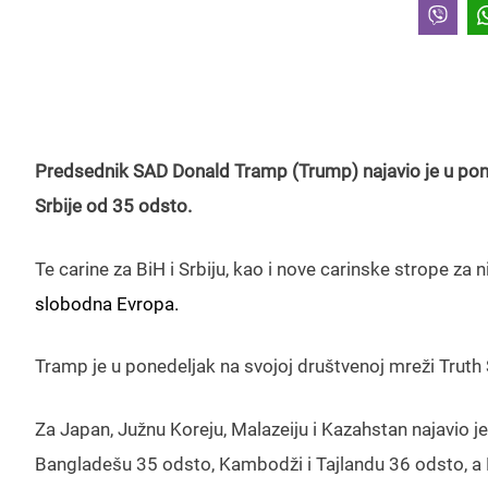
Predsednik SAD Donald Tramp (Trump) najavio je u pone
Srbije od 35 odsto.
Te carine za BiH i Srbiju, kao i nove carinske strope za
slobodna Evropa.
Tramp je u ponedeljak na svojoj društvenoj mreži Truth 
Za Japan, Južnu Koreju, Malazeiju i Kazahstan najavio je
Bangladešu 35 odsto, Kambodži i Tajlandu 36 odsto, a