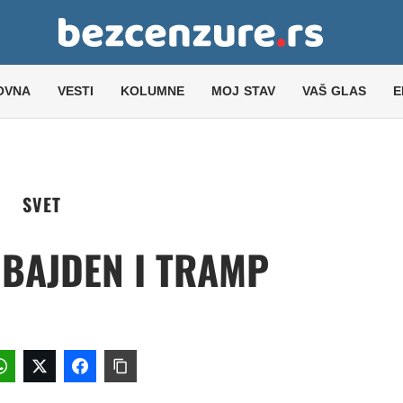
OVNA
VESTI
KOLUMNE
MOJ STAV
VAŠ GLAS
E
SVET
 BAJDEN I TRAMP