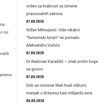
orden za hrabrost za izmene
pravosudnih zakona
07.08.2026
ana
Srđan Milivojević: Više nikakvi
ko su
“fantomski birači” ne pomažu
Aleksandru Vučiću
07.08.2026
ratili
Dr Radovan Karadžić – znak protiv koga
se govori
Imaćemo
07.08.2026
Dok se ministar Mali hvali viškom,
manjak u državnoj kasi milijardu evra
06.08.2026