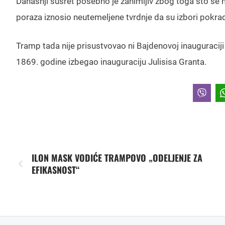
Današnji susret posebno je zanimljiv zbog toga što se n
poraza iznosio neutemeljene tvrdnje da su izbori pokrad
Tramp tada nije prisustvovao ni Bajdenovoj inauguraciji i
1869. godine izbegao inauguraciju Julisisa Granta.
ILON MASK VODIĆE TRAMPOVO „ODELJENJE ZA
EFIKASNOST“