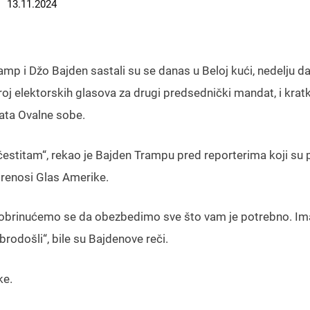
13.11.2024
mp i Džo Bajden sastali su se danas u Beloj kući, nedelju d
oj elektorskih glasova za drugi predsednički mandat, i krat
rata Ovalne sobe.
čestitam“, rekao je Bajden Trampu pred reporterima koji su p
prenosi Glas Amerike.
Pobrinućemo se da obezbedimo sve što vam je potrebno. 
rodošli“, bile su Bajdenove reči.
ke.