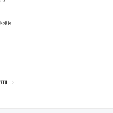
sle
koji je
VETU