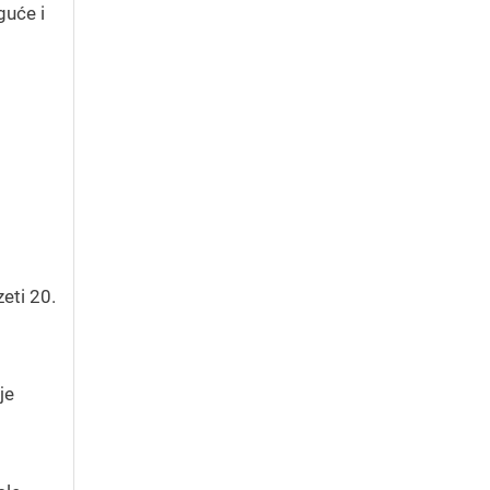
guće i
eti 20.
je