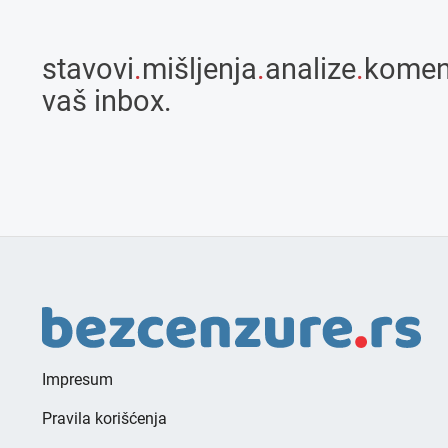
stavovi
.
mišljenja
.
analize
.
komen
vaš inbox.
Impresum
Pravila korišćenja