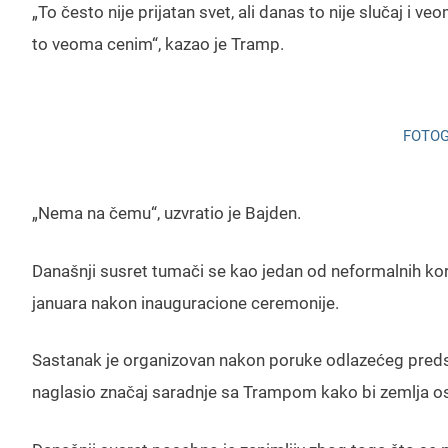
„To često nije prijatan svet, ali danas to nije slučaj i
to veoma cenim“, kazao je Tramp.
FOTOG
„Nema na čemu“, uzvratio je Bajden.
Današnji susret tumači se kao jedan od neformalnih korak
januara nakon inauguracione ceremonije.
Sastanak je organizovan nakon poruke odlazećeg predse
naglasio značaj saradnje sa Trampom kako bi zemlja os