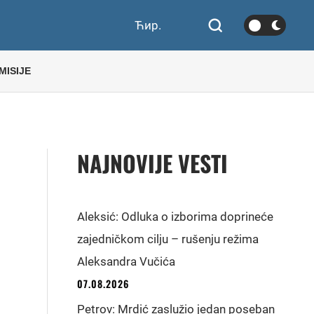
Ћир.
MISIJE
NAJNOVIJE VESTI
Aleksić: Odluka o izborima doprineće
zajedničkom cilju – rušenju režima
Aleksandra Vučića
07.08.2026
Petrov: Mrdić zaslužio jedan poseban