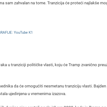
 veoma sam zahvalan na tome. Tranzicija će proteći najlakše mo
RAFIJE: YouTube K1
a u tranziciji političke vlasti, koju će Tramp zvanično preuz
dnika da će omogućiti nesmetanu tranziciju vlasti. Bajden 
tala ujedinjena u vremenima izazova.