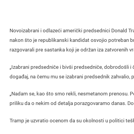
Novoizabrani i odlazeći američki predsednici Donald Tra
nakon što je republikanski kandidat osvojio potreban br
razgovarali pre sastanka koji je održan iza zatvorenih v
„Izabrani predsedniče i bivši predsedniče, dobrodošli i 
događaj, na čemu mu se izabrani predsednik zahvalio, 
„Nadam se, kao što smo rekli, nesmetanom prenosu. 
priliku da o nekim od detalja porazgovaramo danas. Dob
Tramp je uzvratio ocenom da su okolnosti u politici teš