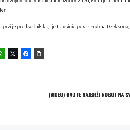
jih dvojica nisu sastali posle izbora 2020, kada je Tramp po
eni.
 prvi je predsednik koji je to učinio posle Endrua Džeksona, 
(VIDEO) OVO JE NAJBRŽI ROBOT NA S