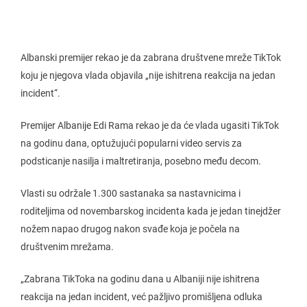
Albanski premijer rekao je da zabrana društvene mreže TikTok
koju je njegova vlada objavila „nije ishitrena reakcija na jedan
incident“.
Premijer Albanije Edi Rama rekao je da će vlada ugasiti TikTok
na godinu dana, optužujući popularni video servis za
podsticanje nasilja i maltretiranja, posebno među decom.
Vlasti su održale 1.300 sastanaka sa nastavnicima i
roditeljima od novembarskog incidenta kada je jedan tinejdžer
nožem napao drugog nakon svađe koja je počela na
društvenim mrežama.
„Zabrana TikToka na godinu dana u Albaniji nije ishitrena
reakcija na jedan incident, već pažljivo promišljena odluka