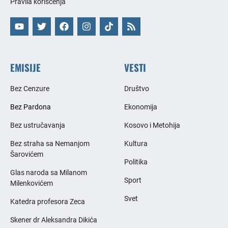
Pravila korišćenja
EMISIJE
VESTI
Bez Cenzure
Društvo
Bez Pardona
Ekonomija
Bez ustručavanja
Kosovo i Metohija
Bez straha sa Nemanjom
Kultura
Šarovićem
Politika
Glas naroda sa Milanom
Sport
Milenkovićem
Svet
Katedra profesora Zeca
Skener dr Aleksandra Dikića