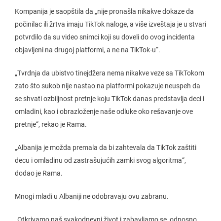
Kompanija je saopštila da „nije pronašla nikakve dokaze da
počinilac ili žrtva imaju TikTok naloge, a više izveštaja je u stvari
potvrdilo da su video snimci koji su doveli do ovog incidenta
objavljeni na drugoj platformi, a ne na TikTok-u“.
„Tvrdnja da ubistvo tinejdžera nema nikakve veze sa TikTokom
zato što sukob nije nastao na platformi pokazuje neuspeh da
se shvati ozbiljnost pretnje koju TikTok danas predstavlja deci i
omladini, kao i obrazloženje naše odluke oko rešavanje ove
pretnje“, rekao je Rama.
„Albanija je možda premala da bi zahtevala da TikTok zaštiti
decu i omladinu od zastrašujućih zamki svog algoritma“,
dodao je Rama.
Mnogi mladi u Albaniji ne odobravaju ovu zabranu.
„Otkrivamo naš svakodnevni život i zabavljamo se, odnosno,