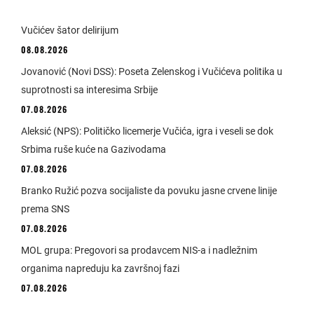
Vučićev šator delirijum
08.08.2026
Jovanović (Novi DSS): Poseta Zelenskog i Vučićeva politika u
suprotnosti sa interesima Srbije
07.08.2026
Aleksić (NPS): Političko licemerje Vučića, igra i veseli se dok
Srbima ruše kuće na Gazivodama
07.08.2026
Branko Ružić pozva socijaliste da povuku jasne crvene linije
prema SNS
07.08.2026
MOL grupa: Pregovori sa prodavcem NIS-a i nadležnim
organima napreduju ka završnoj fazi
07.08.2026