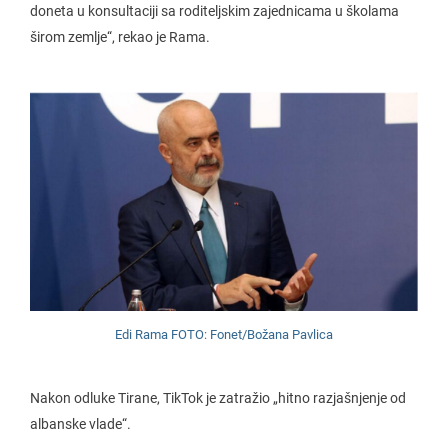
doneta u konsultaciji sa roditeljskim zajednicama u školama
širom zemlje“, rekao je Rama.
Edi Rama FOTO: Fonet/Božana Pavlica
Nakon odluke Tirane, TikTok je zatražio „hitno razjašnjenje od
albanske vlade“.