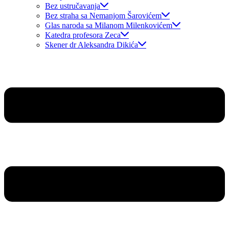
Bez ustručavanja
Bez straha sa Nemanjom Šarovićem
Glas naroda sa Milanom Milenkovićem
Katedra profesora Zeca
Skener dr Aleksandra Dikića