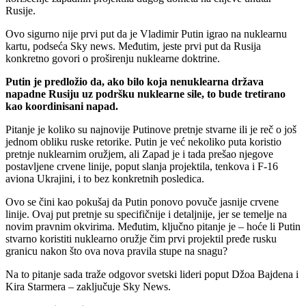
Rusije.
Ovo sigurno nije prvi put da je Vladimir Putin igrao na nuklearnu
kartu, podseća Sky news. Međutim, jeste prvi put da Rusija
konkretno govori o proširenju nuklearne doktrine.
Putin je predložio da, ako bilo koja nenuklearna država
napadne Rusiju uz podršku nuklearne sile, to bude tretirano
kao koordinisani napad.
Pitanje je koliko su najnovije Putinove pretnje stvarne ili je reč o još
jednom obliku ruske retorike. Putin je već nekoliko puta koristio
pretnje nuklearnim oružjem, ali Zapad je i tada prešao njegove
postavljene crvene linije, poput slanja projektila, tenkova i F-16
aviona Ukrajini, i to bez konkretnih posledica.
Ovo se čini kao pokušaj da Putin ponovo povuče jasnije crvene
linije. Ovaj put pretnje su specifičnije i detaljnije, jer se temelje na
novim pravnim okvirima. Međutim, ključno pitanje je – hoće li Putin
stvarno koristiti nuklearno oružje čim prvi projektil pređe rusku
granicu nakon što ova nova pravila stupe na snagu?
Na to pitanje sada traže odgovor svetski lideri poput Džoa Bajdena i
Kira Starmera – zaključuje Sky News.