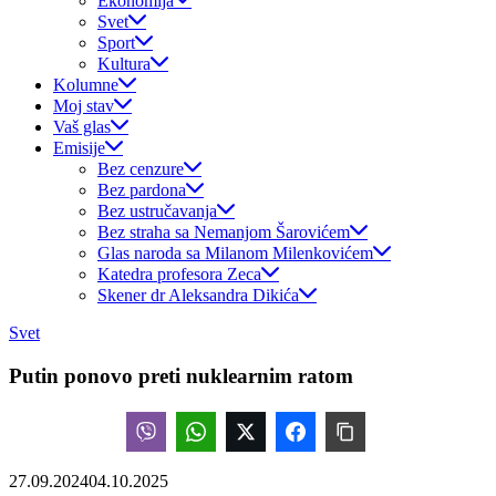
Ekonomija
Svet
Sport
Kultura
Kolumne
Moj stav
Vaš glas
Emisije
Bez cenzure
Bez pardona
Bez ustručavanja
Bez straha sa Nemanjom Šarovićem
Glas naroda sa Milanom Milenkovićem
Katedra profesora Zeca
Skener dr Aleksandra Dikića
Svet
Putin ponovo preti nuklearnim ratom
27.09.2024
04.10.2025