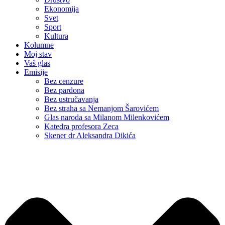
Ekonomija
Svet
Sport
Kultura
Kolumne
Moj stav
Vaš glas
Emisije
Bez cenzure
Bez pardona
Bez ustručavanja
Bez straha sa Nemanjom Šarovićem
Glas naroda sa Milanom Milenkovićem
Katedra profesora Zeca
Skener dr Aleksandra Dikića