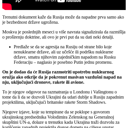
Trenutni dokument kaže da Rusija može da napadne prva samo ako
je bezbednost države ugrožena.
Moskva je poslednjih meseci u više navrata signalizirala da razmišlja
o proširenju doktrine, ali ovo je prvi put da su dati neki detalji.
Predlaže se da se agresija na Rusiju od strane bilo koje
nenuklearne države, ali uz učešće ili podršku nuklearne
države, smatra njihovim zajedničkim napadom na Rusku
Federaciju – naglasio je posebno Putin jednu promenu.
On je dodao da će Rusija razmotriti upotrebu nuklearnog
oružja ako otkrije da je pokrenut masivan vazdušni napad na
nju, uključujući dronove, rakete ili avione.
To je njegov odgovor na razmatranja u Londonu i Vašingtonu o
tome da li da se dozvoli Ukrajini da udari dublje u Rusiju zapadnim
projektilima, uključujući britanske rakete Storm Shadows.
Njegove izjave, koje su tempirane da se poklope s govorom
ukrajinskog predsednika Volodimira Zelenskog na Generalnoj
skupštini UN-a, dolaze u trenutku kada Ukrajina traži dozvolu za
korišćenje zapadnih projektila dugog dometa na ciljeve unutar