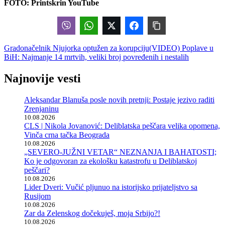
FOTO: Printskrin YouTube
Gradonačelnik Njujorka optužen za korupciju
(VIDEO) Poplave u
BiH: Najmanje 14 mrtvih, veliki broj povređenih i nestalih
Najnovije vesti
Aleksandar Blanuša posle novih pretnji: Postaje jezivo raditi
Zrenjaninu
10.08.2026
CLS | Nikola Jovanović: Deliblatska peščara velika opomena,
Vinča crna tačka Beograda
10.08.2026
„SEVERO-JUŽNI VETAR“ NEZNANJA I BAHATOSTI;
Ko je odgovoran za ekološku katastrofu u Deliblatskoj
peščari?
10.08.2026
Lider Dveri: Vučić pljunuo na istorijsko prijateljstvo sa
Rusijom
10.08.2026
Zar da Zelenskog dočekuješ, moja Srbijo?!
10.08.2026