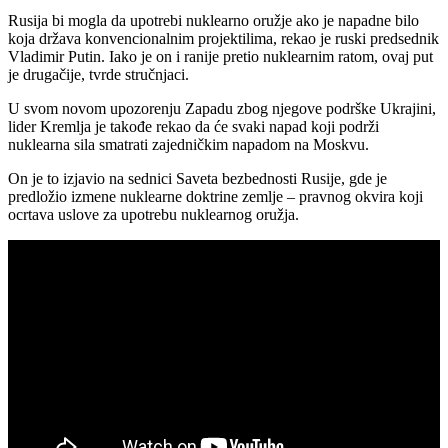
Rusija bi mogla da upotrebi nuklearno oružje ako je napadne bilo
koja država konvencionalnim projektilima, rekao je ruski predsednik
Vladimir Putin. Iako je on i ranije pretio nuklearnim ratom, ovaj put
je drugačije, tvrde stručnjaci.
U svom novom upozorenju Zapadu zbog njegove podrške Ukrajini,
lider Kremlja je takođe rekao da će svaki napad koji podrži
nuklearna sila smatrati zajedničkim napadom na Moskvu.
On je to izjavio na sednici Saveta bezbednosti Rusije, gde je
predložio izmene nuklearne doktrine zemlje – pravnog okvira koji
ocrtava uslove za upotrebu nuklearnog oružja.