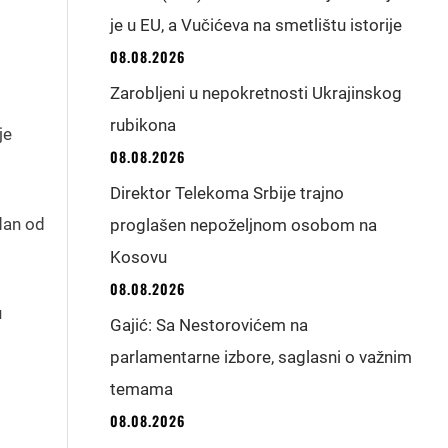
je u EU, a Vučićeva na smetlištu istorije
08.08.2026
Zarobljeni u nepokretnosti Ukrajinskog
rubikona
je
08.08.2026
Direktor Telekoma Srbije trajno
dan od
proglašen nepoželjnom osobom na
Kosovu
08.08.2026
u
Gajić: Sa Nestorovićem na
parlamentarne izbore, saglasni o važnim
temama
08.08.2026