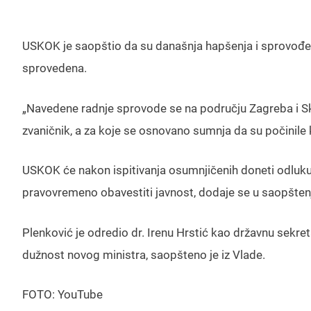
USKOK je saopštio da su današnja hapšenja i sprovođenje
sprovedena.
„Navedene radnje sprovode se na području Zagreba i Skr
zvaničnik, a za koje se osnovano sumnja da su počinile 
USKOK će nakon ispitivanja osumnjičenih doneti odluk
pravovremeno obavestiti javnost, dodaje se u saopšten
Plenković je odredio dr. Irenu Hrstić kao državnu sekre
dužnost novog ministra, saopšteno je iz Vlade.
FOTO: YouTube