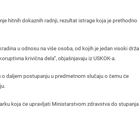
 hitnih dokaznih radnji, rezultat istrage koja je prethodno
adina u odnosu na više osoba, od kojih je jedan visoki drža
koruptivna krivična dela“, objašnjavaju iz USKOK-a.
u o daljem postupanju u predmetnom slučaju o čemu će
ju.
tarku koja će upravljati Ministarstvom zdravstva do stupanja