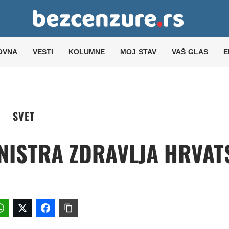
OVNA
VESTI
KOLUMNE
MOJ STAV
VAŠ GLAS
E
SVET
INISTRA ZDRAVLJA HRVAT