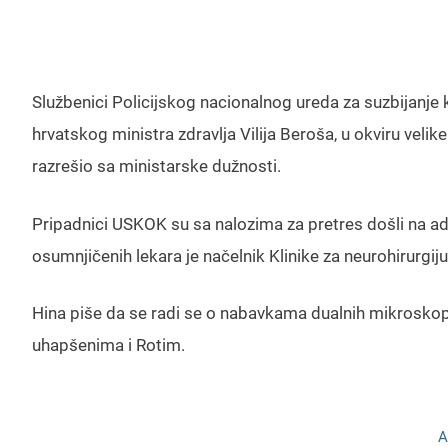
Službenici Policijskog nacionalnog ureda za suzbijanje 
hrvatskog ministra zdravlja Vilija Beroša, u okviru velik
razrešio sa ministarske dužnosti.
Pripadnici USKOK su sa nalozima za pretres došli na a
osumnjičenih lekara je načelnik Klinike za neurohirurgij
Hina piše da se radi se o nabavkama dualnih mikroskopa 
uhapšenima i Rotim.
A