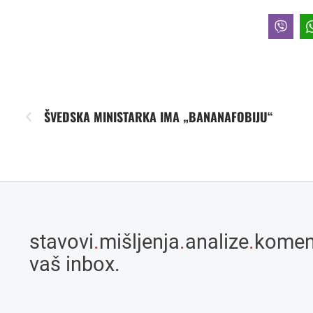
ŠVEDSKA MINISTARKA IMA „BANANAFOBIJU“
stavovi
.
mišljenja
.
analize
.
komen
vaš inbox.