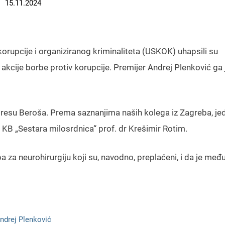
15.11.2024
korupcije i organiziranog kriminaliteta (USKOK) uhapsili su
e akcije borbe protiv korupcije. Premijer Andrej Plenković ga 
dresu Beroša. Prema saznanjima naših kolega iz Zagreba, je
u KB „Sestara milosrdnica“ prof. dr Krešimir Rotim.
za neurohirurgiju koji su, navodno, preplaćeni, i da je međ
ndrej Plenković