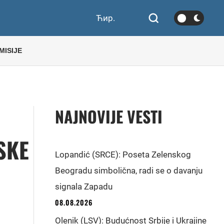
Ћир.
MISIJE
NAJNOVIJE VESTI
SKE
Lopandić (SRCE): Poseta Zelenskog
Beogradu simbolična, radi se o davanju
signala Zapadu
08.08.2026
Olenik (LSV): Budućnost Srbije i Ukrajine