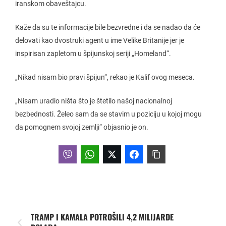
iranskom obaveštajcu.
Kaže da su te informacije bile bezvredne i da se nadao da će
delovati kao dvostruki agent u ime Velike Britanije jer je
inspirisan zapletom u špijunskoj seriji „Homeland“.
„Nikad nisam bio pravi špijun“, rekao je Kalif ovog meseca.
„Nisam uradio ništa što je štetilo našoj nacionalnoj
bezbednosti. Želeo sam da se stavim u poziciju u kojoj mogu
da pomognem svojoj zemlji“ objasnio je on.
TRAMP I KAMALA POTROŠILI 4,2 MILIJARDE