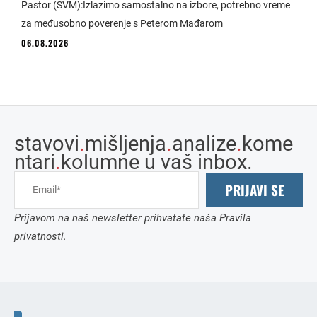
Pastor (SVM):Izlazimo samostalno na izbore, potrebno vreme
za međusobno poverenje s Peterom Mađarom
06.08.2026
stavovi
.
mišljenja
.
analize
.
kome
ntari
.
kolumne u vaš inbox.
PRIJAVI SE
Prijavom na naš newsletter prihvatate naša Pravila
privatnosti.