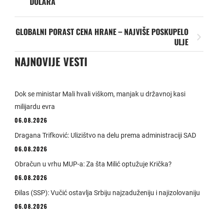
DOLARA
GLOBALNI PORAST CENA HRANE – NAJVIŠE POSKUPELO
ULJE
NAJNOVIJE VESTI
Dok se ministar Mali hvali viškom, manjak u državnoj kasi
milijardu evra
06.08.2026
Dragana Trifković: Ulizištvo na delu prema administraciji SAD
06.08.2026
Obračun u vrhu MUP-a: Za šta Milić optužuje Krička?
06.08.2026
Đilas (SSP): Vučić ostavlja Srbiju najzaduženiju i najizolovaniju
06.08.2026