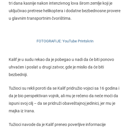
tri dana kasnije nakon intenzivnog lova širom zemlje koji je
uključivao pretrese helikoptera i dodatne bezbednosne provere
u glavnim transportnim čvorištima.
FOTOGRAFIJE: YouTube Printskrin
Kalif je u sudu rekao da je pobegao u nadi da će biti ponovo
uhvaćen i poslat u drugi zatvor, gde je mislio da će biti
bezbedniji.
Tužioci su rekli poroti da se Kalif pridružio vojsci sa 16 godina i
da je bio perspektivan vojnik, ali mu je rečeno da neće moći da
ispuni svoj cilj – da se pridruži obaveštajnoj jedinici, jer mu je
majka iz Irana.
Tužioci navode da je Kalif preneo poverljive informacije