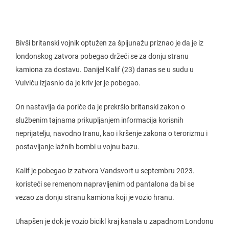
Bivši britanski vojnik optužen za špijunažu priznao je da je iz
londonskog zatvora pobegao držeći se za donju stranu
kamiona za dostavu. Danijel Kalif (23) danas se u sudu u
Vulviču izjasnio da je kriv jer je pobegao.
On nastavlja da poriče da je prekršio britanski zakon o
službenim tajnama prikupljanjem informacija korisnih
neprijatelju, navodno Iranu, kao i kršenje zakona o terorizmu i
postavljanje lažnih bombi u vojnu bazu.
Kalif je pobegao iz zatvora Vandsvort u septembru 2023.
koristeći se remenom napravljenim od pantalona da bi se
vezao za donju stranu kamiona koji je vozio hranu.
Uhapšen je dok je vozio bicikl kraj kanala u zapadnom Londonu