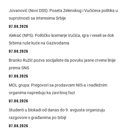
Jovanović (Novi DSS): Poseta Zelenskog i Vučićeva politika u
suprotnosti sa interesima Srbije
07.08.2026
Aleksić (NPS): Političko licemerje Vučića, igra i veseli se dok
Srbima ruše kuće na Gazivodama
07.08.2026
Branko Ružić pozva socijaliste da povuku jasne crvene linije
prema SNS
07.08.2026
MOL grupa: Pregovori sa prodavcem NIS-a i nadležnim
organima napreduju ka završnoj fazi
07.08.2026
Studenti u blokadi od danas do 9. avgusta organizuju
razgovore s građanima po Srbiji
07.08.2026