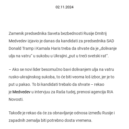
02.11.2024
Zamenik predsednika Saveta bezbednosti Rusije Dmitrij
Medvedev izjavio je danas da kandidati za predsednika SAD
Donald Tramp i Kamala Haris treba da shvate da je „dolivanje
ulja na vatru“ u sukobu u Ukrajini „put u treći svetski rat“.
– Ako se novi lider besomučno bavi dolivanjem ulja na vatru
rusko-ukrajinskog sukoba, to će biti veoma loš izbor, jer je to
put u pakao. To bi kandidati trebalo da shvate – rekao
je
Medvedev
u intervjuu za Raša tudej, prenosi agencija RIA
Novosti.
Takođe je rekao da će za obnavljanje odnosa između Rusije i
zapadnih zemalja biti potrebno dosta vremena.