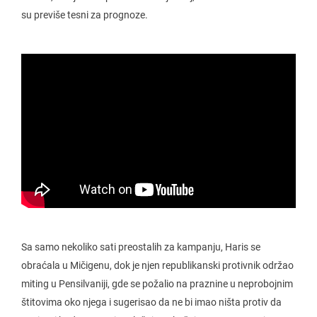
su previše tesni za prognoze.
Sa samo nekoliko sati preostalih za kampanju, Haris se
obraćala u Mičigenu, dok je njen republikanski protivnik održao
miting u Pensilvaniji, gde se požalio na praznine u neprobojnim
štitovima oko njega i sugerisao da ne bi imao ništa protiv da