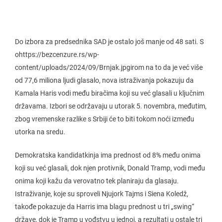
Do izbora za predsednika SAD je ostalo još manje od 48 sati. S
ohttps://bezcenzure.rs/wp-
content/uploads/2024/09/Brnjak.jpgirom na to da je već više
od 77,6 miliona ljudi glasalo, nova istraživanja pokazuju da
Kamala Haris vodi među biračima koji su već glasali u ključnim
državama. Izbori se održavaju u utorak 5. novembra, međutim,
zbog vremenske razlike s Srbiji će to biti tokom noći između
utorka na sredu.
Demokratska kandidatkinja ima prednost od 8% među onima
koji su već glasali, dok njen protivnik, Donald Tramp, vodi među
onima koji kažu da verovatno tek planiraju da glasaju.
Istraživanje, koje su sproveli Njujork Tajms i Siena Koledž,
takođe pokazuje da Harris ima blagu prednost u tri „swing“
države, dok je Tramp u vođstvu u jednoj, a rezultati u ostale tri