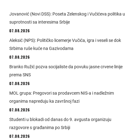
Jovanović (Novi DSS): Poseta Zelenskog i Vučićeva politika u
suprotnosti sa interesima Srbije
07.08.2026
Aleksić (NPS): Političko licemerje Vučića, igra i veseli se dok
Srbima ruše kuće na Gazivodama
07.08.2026
Branko Ružić pozva socijaliste da povuku jasne crvene linije
prema SNS
07.08.2026
MOL grupa: Pregovori sa prodavcem NIS-a i nadležnim
organima napreduju ka završnoj fazi
07.08.2026
Studenti u blokadi od danas do 9. avgusta organizuju
razgovore s građanima po Srbiji
07.08.2026