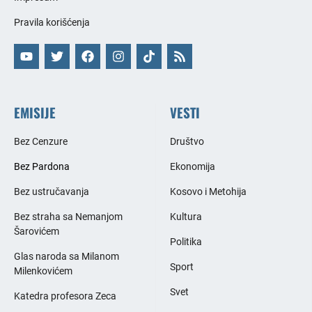
Pravila korišćenja
EMISIJE
VESTI
Bez Cenzure
Društvo
Bez Pardona
Ekonomija
Bez ustručavanja
Kosovo i Metohija
Bez straha sa Nemanjom
Kultura
Šarovićem
Politika
Glas naroda sa Milanom
Sport
Milenkovićem
Svet
Katedra profesora Zeca