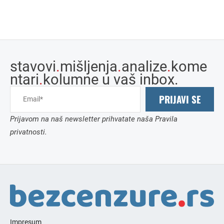
stavovi
.
mišljenja
.
analize
.
kome
ntari
.
kolumne u vaš inbox.
PRIJAVI SE
Prijavom na naš newsletter prihvatate naša Pravila
privatnosti.
Impresum