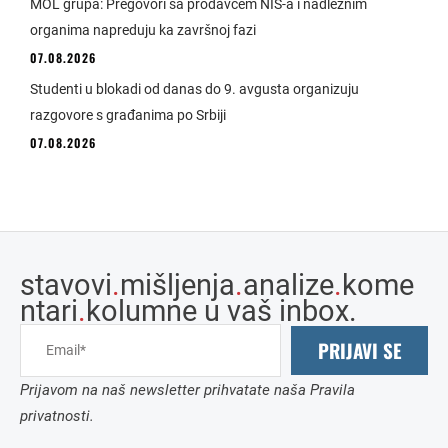
MOL grupa: Pregovori sa prodavcem NIS-a i nadležnim
organima napreduju ka završnoj fazi
07.08.2026
Studenti u blokadi od danas do 9. avgusta organizuju
razgovore s građanima po Srbiji
07.08.2026
stavovi
.
mišljenja
.
analize
.
kome
ntari
.
kolumne u vaš inbox.
PRIJAVI SE
Prijavom na naš newsletter prihvatate naša Pravila
privatnosti.