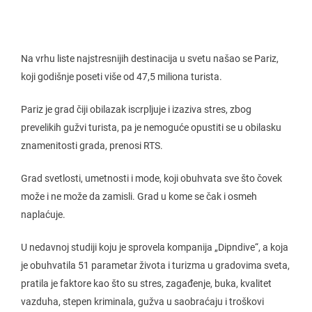
Na vrhu liste najstresnijih destinacija u svetu našao se Pariz,
koji godišnje poseti više od 47,5 miliona turista.
Pariz je grad čiji obilazak iscrpljuje i izaziva stres, zbog
prevelikih gužvi turista, pa je nemoguće opustiti se u obilasku
znamenitosti grada, prenosi RTS.
Grad svetlosti, umetnosti i mode, koji obuhvata sve što čovek
može i ne može da zamisli. Grad u kome se čak i osmeh
naplaćuje.
U nedavnoj studiji koju je sprovela kompanija „Dipndive“, a koja
je obuhvatila 51 parametar života i turizma u gradovima sveta,
pratila je faktore kao što su stres, zagađenje, buka, kvalitet
vazduha, stepen kriminala, gužva u saobraćaju i troškovi