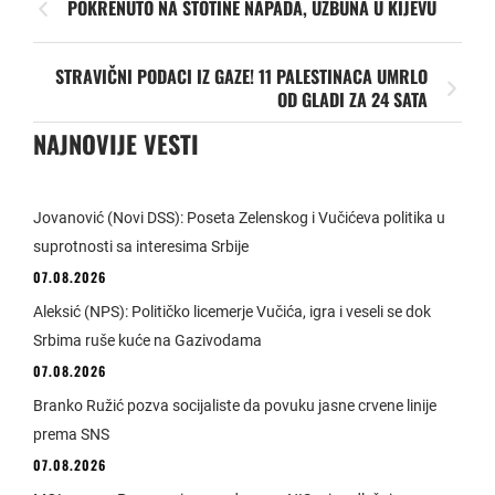
POKRENUTO NA STOTINE NAPADA, UZBUNA U KIJEVU
STRAVIČNI PODACI IZ GAZE! 11 PALESTINACA UMRLO
OD GLADI ZA 24 SATA
NAJNOVIJE VESTI
Jovanović (Novi DSS): Poseta Zelenskog i Vučićeva politika u
suprotnosti sa interesima Srbije
07.08.2026
Aleksić (NPS): Političko licemerje Vučića, igra i veseli se dok
Srbima ruše kuće na Gazivodama
07.08.2026
Branko Ružić pozva socijaliste da povuku jasne crvene linije
prema SNS
07.08.2026