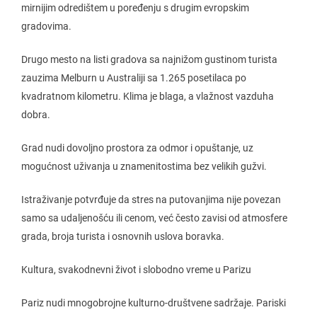
mirnijim odredištem u poređenju s drugim evropskim
gradovima.
Drugo mesto na listi gradova sa najnižom gustinom turista
zauzima Melburn u Australiji sa 1.265 posetilaca po
kvadratnom kilometru. Klima je blaga, a vlažnost vazduha
dobra.
Grad nudi dovoljno prostora za odmor i opuštanje, uz
mogućnost uživanja u znamenitostima bez velikih gužvi.
Istraživanje potvrđuje da stres na putovanjima nije povezan
samo sa udaljenošću ili cenom, već često zavisi od atmosfere
grada, broja turista i osnovnih uslova boravka.
Kultura, svakodnevni život i slobodno vreme u Parizu
Pariz nudi mnogobrojne kulturno-društvene sadržaje. Pariski