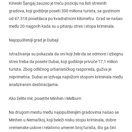
Kineski Šangaj zauzeo je treću poziciju na listi stresnih
gradova, koji godišnje poseti 300 miliona turista, sa gustinom
od 47.318 posetilaca po kvadratnom kilometru. Grad se našao
među 20 najgorih kada su u pitanju stres i stopa kriminala.
Najopušteniji grad je Dubaji
Istraživanja su pokazala da oni koji žele da se odmore i izbegnu
stres treba da posete Dubai, koji godišnje privuče 17,1 milion
turista. Zbog odličnog urbanističkog rasporeda, gužva je
neprimetna. Dubai se izdvaja najnižom stopom kriminala među
analiziranim destinacijama.
Ako želite mir, posetite Minhen i Melburn
Na drugom mestu među najopuštenijim gradovima našao se
Minhen u Nemačkoj, koji beleži nisku stopu kriminala, dobre
vremenske uslove i relativno umeren broj turista, što ga čini