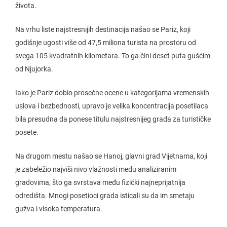
života.
Na vrhu liste najstresnijih destinacija našao se Pariz, koji
godišnje ugosti više od 47,5 miliona turista na prostoru od
svega 105 kvadratnih kilometara. To ga čini deset puta gušćim
od Njujorka.
Iako je Pariz dobio prosečne ocene u kategorijama vremenskih
uslova i bezbednosti, upravo je velika koncentracija posetilaca
bila presudna da ponese titulu najstresnijeg grada za turističke
posete.
Na drugom mestu našao se Hanoj, glavni grad Vijetnama, koji
je zabeležio najviši nivo vlažnosti među analiziranim
gradovima, što ga svrstava među fizički najneprijatnija
odredišta. Mnogi posetioci grada isticali su da im smetaju
gužva i visoka temperatura.