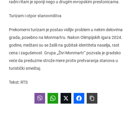
radni ritam je sporiji nego u drugim evropskim prestonicama.
Turizam i otpor stanovništva
Prekomerni turizam je postao vidljiv problem u nekim delovima
grada, posebno na Monmartru. Nakon Olimpijskih igara 2024.
godine, meštani su se žalili na gubitak identiteta naselja, rast
cena i zagušenost. Grupa „Živi Monmartr“ pozvala je gradsko
veće da preduzme strože mere protiv pretvaranja stanova u
turistički smeštaj.
Tekst: RTS