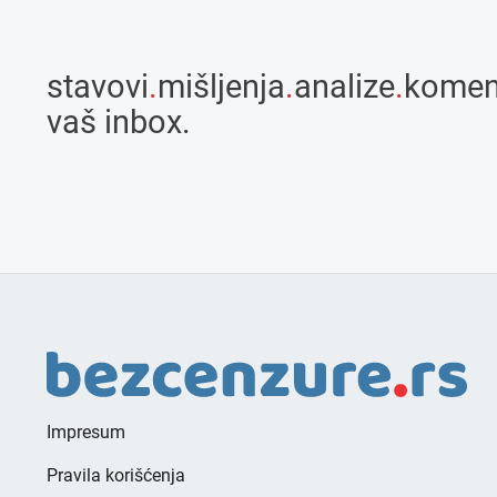
stavovi
.
mišljenja
.
analize
.
komen
vaš inbox.
Impresum
Pravila korišćenja