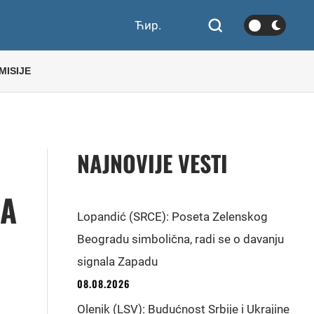
Ћир.
MISIJE
NAJNOVIJE VESTI
NA
Lopandić (SRCE): Poseta Zelenskog
Beogradu simbolična, radi se o davanju
signala Zapadu
08.08.2026
Olenik (LSV): Budućnost Srbije i Ukrajine