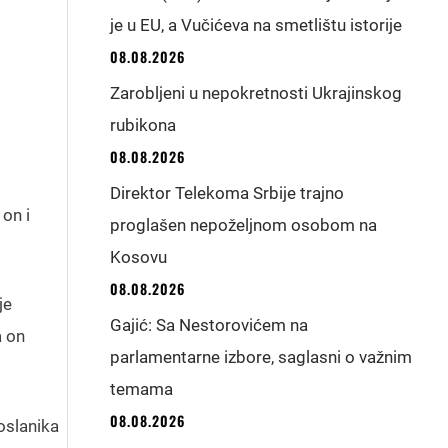
je u EU, a Vučićeva na smetlištu istorije
08.08.2026
Zarobljeni u nepokretnosti Ukrajinskog
rubikona
08.08.2026
Direktor Telekoma Srbije trajno
on i
proglašen nepoželjnom osobom na
Kosovu
08.08.2026
je
Gajić: Sa Nestorovićem na
a on
parlamentarne izbore, saglasni o važnim
temama
08.08.2026
oslanika