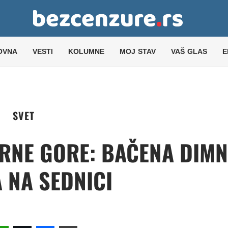
OVNA
VESTI
KOLUMNE
MOJ STAV
VAŠ GLAS
E
SVET
CRNE GORE: BAČENA DIM
 NA SEDNICI