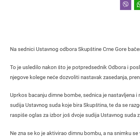
Na sednici Ustavnog odbora Skupštine Crne Gore bače
To je usledilo nakon što je potpredsednik Odbora i pos
njegove kolege neće dozvoliti nastavak zasedanja, pre
Uprkos bacanju dimne bombe, sednica je nastavljena i na
sudija Ustavnog suda koje bira Skupština, te da se r
raspiše oglas za izbor još dvoje sudija Ustavnog suda z
Ne zna se ko je aktivirao dimnu bombu, a na snimku se v