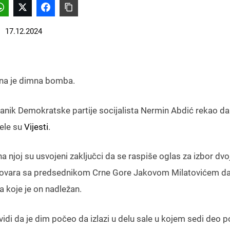
17.12.2024
na je dimna bomba.
lanik Demokratske partije socijalista Nermin Abdić rekao da 
nele su
Vijesti
.
 njoj su usvojeni zaključci da se raspiše oglas za izbor dvo
azgovara sa predsednikom Crne Gore Jakovom Milatovićem d
a koje je on nadležan.
idi da je dim počeo da izlazi u delu sale u kojem sedi deo p