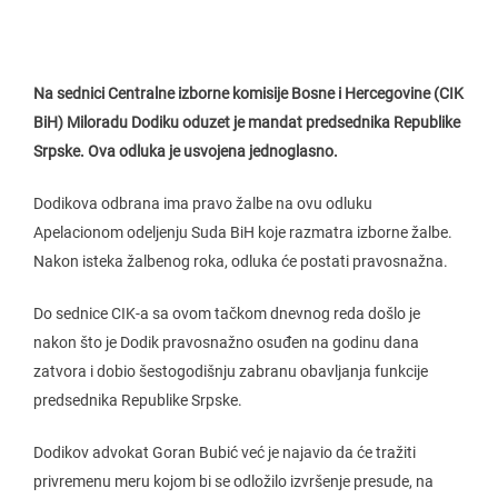
Na sednici Centralne izborne komisije Bosne i Hercegovine (CIK
BiH) Miloradu Dodiku oduzet je mandat predsednika Republike
Srpske. Ova odluka je usvojena jednoglasno.
Dodikova odbrana ima pravo žalbe na ovu odluku
Apelacionom odeljenju Suda BiH koje razmatra izborne žalbe.
Nakon isteka žalbenog roka, odluka će postati pravosnažna.
Do sednice CIK-a sa ovom tačkom dnevnog reda došlo je
nakon što je Dodik pravosnažno osuđen na godinu dana
zatvora i dobio šestogodišnju zabranu obavljanja funkcije
predsednika Republike Srpske.
Dodikov advokat Goran Bubić već je najavio da će tražiti
privremenu meru kojom bi se odložilo izvršenje presude, na