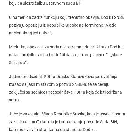
koju će uložiti žalbu Ustavnom sudu BiH.
U nameri da zadrži funkciju koju trenutno obavlja, Dodik i SNSD
pozivaju opoziciju iz Republike Srpske na formiranje „vlade
nacionalnog jedinstva“.
Međutim, opozicija za sada nije spremna da pruži ruku Dodiku,
nakon brojnih uvreda i optužbi da su „strani plaćenici“ i „sluge
Sarajeva“.
Jedino predsednik PDP-a Draško Stanivuković još uvek nije
izašao sa jasnim stavom o pozivu SNSD-a, te se čekaju
zaključci sa sednice Predsedništva PDP-a koja će biti održana
sutra.
Juče je zasedala i Vlada Republike Srpske, koja je usvojila osam
zaključaka, među kojima je i odbacivanje presude Suda BiH,
kao i poziv svim strankama da stanu uz Dodika.