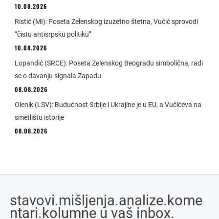
10.08.2026
Ristić (MI): Poseta Zelenskog izuzetno štetna, Vučić sprovodi
“čistu antisrpsku politiku”
10.08.2026
Lopandić (SRCE): Poseta Zelenskog Beogradu simbolična, radi
se o davanju signala Zapadu
08.08.2026
Olenik (LSV): Budućnost Srbije i Ukrajine je u EU, a Vučićeva na
smetlištu istorije
08.08.2026
stavovi
.
mišljenja
.
analize
.
kome
ntari
.
kolumne u vaš inbox.