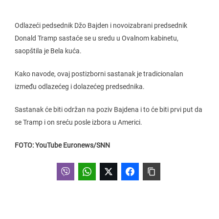
Odlazeći pedsednik Džo Bajden i novoizabrani predsednik
Donald Tramp sastaće se u sredu u Ovalnom kabinetu,
saopštila je Bela kuća.
Kako navode, ovaj postizborni sastanak je tradicionalan
između odlazećeg i dolazećeg predsednika.
Sastanak će biti održan na poziv Bajdena
i to će biti prvi put da
se Tramp i on sreću posle izbora u Americi.
FOTO: YouTube Euronews/SNN