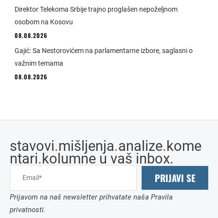
Direktor Telekoma Srbije trajno proglašen nepoželjnom
osobom na Kosovu
08.08.2026
Gajić: Sa Nestorovićem na parlamentarne izbore, saglasni o
važnim temama
08.08.2026
stavovi
.
mišljenja
.
analize
.
kome
ntari
.
kolumne u vaš inbox.
PRIJAVI SE
Prijavom na naš newsletter prihvatate naša Pravila
privatnosti.