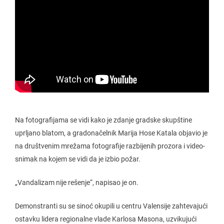
Na fotografijama se vidi kako je zdanje gradske skupštine
uprljano blatom, a gradonačelnik Marija Hose Katala objavio je
na društvenim mrežama fotografije razbijenih prozora i video-
snimak na kojem se vidi da je izbio požar.
„Vandalizam nije rešenje“, napisao je on.
Demonstranti su se sinoć okupili u centru Valensije zahtevajući
ostavku lidera regionalne vlade Karlosa Masona, uzvikujući