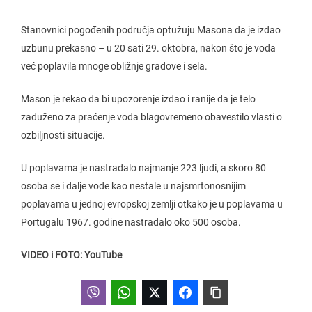
Stanovnici pogođenih područja optužuju Masona da je izdao
uzbunu prekasno – u 20 sati 29. oktobra, nakon što je voda
već poplavila mnoge obližnje gradove i sela.
Mason je rekao da bi upozorenje izdao i ranije da je telo
zaduženo za praćenje voda blagovremeno obavestilo vlasti o
ozbiljnosti situacije.
U poplavama je nastradalo najmanje 223 ljudi, a skoro 80
osoba se i dalje vode kao nestale u najsmrtonosnijim
poplavama u jednoj evropskoj zemlji otkako je u poplavama u
Portugalu 1967. godine nastradalo oko 500 osoba.
VIDEO i FOTO: YouTube