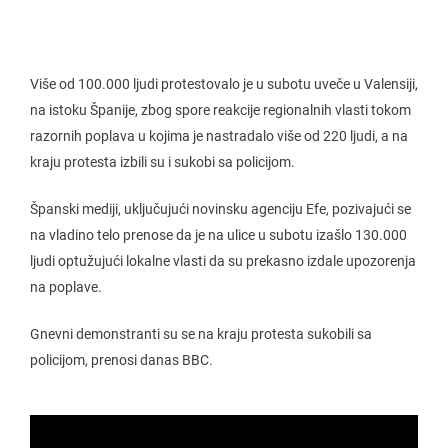
Više od 100.000 ljudi protestovalo je u subotu uveče u Valensiji,
na istoku Španije, zbog spore reakcije regionalnih vlasti tokom
razornih poplava u kojima je nastradalo više od 220 ljudi, a na
kraju protesta izbili su i sukobi sa policijom.
Španski mediji, uključujući novinsku agenciju Efe, pozivajući se
na vladino telo prenose da je na ulice u subotu izašlo 130.000
ljudi optužujući lokalne vlasti da su prekasno izdale upozorenja
na poplave.
Gnevni demonstranti su se na kraju protesta sukobili sa
policijom, prenosi danas BBC.