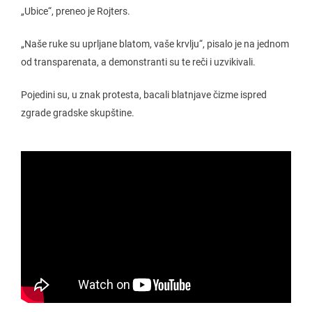
„Ubice“, preneo je Rojters.
„Naše ruke su uprljane blatom, vaše krvlju“, pisalo je na jednom
od transparenata, a demonstranti su te reči i uzvikivali.
Pojedini su, u znak protesta, bacali blatnjave čizme ispred
zgrade gradske skupštine.