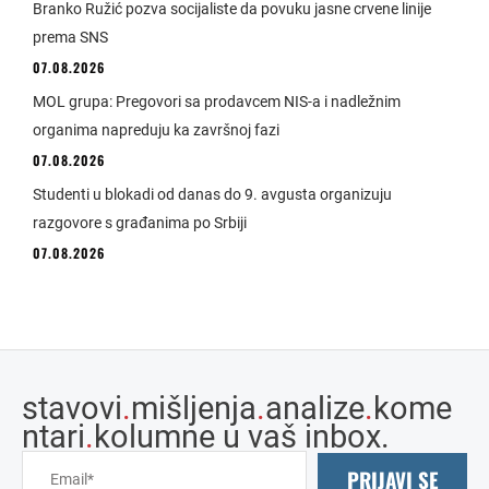
Branko Ružić pozva socijaliste da povuku jasne crvene linije
prema SNS
07.08.2026
MOL grupa: Pregovori sa prodavcem NIS-a i nadležnim
organima napreduju ka završnoj fazi
07.08.2026
Studenti u blokadi od danas do 9. avgusta organizuju
razgovore s građanima po Srbiji
07.08.2026
stavovi
.
mišljenja
.
analize
.
kome
ntari
.
kolumne u vaš inbox.
PRIJAVI SE