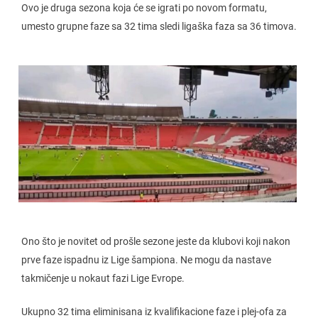
Ovo je druga sezona koja će se igrati po novom formatu,
umesto grupne faze sa 32 tima sledi ligaška faza sa 36 timova.
Ono što je novitet od prošle sezone jeste da klubovi koji nakon
prve faze ispadnu iz Lige šampiona. Ne mogu da nastave
takmičenje u nokaut fazi Lige Evrope.
Ukupno 32 tima eliminisana iz kvalifikacione faze i plej-ofa za