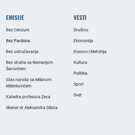
EMISIJE
VESTI
Bez Cenzure
Društvo
Bez Pardona
Ekonomija
Bez ustručavanja
Kosovo i Metohija
Bez straha sa Nemanjom
Kultura
Šarovićem
Politika
Glas naroda sa Milanom
Sport
Milenkovićem
Svet
Katedra profesora Zeca
Skener dr Aleksandra Dikića