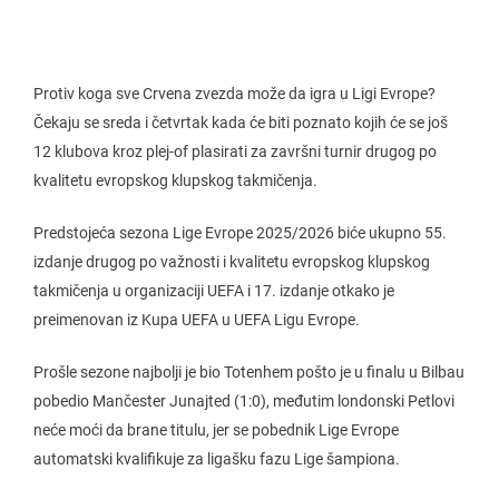
Protiv koga sve Crvena zvezda može da igra u Ligi Evrope?
Čekaju se sreda i četvrtak kada će biti poznato kojih će se još
12 klubova kroz plej-of plasirati za završni turnir drugog po
kvalitetu evropskog klupskog takmičenja.
Predstojeća sezona Lige Evrope 2025/2026 biće ukupno 55.
izdanje drugog po važnosti i kvalitetu evropskog klupskog
takmičenja u organizaciji UEFA i 17. izdanje otkako je
preimenovan iz Kupa UEFA u UEFA Ligu Evrope.
Prošle sezone najbolji je bio Totenhem pošto je u finalu u Bilbau
pobedio Mančester Junajted (1:0), međutim londonski Petlovi
neće moći da brane titulu, jer se pobednik Lige Evrope
automatski kvalifikuje za ligašku fazu Lige šampiona.