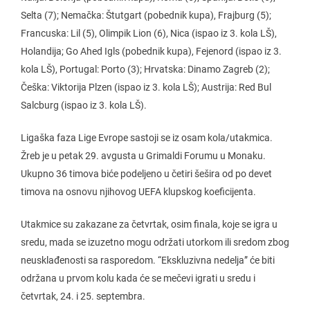
Selta (7); Nemačka: Štutgart (pobednik kupa), Frajburg (5);
Francuska: Lil (5), Olimpik Lion (6), Nica (ispao iz 3. kola LŠ),
Holandija; Go Ahed Igls (pobednik kupa), Fejenord (ispao iz 3.
kola LŠ), Portugal: Porto (3); Hrvatska: Dinamo Zagreb (2);
Češka: Viktorija Plzen (ispao iz 3. kola LŠ); Austrija: Red Bul
Salcburg (ispao iz 3. kola LŠ).
Ligaška faza Lige Evrope sastoji se iz osam kola/utakmica.
Žreb je u petak 29. avgusta u Grimaldi Forumu u Monaku.
Ukupno 36 timova biće podeljeno u četiri šešira od po devet
timova na osnovu njihovog UEFA klupskog koeficijenta.
Utakmice su zakazane za četvrtak, osim finala, koje se igra u
sredu, mada se izuzetno mogu održati utorkom ili sredom zbog
neusklađenosti sa rasporedom. “Ekskluzivna nedelja” će biti
održana u prvom kolu kada će se mečevi igrati u sredu i
četvrtak, 24. i 25. septembra.