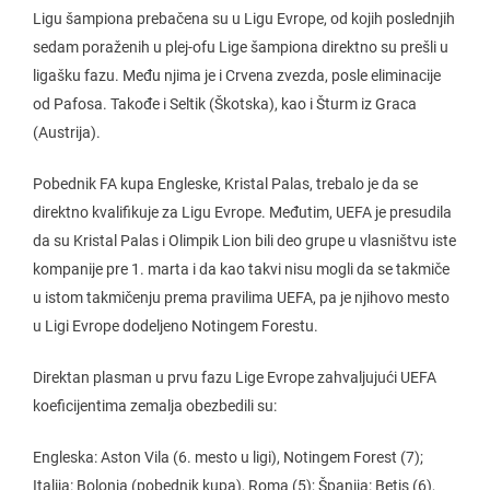
Ligu šampiona prebačena su u Ligu Evrope, od kojih poslednjih
sedam poraženih u plej-ofu Lige šampiona direktno su prešli u
ligašku fazu. Među njima je i Crvena zvezda, posle eliminacije
od Pafosa. Takođe i Seltik (Škotska), kao i Šturm iz Graca
(Austrija).
Pobednik FA kupa Engleske, Kristal Palas, trebalo je da se
direktno kvalifikuje za Ligu Evrope. Međutim, UEFA je presudila
da su Kristal Palas i Olimpik Lion bili deo grupe u vlasništvu iste
kompanije pre 1. marta i da kao takvi nisu mogli da se takmiče
u istom takmičenju prema pravilima UEFA, pa je njihovo mesto
u Ligi Evrope dodeljeno Notingem Forestu.
Direktan plasman u prvu fazu Lige Evrope zahvaljujući UEFA
koeficijentima zemalja obezbedili su:
Engleska: Aston Vila (6. mesto u ligi), Notingem Forest (7);
Italija: Bolonja (pobednik kupa), Roma (5); Španija: Betis (6),