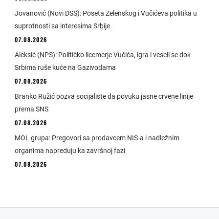
Jovanović (Novi DSS): Poseta Zelenskog i Vučićeva politika u
suprotnosti sa interesima Srbije
07.08.2026
Aleksić (NPS): Političko licemerje Vučića, igra i veseli se dok
Srbima ruše kuće na Gazivodama
07.08.2026
Branko Ružić pozva socijaliste da povuku jasne crvene linije
prema SNS
07.08.2026
MOL grupa: Pregovori sa prodavcem NIS-a i nadležnim
organima napreduju ka završnoj fazi
07.08.2026