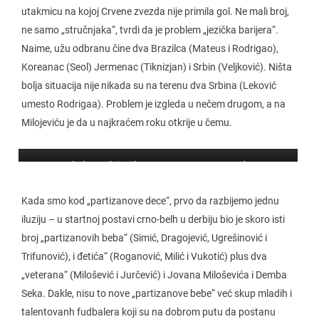
utakmicu na kojoj Crvene zvezda nije primila gol. Ne mali broj,
ne samo „stručnjaka“, tvrdi da je problem „jezička barijera“.
Naime, užu odbranu čine dva Brazilca (Mateus i Rodrigao),
Koreanac (Seol) Jermenac (Tiknizjan) i Srbin (Veljković). Ništa
bolja situacija nije nikada su na terenu dva Srbina (Leković
umesto Rodrigaa). Problem je izgleda u nečem drugom, a na
Milojeviću je da u najkraćem roku otkrije u čemu.
Vladan Milojević FOTO: FK Crvena zveztda
Kada smo kod „partizanove dece“, prvo da razbijemo jednu
iluziju – u startnoj postavi crno-belh u derbiju bio je skoro isti
broj „partizanovih beba“ (Simić, Dragojević, Ugrešinović i
Trifunović), i đetića“ (Roganović, Milić i Vukotić) plus dva
„veterana“ (Milošević i Jurčević) i Jovana Miloševića i Demba
Seka. Dakle, nisu to nove „partizanove bebe“ već skup mladih i
talentovanh fudbalera koji su na dobrom putu da postanu