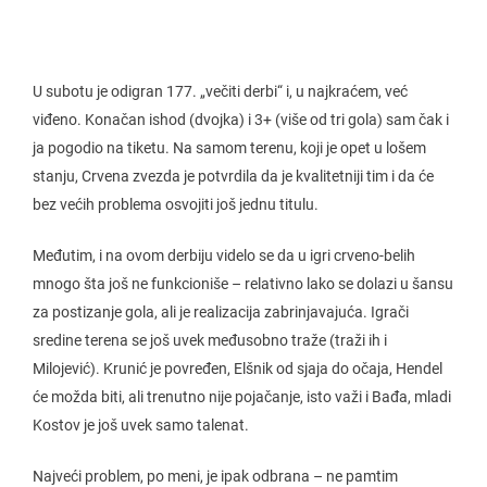
U subotu je odigran 177. „večiti derbi“ i, u najkraćem, već
viđeno. Konačan ishod (dvojka) i 3+ (više od tri gola) sam čak i
ja pogodio na tiketu. Na samom terenu, koji je opet u lošem
stanju, Crvena zvezda je potvrdila da je kvalitetniji tim i da će
bez većih problema osvojiti još jednu titulu.
Međutim, i na ovom derbiju videlo se da u igri crveno-belih
mnogo šta još ne funkcioniše – relativno lako se dolazi u šansu
za postizanje gola, ali je realizacija zabrinjavajuća. Igrači
sredine terena se još uvek međusobno traže (traži ih i
Milojević). Krunić je povređen, Elšnik od sjaja do očaja, Hendel
će možda biti, ali trenutno nije pojačanje, isto važi i Bađa, mladi
Kostov je još uvek samo talenat.
Najveći problem, po meni, je ipak odbrana – ne pamtim