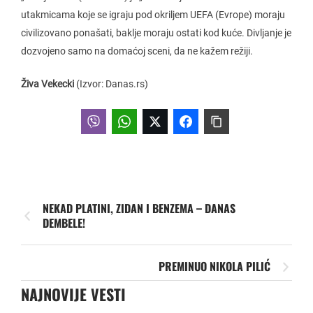
utakmicama koje se igraju pod okriljem UEFA (Evrope) moraju
civilizovano ponašati, baklje moraju ostati kod kuće. Divljanje je
dozvojeno samo na domaćoj sceni, da ne kažem režiji.
Živa Vekecki
(Izvor: Danas.rs)
NEKAD PLATINI, ZIDAN I BENZEMA – DANAS
DEMBELE!
PREMINUO NIKOLA PILIĆ
NAJNOVIJE VESTI