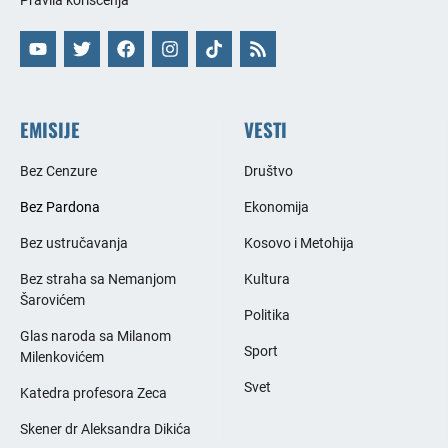
Pravila korišćenja
EMISIJE
VESTI
Bez Cenzure
Društvo
Bez Pardona
Ekonomija
Bez ustručavanja
Kosovo i Metohija
Bez straha sa Nemanjom
Kultura
Šarovićem
Politika
Glas naroda sa Milanom
Sport
Milenkovićem
Svet
Katedra profesora Zeca
Skener dr Aleksandra Dikića