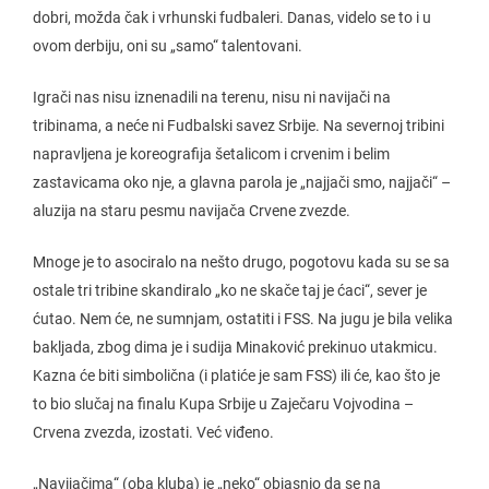
dobri, možda čak i vrhunski fudbaleri. Danas, videlo se to i u
ovom derbiju, oni su „samo“ talentovani.
Igrači nas nisu iznenadili na terenu, nisu ni navijači na
tribinama, a neće ni Fudbalski savez Srbije. Na severnoj tribini
napravljena je koreografija šetalicom i crvenim i belim
zastavicama oko nje, a glavna parola je „najjači smo, najjači“ –
aluzija na staru pesmu navijača Crvene zvezde.
Mnoge je to asociralo na nešto drugo, pogotovu kada su se sa
ostale tri tribine skandiralo „ko ne skače taj je ćaci“, sever je
ćutao. Nem će, ne sumnjam, ostatiti i FSS. Na jugu je bila velika
bakljada, zbog dima je i sudija Minaković prekinuo utakmicu.
Kazna će biti simbolična (i platiće je sam FSS) ili će, kao što je
to bio slučaj na finalu Kupa Srbije u Zaječaru Vojvodina –
Crvena zvezda, izostati. Već viđeno.
„Navijačima“ (oba kluba) je „neko“ objasnio da se na