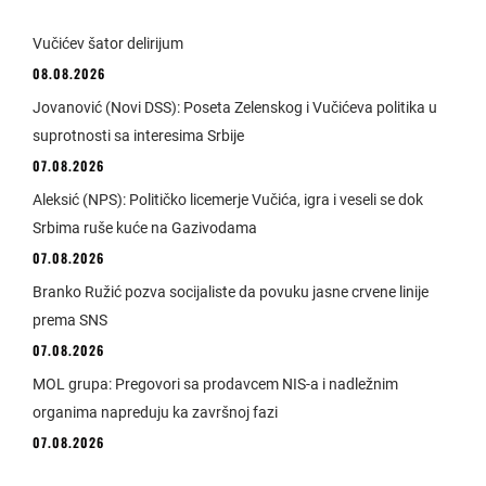
Vučićev šator delirijum
08.08.2026
Jovanović (Novi DSS): Poseta Zelenskog i Vučićeva politika u
suprotnosti sa interesima Srbije
07.08.2026
Aleksić (NPS): Političko licemerje Vučića, igra i veseli se dok
Srbima ruše kuće na Gazivodama
07.08.2026
Branko Ružić pozva socijaliste da povuku jasne crvene linije
prema SNS
07.08.2026
MOL grupa: Pregovori sa prodavcem NIS-a i nadležnim
organima napreduju ka završnoj fazi
07.08.2026