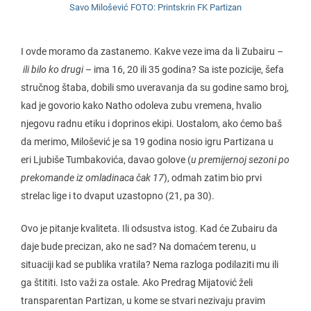
Savo Milošević FOTO: Printskrin FK Partizan
I ovde moramo da zastanemo. Kakve veze ima da li Zubairu –
ili bilo ko drugi
– ima 16, 20 ili 35 godina? Sa iste pozicije, šefa
stručnog štaba, dobili smo uveravanja da su godine samo broj,
kad je govorio kako Natho odoleva zubu vremena, hvalio
njegovu radnu etiku i doprinos ekipi. Uostalom, ako ćemo baš
da merimo, Milošević je sa 19 godina nosio igru Partizana u
eri Ljubiše Tumbakovića, davao golove (
u premijernoj sezoni po
prekomande iz omladinaca čak 17
), odmah zatim bio prvi
strelac lige i to dvaput uzastopno (21, pa 30).
Ovo je pitanje kvaliteta. Ili odsustva istog. Kad će Zubairu da
daje bude precizan, ako ne sad? Na domaćem terenu, u
situaciji kad se publika vratila? Nema razloga podilaziti mu ili
ga štititi. Isto važi za ostale. Ako Predrag Mijatović želi
transparentan Partizan, u kome se stvari nezivaju pravim