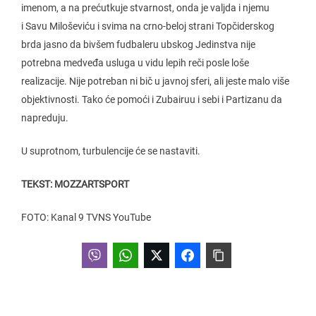
imenom, a na prećutkuje stvarnost, onda je valjda i njemu
i Savu Miloševiću i svima na crno-beloj strani Topčiderskog
brda jasno da bivšem fudbaleru ubskog Jedinstva nije
potrebna medveđa usluga u vidu lepih reči posle loše
realizacije. Nije potreban ni bič u javnoj sferi, ali jeste malo više
objektivnosti. Tako će pomoći i Zubairuu i sebi i Partizanu da
napreduju.
U suprotnom, turbulencije će se nastaviti.
TEKST: MOZZARTSPORT
FOTO: Kanal 9 TVNS YouTube