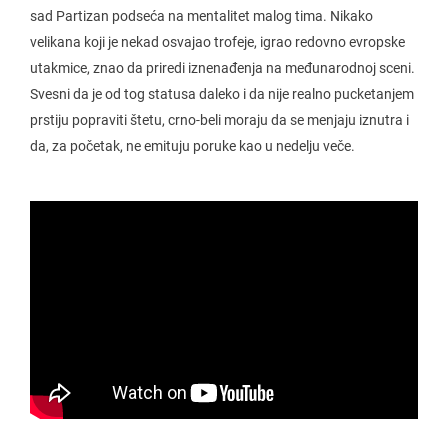
sad Partizan podseća na mentalitet malog tima. Nikako
velikana koji je nekad osvajao trofeje, igrao redovno evropske
utakmice, znao da priredi iznenađenja na međunarodnoj sceni.
Svesni da je od tog statusa daleko i da nije realno pucketanjem
prstiju popraviti štetu, crno-beli moraju da se menjaju iznutra i
da, za početak, ne emituju poruke kao u nedelju veče.