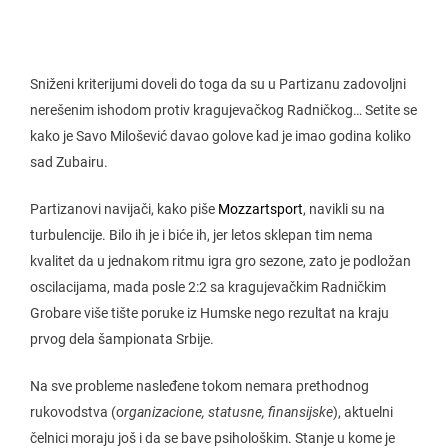
Sniženi kriterijumi doveli do toga da su u Partizanu zadovoljni
nerešenim ishodom protiv kragujevačkog Radničkog… Setite se
kako je Savo Milošević davao golove kad je imao godina koliko
sad Zubairu.
Partizanovi navijači, kako piše
Mozzartsport
, navikli su na
turbulencije. Bilo ih je i biće ih, jer letos sklepan tim nema
kvalitet da u jednakom ritmu igra gro sezone, zato je podložan
oscilacijama, mada posle 2:2 sa kragujevačkim Radničkim
Grobare više tište poruke iz Humske nego rezultat na kraju
prvog dela šampionata Srbije.
Na sve probleme nasleđene tokom nemara prethodnog
rukovodstva (o
rganizacione, statusne, finansijske
), aktuelni
čelnici moraju još i da se bave psihološkim. Stanje u kome je