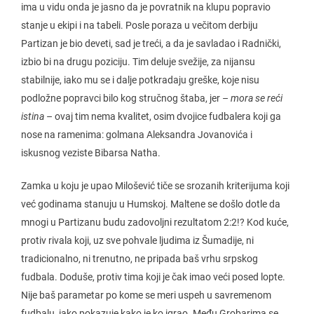
ima u vidu onda je jasno da je povratnik na klupu popravio
stanje u ekipi i na tabeli. Posle poraza u večitom derbiju
Partizan je bio deveti, sad je treći, a da je savladao i Radnički,
izbio bi na drugu poziciju. Tim deluje svežije, za nijansu
stabilnije, iako mu se i dalje potkradaju greške, koje nisu
podložne popravci bilo kog stručnog štaba, jer –
mora se reći
istina
– ovaj tim nema kvalitet, osim dvojice fudbalera koji ga
nose na ramenima: golmana Aleksandra Jovanovića i
iskusnog veziste Bibarsa Natha.
Zamka u koju je upao Milošević tiče se srozanih kriterijuma koji
već godinama stanuju u Humskoj. Maltene se došlo dotle da
mnogi u Partizanu budu zadovoljni rezultatom 2:2!? Kod kuće,
protiv rivala koji, uz sve pohvale ljudima iz Šumadije, ni
tradicionalno, ni trenutno, ne pripada baš vrhu srpskog
fudbala. Doduše, protiv tima koji je čak imao veći posed lopte.
Nije baš parametar po kome se meri uspeh u savremenom
fudbalu, iako pokazuje kako je ko igrao. Među Grobarima se