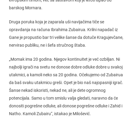
evropskim timom, već sa sastavom koji je letos ispao od
barskog Mornara.
Druga poruka koja je zaparala uši navijačima tiče se
opravdanja na računa Ibrahima Zubairua. Krilni napadač iz
Gane je propustio bar tri velike šanse da dotuče Kragujevčane,
nervirao publiku, ne i šefa stručnog štaba.
„Momak ima 20 godina. Njegov kontinuitet je već ozbiljan. Ni
najbolji igrači na svetu ne donose dobre odluke dobre u svakoj
utakmici, a kamoli neko sa 20 godina. Očekujemo od Zubairua
da baš svaku utakmicu greši. Opet je bio naš najopasniji igrač.
Šanse nekad iskoristi, nekad ne, ali je dete ogromnog
potencijala. Samo u tom smislu valja gledati, naravno da će
donositi pogrešne odluke, ali donose pogrešne odluke i Zahid i
Natho. Kamoli Zubairu“, istakao je Milošević.