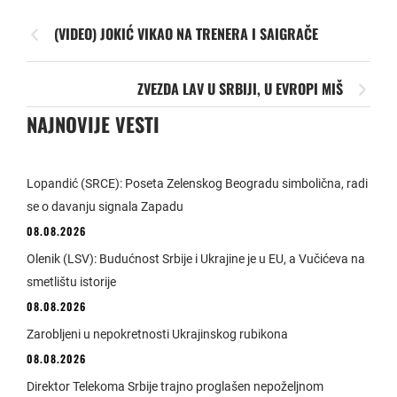
(VIDEO) JOKIĆ VIKAO NA TRENERA I SAIGRAČE
ZVEZDA LAV U SRBIJI, U EVROPI MIŠ
NAJNOVIJE VESTI
Lopandić (SRCE): Poseta Zelenskog Beogradu simbolična, radi
se o davanju signala Zapadu
08.08.2026
Olenik (LSV): Budućnost Srbije i Ukrajine je u EU, a Vučićeva na
smetlištu istorije
08.08.2026
Zarobljeni u nepokretnosti Ukrajinskog rubikona
08.08.2026
Direktor Telekoma Srbije trajno proglašen nepoželjnom