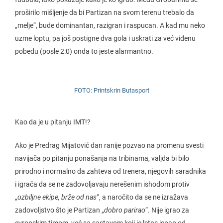
proširilo mišljenje da bi Partizan na svom terenu trebalo da
„melje“, bude dominantan, razigran i raspucan. A kad mu neko
uzme loptu, pa još postigne dva gola i uskrati za već viđenu
pobedu (posle 2:0) onda to jeste alarmantno.
FOTO: Printskrin Butasport
Kao da je u pitanju IMT!?
Ako je Predrag Mijatović dan ranije pozvao na promenu svesti
navijača po pitanju ponašanja na tribinama, valjda bi bilo
prirodno i normalno da zahteva od trenera, njegovih saradnika
i igrača da se ne zadovoljavaju nerešenim ishodom protiv
„
ozbiljne ekipe, brže od nas
“, a naročito da se ne izražava
zadovoljstvo što je Partizan „
dobro parirao
“. Nije igrao za