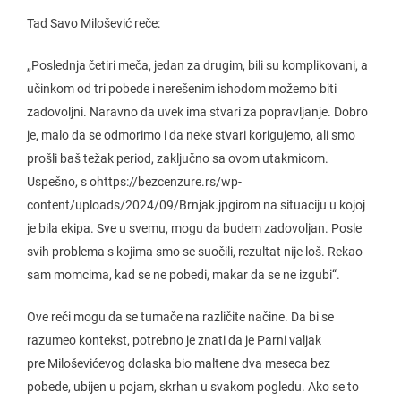
Tad Savo Milošević reče:
„Poslednja četiri meča, jedan za drugim, bili su komplikovani, a
učinkom od tri pobede i nerešenim ishodom možemo biti
zadovoljni. Naravno da uvek ima stvari za popravljanje. Dobro
je, malo da se odmorimo i da neke stvari korigujemo, ali smo
prošli baš težak period, zaključno sa ovom utakmicom.
Uspešno, s ohttps://bezcenzure.rs/wp-
content/uploads/2024/09/Brnjak.jpgirom na situaciju u kojoj
je bila ekipa. Sve u svemu, mogu da budem zadovoljan. Posle
svih problema s kojima smo se suočili, rezultat nije loš. Rekao
sam momcima, kad se ne pobedi, makar da se ne izgubi“.
Ove reči mogu da se tumače na različite načine. Da bi se
razumeo kontekst, potrebno je znati da je Parni valjak
pre Miloševićevog dolaska bio maltene dva meseca bez
pobede, ubijen u pojam, skrhan u svakom pogledu. Ako se to