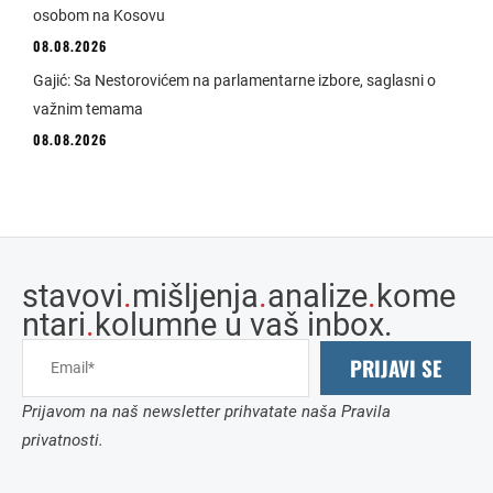
osobom na Kosovu
08.08.2026
Gajić: Sa Nestorovićem na parlamentarne izbore, saglasni o
važnim temama
08.08.2026
stavovi
.
mišljenja
.
analize
.
kome
ntari
.
kolumne u vaš inbox.
PRIJAVI SE
Prijavom na naš newsletter prihvatate naša Pravila
privatnosti.