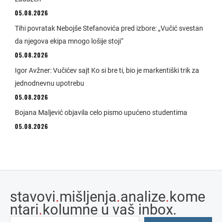
05.08.2026
Tihi povratak Nebojše Stefanovića pred izbore: „Vučić svestan
da njegova ekipa mnogo lošije stoji“
05.08.2026
Igor Avžner: Vučićev sajt Ko si bre ti, bio je markentiški trik za
jednodnevnu upotrebu
05.08.2026
Bojana Maljević objavila celo pismo upućeno studentima
05.08.2026
stavovi
.
mišljenja
.
analize
.
kome
ntari
.
kolumne u vaš inbox.