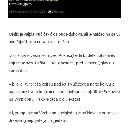
Mislio je valjda Vučićević da bude duhovit, ali je naišao na salvu
osuđujućih komentara na mrežama.
„Zlo izbija iz vaših reči uvek. Pokušajte da budete bolji čovek
koji se ne sveti i uživa u tuđoj nesreći i problemima“, glasio je
komentar.
A bilo je i tviteraša koji su podsetili Vučićevića na to kakvu je
naslovnu stranu Informer imao posle poslednje titule Đokovića
na Vimbldonu i kako je tada bio u ekstazi.
Ali, pumpanje na Vimbldonu očigledno je od Novaka napravilo
državnog neprijatelja broj jedan…