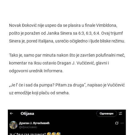
Novak Đoković nije uspeo da se plasira u finale Vimbldona,
pošto je poražen od Janika Sinera sa 6:3, 6:3, 6:4. Ovaj trijumf
Sinera je, pored Italijana, usrećio očigledno i ljude bliske režimu.
Tako je, samo par minuta nakon što je završen polufinalni meč,
komentar na Iksu ostavio Dragan J. Vučićević, glavni i
odgovorni urednik Informera.
„Je l’ će i sad da pumpa? Pitam za druga“, napisao je Vučićević
uz emodžije koji plaču od smeha.