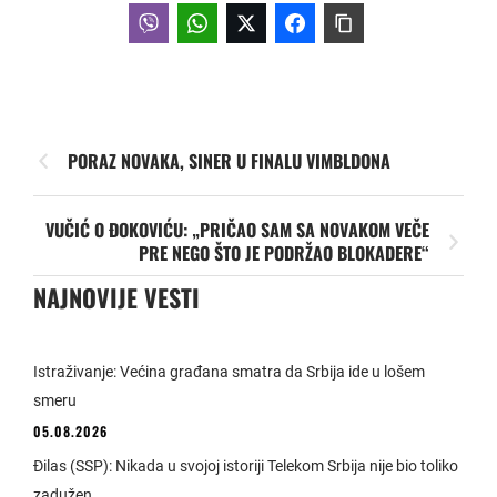
PORAZ NOVAKA, SINER U FINALU VIMBLDONA
VUČIĆ O ĐOKOVIĆU: „PRIČAO SAM SA NOVAKOM VEČE
PRE NEGO ŠTO JE PODRŽAO BLOKADERE“
NAJNOVIJE VESTI
Istraživanje: Većina građana smatra da Srbija ide u lošem
smeru
05.08.2026
Đilas (SSP): Nikada u svojoj istoriji Telekom Srbija nije bio toliko
zadužen