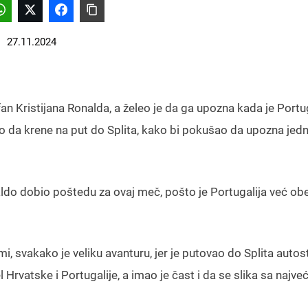
27.11.2024
fan Kristijana Ronalda
, a želeo je da ga upozna kada je Portu
čio da krene na put do Splita, kako bi pokušao da upozna jed
aldo dobio poštedu za ovaj meč, pošto je Portugalija već ob
ormi, svakako je veliku avanturu, jer je putovao do Splita aut
 Hrvatske i Portugalije, a imao je čast i da se slika sa najve