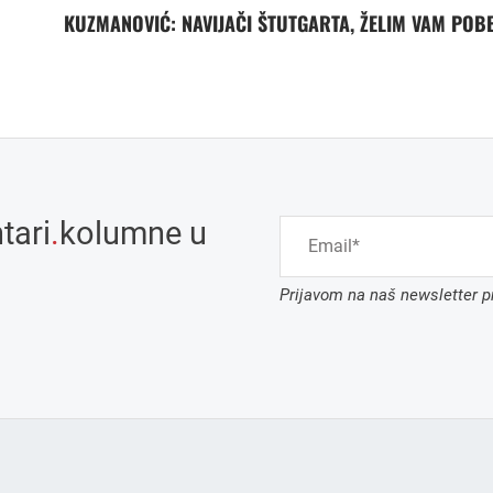
KUZMANOVIĆ: NAVIJAČI ŠTUTGARTA, ŽELIM VAM POB
tari
.
kolumne u
Prijavom na naš newsletter pr