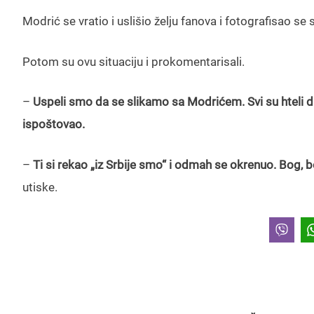
Modrić se vratio i uslišio želju fanova i fotografisao se 
Potom su ovu situaciju i prokomentarisali.
–
Uspeli smo da se slikamo sa Modrićem. Svi su hteli da
ispoštovao.
–
Ti si rekao „iz Srbije smo“ i odmah se okrenuo. Bog, b
utiske.