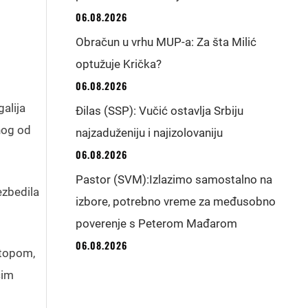
06.08.2026
Obračun u vrhu MUP-a: Za šta Milić
optužuje Krička?
06.08.2026
galija
Đilas (SSP): Vučić ostavlja Srbiju
nog od
najzaduženiju i najizolovaniju
06.08.2026
Pastor (SVM):Izlazimo samostalno na
ezbedila
izbore, potrebno vreme za međusobno
poverenje s Peterom Mađarom
06.08.2026
ostopom,
ćim