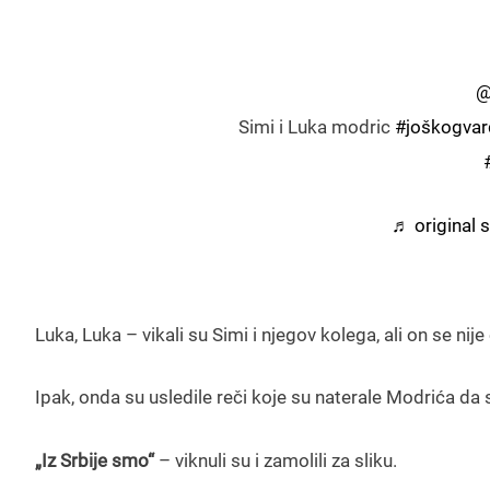
@
Simi i Luka modric
#joškogvar
♬ original 
Luka, Luka – vikali su Simi i njegov kolega, ali on se ni
Ipak, onda su usledile reči koje su naterale Modrića da s
„Iz Srbije smo“
– viknuli su i zamolili za sliku.