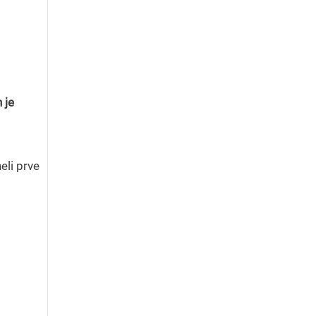
 je
neli prve