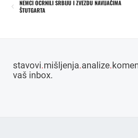
NEMCI OCRNILI SRBIJU I ZVEZDU NAVIJAČIMA
ŠTUTGARTA
stavovi
.
mišljenja
.
analize
.
komen
vaš inbox.