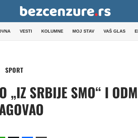
OVNA
VESTI
KOLUMNE
MOJ STAV
VAŠ GLAS
E
SPORT
O „IZ SRBIJE SMO“ I OD
AGOVAO