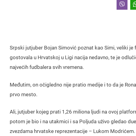
Srpski jutjuber Bojan Simović poznat kao Simi, veliki je 
gostovala u Hrvatskoj u Ligi nacija nedavno, te je odlu
najvećih fudbalera svih vremena.
Međutim, on očigledno nije pratio medije i to da je Ron
prvo mesto.
Ali, jutjuber kojeg prati 1,26 miliona ljudi na ovoj platf
potom je bio i na utakmici i sa Poljuda uživo gledao duel
zvezdama hrvatske reprezentacije – Lukom Modrićem.