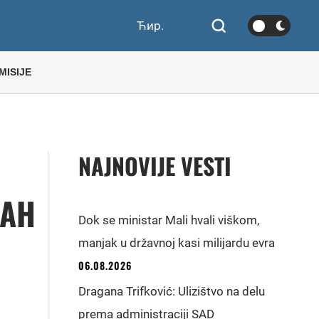
Ћир.
MISIJE
NAJNOVIJE VESTI
MAH
Dok se ministar Mali hvali viškom,
manjak u državnoj kasi milijardu evra
06.08.2026
Dragana Trifković: Ulizištvo na delu
prema administraciji SAD