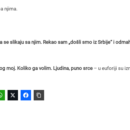
sa njima.
 se slikaju sa njim. Rekao sam „došli smo iz Srbije“ i odmah
og moj. Koliko ga volim. Ljudina, puno srce
– u euforiji su iz