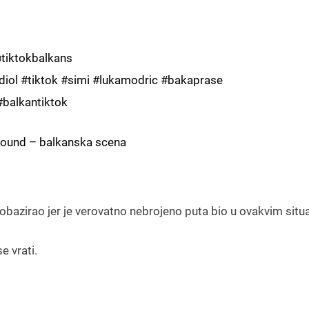
tiktokbalkans
diol
#tiktok
#simi
#lukamodric
#bakaprase
#balkantiktok
sound – balkanska scena
je obazirao jer je verovatno nebrojeno puta bio u ovakvim situ
e vrati.