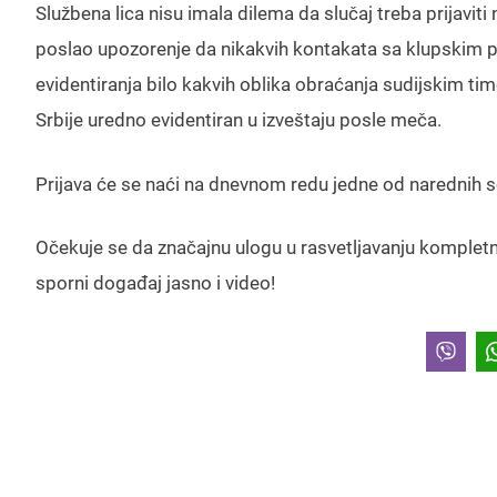
Službena lica nisu imala dilema da slučaj treba prijavi
poslao upozorenje da nikakvih kontakata sa klupskim p
evidentiranja bilo kakvih oblika obraćanja sudijskim ti
Srbije uredno evidentiran u izveštaju posle meča.
Prijava će se naći na dnevnom redu jedne od narednih se
Očekuje se da značajnu ulogu u rasvetljavanju kompletn
sporni događaj jasno i video!