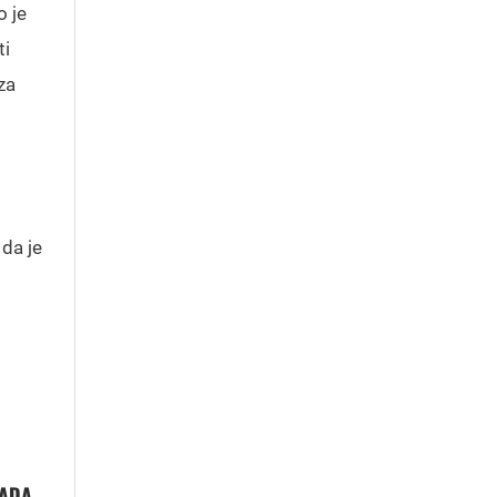
o je
ti
za
da je
PADA