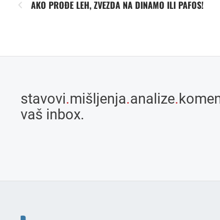
AKO PROĐE LEH, ZVEZDA NA DINAMO ILI PAFOS!
stavovi
.
mišljenja
.
analize
.
komen
vaš inbox.