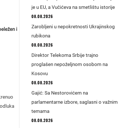
je u EU, a Vučićeva na smetlištu istorije
08.08.2026
Zarobljeni u nepokretnosti Ukrajinskog
eležen i
rubikona
08.08.2026
Direktor Telekoma Srbije trajno
proglašen nepoželjnom osobom na
Kosovu
08.08.2026
Gajić: Sa Nestorovićem na
Okrenuo
parlamentarne izbore, saglasni o važnim
 odluka
temama
08.08.2026