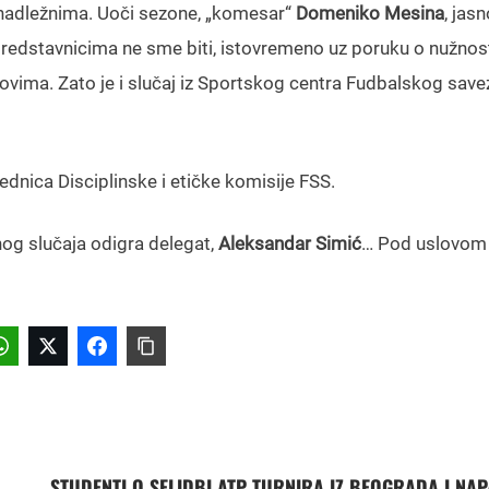
ti nadležnima. Uoči sezone, „komesar“
Domeniko Mesina
, jasn
redstavnicima ne sme biti, istovremeno uz poruku o nužnos
movima. Zato je i slučaj iz Sportskog centra Fudbalskog save
dnica Disciplinske i etičke komisije FSS.
og slučaja odigra delegat,
Aleksandar Simić
… Pod uslovom 
STUDENTI O SELIDBI ATP TURNIRA IZ BEOGRADA I NA