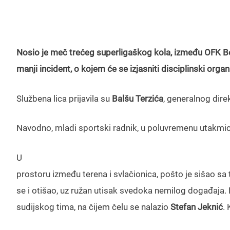
Nosio je meč trećeg superligaškog kola, između OFK Be
manji incident, o kojem će se izjasniti disciplinski orga
Službena lica prijavila su
Balšu Terzića
, generalnog dir
Navodno, mladi sportski radnik, u poluvremenu utakmic
U
prostoru između terena i svlačionica, pošto je sišao sa t
se i otišao, uz ružan utisak svedoka nemilog događaja. 
sudijskog tima, na čijem čelu se nalazio
Stefan Jeknić
. 