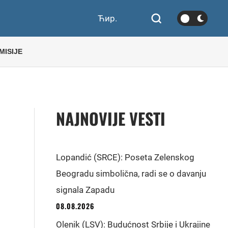
Ћир.
MISIJE
NAJNOVIJE VESTI
Lopandić (SRCE): Poseta Zelenskog
Beogradu simbolična, radi se o davanju
signala Zapadu
08.08.2026
Olenik (LSV): Budućnost Srbije i Ukrajine