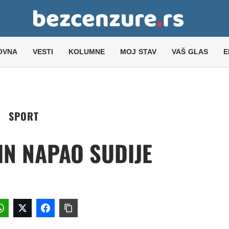
OVNA
VESTI
KOLUMNE
MOJ STAV
VAŠ GLAS
E
SPORT
IN NAPAO SUDIJE