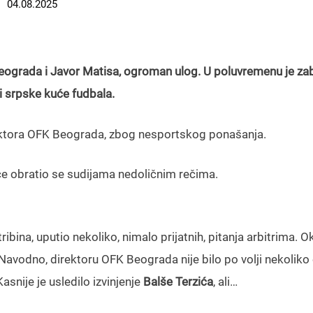
04.08.2025
ograda i Javor Matisa, ogroman ulog. U poluvremenu je zab
ni srpske kuće fudbala.
ektora OFK Beograda, zbog nesportskog ponašanja.
e obratio se sudijama nedoličnim rečima.
ribina, uputio nekoliko, nimalo prijatnih, pitanja arbitrima. 
Navodno, direktoru OFK Beograda nije bilo po volji nekoliko
Kasnije je usledilo izvinjenje
Balše Terzića
, ali…