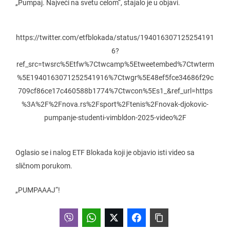
„Pumpaj. Najveći na svetu celom“, stajalo je u objavi.
https://twitter.com/etfblokada/status/194016307125254191
6?
ref_src=twsrc%5Etfw%7Ctwcamp%5Etweetembed%7Ctwterm
%5E1940163071252541916%7Ctwgr%5E48ef5fce34686f29c
709cf86ce17c460588b1774%7Ctwcon%5Es1_&ref_url=https
%3A%2F%2Fnova.rs%2Fsport%2Ftenis%2Fnovak-djokovic-
pumpanje-studenti-vimbldon-2025-video%2F
Oglasio se i nalog ETF Blokada koji je objavio isti video sa
sličnom porukom.
„PUMPAAAJ“!