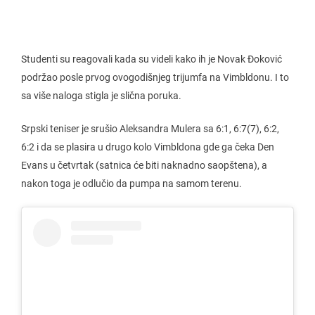
Studenti su reagovali kada su videli kako ih je Novak Đoković
podržao posle prvog ovogodišnjeg trijumfa na Vimbldonu. I to
sa više naloga stigla je slična poruka.
Srpski teniser je srušio Aleksandra Mulera sa 6:1, 6:7(7), 6:2,
6:2 i da se plasira u drugo kolo Vimbldona gde ga čeka Den
Evans u četvrtak (satnica će biti naknadno saopštena), a
nakon toga je odlučio da pumpa na samom terenu.