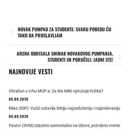
NOVAK PUMPAO ZA STUDENTE: SVAKU POBEDU ĆU
TAKO DA PROSLAVLJAM
ARENA OBRISALA SNIMAK NOVAKOVOG PUMPANJA,
STUDENTI IM PORUČILI: JADNI STE!
NAJNOVIJE VESTI
Obračun u vrhu MUP-a: Za šta Milić optužuje Krička?
06.08.2026
Đilas (SSP): Vučić ostavlja Srbiju najzaduženiju i najizolovaniju
06.08.2026
Pastor (SVM):Izlazimo samostalno na izbore, potrebno vreme