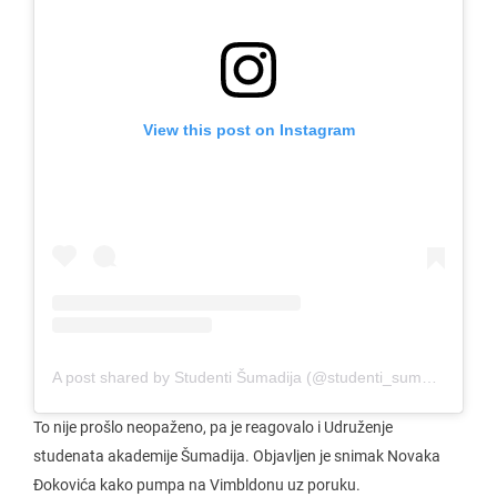
View this post on Instagram
A post shared by Studenti Šumadija (@studenti_sumadija)
To nije prošlo neopaženo, pa je reagovalo i Udruženje
studenata akademije Šumadija. Objavljen je snimak Novaka
Đokovića kako pumpa na Vimbldonu uz poruku.