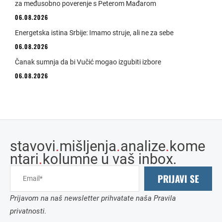
za međusobno poverenje s Peterom Mađarom
06.08.2026
Energetska istina Srbije: Imamo struje, ali ne za sebe
06.08.2026
Čanak sumnja da bi Vučić mogao izgubiti izbore
06.08.2026
stavovi
.
mišljenja
.
analize
.
kome
ntari
.
kolumne u vaš inbox.
PRIJAVI SE
Prijavom na naš newsletter prihvatate naša Pravila
privatnosti.