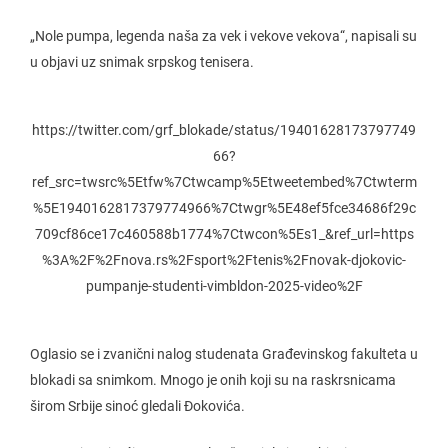
„Nole pumpa, legenda naša za vek i vekove vekova“, napisali su
u objavi uz snimak srpskog tenisera.
https://twitter.com/grf_blokade/status/19401628173797749
66?
ref_src=twsrc%5Etfw%7Ctwcamp%5Etweetembed%7Ctwterm
%5E1940162817379774966%7Ctwgr%5E48ef5fce34686f29c
709cf86ce17c460588b1774%7Ctwcon%5Es1_&ref_url=https
%3A%2F%2Fnova.rs%2Fsport%2Ftenis%2Fnovak-djokovic-
pumpanje-studenti-vimbldon-2025-video%2F
Oglasio se i zvanični nalog studenata Građevinskog fakulteta u
blokadi sa snimkom. Mnogo je onih koji su na raskrsnicama
širom Srbije sinoć gledali Đokovića.