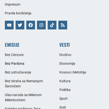
Impresum
Pravila korišćenja
EMISIJE
VESTI
Bez Cenzure
Društvo
Bez Pardona
Ekonomija
Bez ustručavanja
Kosovo i Metohija
Bez straha sa Nemanjom
Kultura
Šarovićem
Politika
Glas naroda sa Milanom
Sport
Milenkovićem
Svet
Katedra profesora Zeca