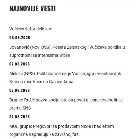
NAJNOVIJE VESTI
Vučićev šator delirijum
08.08.2026
Jovanović (Novi DSS): Poseta Zelenskog i Vučićeva politika u
suprotnosti sa interesima Srbije
07.08.2026
Aleksić (NPS): Političko licemerje Vučića, igra i veseli se dok
Srbima ruše kuće na Gazivodama
07.08.2026
Branko Ružić pozva socijaliste da povuku jasne crvene linije
prema SNS
07.08.2026
MOL grupa: Pregovori sa prodavcem NIS-a i nadležnim
organima napreduju ka završnoj fazi