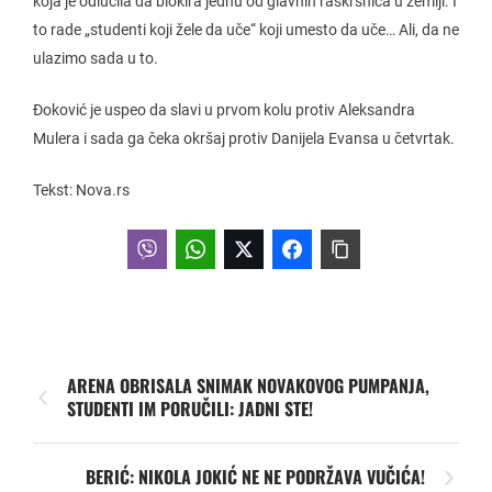
koja je odlučila da blokira jednu od glavnih raskrsnica u zemlji. I
to rade „studenti koji žele da uče“ koji umesto da uče… Ali, da ne
ulazimo sada u to.
Đoković je uspeo da slavi u prvom kolu protiv Aleksandra
Mulera i sada ga čeka okršaj protiv Danijela Evansa u četvrtak.
Tekst: Nova.rs
ARENA OBRISALA SNIMAK NOVAKOVOG PUMPANJA,
STUDENTI IM PORUČILI: JADNI STE!
BERIĆ: NIKOLA JOKIĆ NE NE PODRŽAVA VUČIĆA!