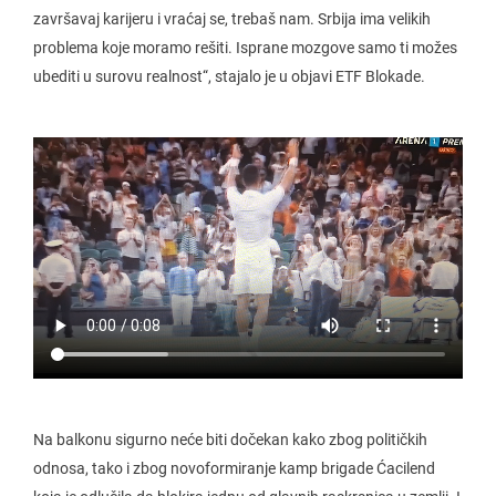
završavaj karijeru i vraćaj se, trebaš nam. Srbija ima velikih
problema koje moramo rešiti. Isprane mozgove samo ti možes
ubediti u surovu realnost“, stajalo je u objavi ETF Blokade.
Na balkonu sigurno neće biti dočekan kako zbog političkih
odnosa, tako i zbog novoformiranje kamp brigade Ćacilend