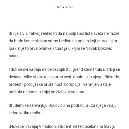
02.07.2025
Srbija živi u takvoj realnosti da najbolji sportista sveta ne može
da bude koncentrisan samo i jedino na posao koji je pred njim.
Ipak, nije to prva ovakva situacija u kojoj se Novak Đoković
nalazi.
I dok se svi nadaju da će osvojiti 25. grend slem titulu u Srbiji se
dešava toliko stvari da sigurno vesti dopiru i do njega. Blokade,
protesti, policijaska brutalnost, korupcija i varanje vlasti je
postala realnost u kojoj se živi svakog dana.
Studenti se zahvaljuju Đokoviću na podršci, ali za njega imaju i
jednu veliku molbu.
„Novače, osvajaj Vimbldon, studenti će te dočekati na Slaviji,