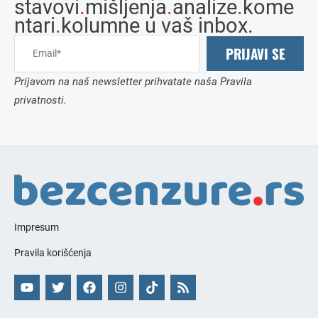
stavovi
.
mišljenja
.
analize
.
kome
ntari
.
kolumne u vaš inbox.
PRIJAVI SE
Prijavom na naš newsletter prihvatate naša Pravila
privatnosti.
Impresum
Pravila korišćenja