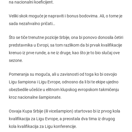
na nacionalni koeficijent.
Veliki skok moguće je napraviti i bonus bodovima. Ali, o tome je
sada nezahvalno pričati…
Što se tiče trenutne pozicije Srbije, ona bi ponovo donosila četiri
predstavnika u Evropi, sa tom razlikom da bi prvak kvalifikacije
krenuo iz prve runde, a ne iz druge, kao što je to bio slučaj ove
sezone.
Pomeranja su moguća, ali u zavisnosti od toga ko bi osvojio
Ligu šampiona i Ligu Evrope, odnosno da li bi te ekipe ujedno
obezbedile učešće u elitnom klupskog evropskom takmičenju
kroz nacionalne šampionate.
Osvaja Kupa Srbije (ili vicešampion) startovao bi iz prvog kola
kvalifikacija za Ligu Evrope, a preostala dva tima iz drugog
kola kvalifikacija za Ligu konferencije.