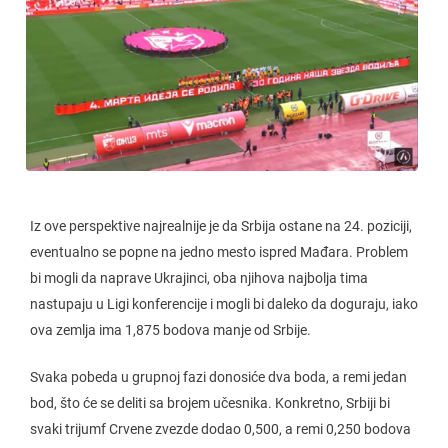
Iz ove perspektive najrealnije je da Srbija ostane na 24. poziciji,
eventualno se popne na jedno mesto ispred Mađara. Problem
bi mogli da naprave Ukrajinci, oba njihova najbolja tima
nastupaju u Ligi konferencije i mogli bi daleko da doguraju, iako
ova zemlja ima 1,875 bodova manje od Srbije.
Svaka pobeda u grupnoj fazi donosiće dva boda, a remi jedan
bod, što će se deliti sa brojem učesnika. Konkretno, Srbiji bi
svaki trijumf Crvene zvezde dodao 0,500, a remi 0,250 bodova