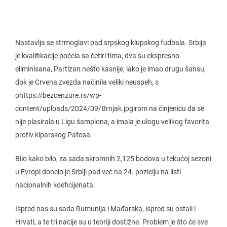
Nastavlja se strmoglavi pad srpskog klupskog fudbala. Srbija
je kvalifikacije počela sa četiri tima, dva su ekspresno
eliminisana, Partizan nešto kasnije, iako je imao drugu šansu,
dok je Crvena zvezda načinila veliki neuspeh, s
ohttps://bezcenzure.rs/wp-
content/uploads/2024/09/Brnjak.jpgirom na činjenicu da se
nije plasirala u Ligu šampiona, a imala je ulogu velikog favorita
protiv kiparskog Pafosa.
Bilo kako bilo, za sada skromnih 2,125 bodova u tekućoj sezoni
u Evropi donelo je Srbiji pad već na 24. poziciju na listi
nacionalnih koeficijenata.
Ispred nas su sada Rumunija i Mađarska, ispred su ostali i
Hrvati, a te tri nacije su u teoriji dostižne. Problem je što će sve