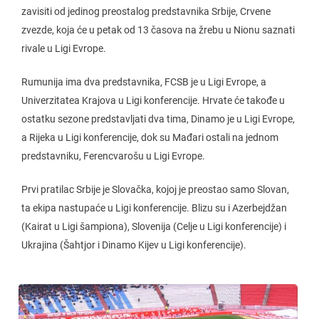
zavisiti od jedinog preostalog predstavnika Srbije, Crvene
zvezde, koja će u petak od 13 časova na žrebu u Nionu saznati
rivale u Ligi Evrope.
Rumunija ima dva predstavnika, FCSB je u Ligi Evrope, a
Univerzitatea Krajova u Ligi konferencije. Hrvate će takođe u
ostatku sezone predstavljati dva tima, Dinamo je u Ligi Evrope,
a Rijeka u Ligi konferencije, dok su Mađari ostali na jednom
predstavniku, Ferencvarošu u Ligi Evrope.
Prvi pratilac Srbije je Slovačka, kojoj je preostao samo Slovan,
ta ekipa nastupaće u Ligi konferencije. Blizu su i Azerbejdžan
(Kairat u Ligi šampiona), Slovenija (Celje u Ligi konferencije) i
Ukrajina (Šahtjor i Dinamo Kijev u Ligi konferencije).