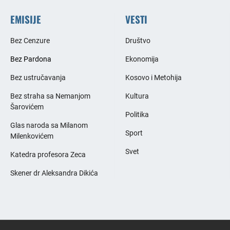
EMISIJE
VESTI
Bez Cenzure
Društvo
Bez Pardona
Ekonomija
Bez ustručavanja
Kosovo i Metohija
Bez straha sa Nemanjom
Kultura
Šarovićem
Politika
Glas naroda sa Milanom
Sport
Milenkovićem
Svet
Katedra profesora Zeca
Skener dr Aleksandra Dikića