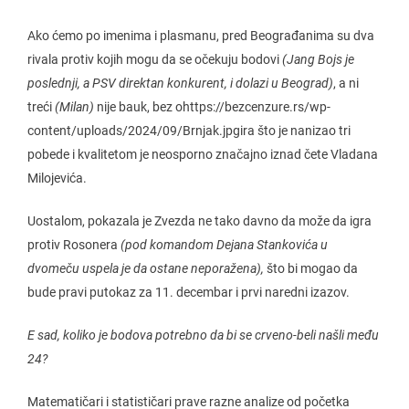
Ako ćemo po imenima i plasmanu, pred Beograđanima su dva
rivala protiv kojih mogu da se očekuju bodovi
(Jang Bojs je
poslednji, a PSV direktan konkurent, i dolazi u Beograd)
, a ni
treći
(Milan)
nije bauk, bez ohttps://bezcenzure.rs/wp-
content/uploads/2024/09/Brnjak.jpgira što je nanizao tri
pobede i kvalitetom je neosporno značajno iznad čete Vladana
Milojevića.
Uostalom, pokazala je Zvezda ne tako davno da može da igra
protiv Rosonera
(pod komandom Dejana Stankovića u
dvomeču uspela je da ostane neporažena),
što bi mogao da
bude pravi putokaz za 11. decembar i prvi naredni izazov.
E sad, koliko je bodova potrebno da bi se crveno-beli našli među
24?
Matematičari i statističari prave razne analize od početka