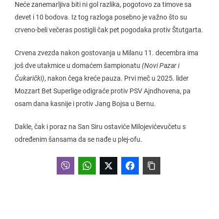
Neće zanemarljiva biti ni gol razlika, pogotovo za timove sa
devet i 10 bodova. Iz tog razloga posebno je važno što su
crveno-beli večeras postigli čak pet pogodaka protiv Štutgarta.
Crvena zvezda nakon gostovanja u Milanu 11. decembra ima
još dve utakmice u domaćem šampionatu
(Novi Pazar i
Čukarički)
, nakon čega kreće pauza. Prvi meč u 2025. lider
Mozzart Bet Superlige odigraće protiv PSV Ajndhovena, pa
osam dana kasnije i protiv Jang Bojsa u Bernu.
Dakle, čak i poraz na San Siru ostaviće Milojevićevučetu s
određenim šansama da se nađe u plej-ofu.