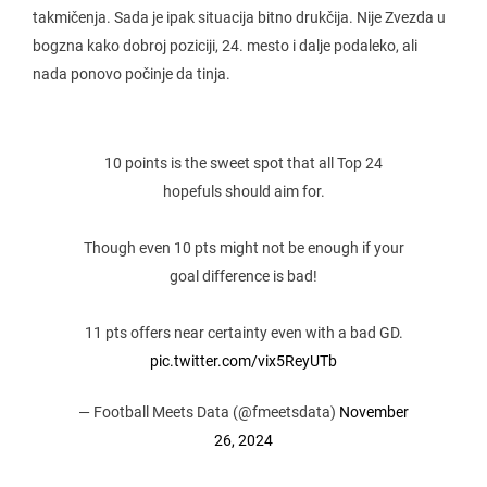
takmičenja. Sada je ipak situacija bitno drukčija. Nije Zvezda u
bogzna kako dobroj poziciji, 24. mesto i dalje podaleko, ali
nada ponovo počinje da tinja.
10 points is the sweet spot that all Top 24
hopefuls should aim for.
Though even 10 pts might not be enough if your
goal difference is bad!
11 pts offers near certainty even with a bad GD.
pic.twitter.com/vix5ReyUTb
— Football Meets Data (@fmeetsdata)
November
26, 2024