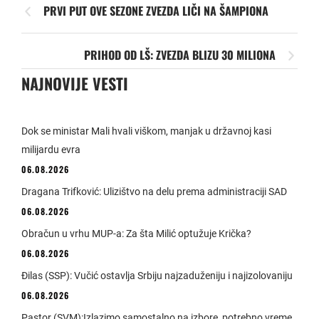
PRVI PUT OVE SEZONE ZVEZDA LIČI NA ŠAMPIONA
PRIHOD OD LŠ: ZVEZDA BLIZU 30 MILIONA
NAJNOVIJE VESTI
Dok se ministar Mali hvali viškom, manjak u državnoj kasi
milijardu evra
06.08.2026
Dragana Trifković: Ulizištvo na delu prema administraciji SAD
06.08.2026
Obračun u vrhu MUP-a: Za šta Milić optužuje Krička?
06.08.2026
Đilas (SSP): Vučić ostavlja Srbiju najzaduženiju i najizolovaniju
06.08.2026
Pastor (SVM):Izlazimo samostalno na izbore, potrebno vreme