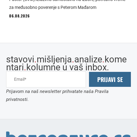
za međusobno poverenje s Peterom Mađarom
06.08.2026
stavovi
.
mišljenja
.
analize
.
kome
ntari
.
kolumne u vaš inbox.
PRIJAVI SE
Prijavom na naš newsletter prihvatate naša Pravila
privatnosti.