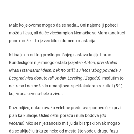
Malo ko je ovome mogao da se nada… Oni najsmeliji pobedi
možda i jesu, ali da će vicešampion Nemačke sa Marakane kući
pune mreže – to je već bilo u domenu maštarija.
Istina je da od tog prošlogodišnjeg sastava koji je harao
Bundesligom nije mnogo ostalo
(kapiten Anton, prvi strelac
Girasi i standardni desni bek Ito otišli su letos; zbog povreda u
Beograd nisu doputovali Undav, Leveling i Zagadu)
, međutim to
ne treba i ne može da umanji ovaj spektakularan rezultat (5:1),
koji vraća crveno-bele u život.
Razumljivo, nakon ovako velebne predstave ponovo će u prvi
plan kalkulacije. Usled četiri poraza i nula bodova
(do
večeras)
niko se nije zanosio mišlju da bi srpski prvak mogao
da se uključi u trku za neko od mesta što vode u drugu fazu