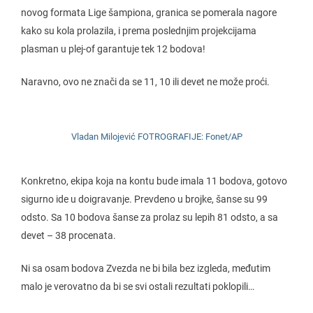
novog formata Lige šampiona, granica se pomerala nagore
kako su kola prolazila, i prema poslednjim projekcijama
plasman u plej-of garantuje tek 12 bodova!
Naravno, ovo ne znači da se 11, 10 ili devet ne može proći.
Vladan Milojević FOTROGRAFIJE: Fonet/AP
Konkretno, ekipa koja na kontu bude imala 11 bodova, gotovo
sigurno ide u doigravanje. Prevdeno u brojke, šanse su 99
odsto. Sa 10 bodova šanse za prolaz su lepih 81 odsto, a sa
devet – 38 procenata.
Ni sa osam bodova Zvezda ne bi bila bez izgleda, međutim
malo je verovatno da bi se svi ostali rezultati poklopili…