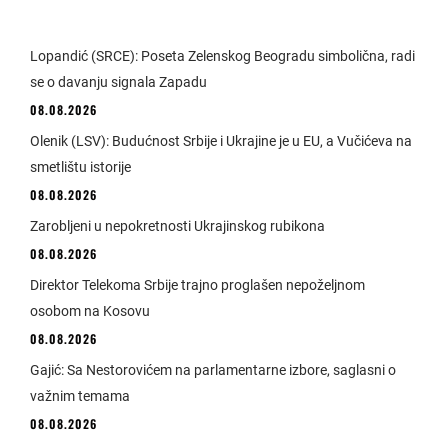
Lopandić (SRCE): Poseta Zelenskog Beogradu simbolična, radi
se o davanju signala Zapadu
08.08.2026
Olenik (LSV): Budućnost Srbije i Ukrajine je u EU, a Vučićeva na
smetlištu istorije
08.08.2026
Zarobljeni u nepokretnosti Ukrajinskog rubikona
08.08.2026
Direktor Telekoma Srbije trajno proglašen nepoželjnom
osobom na Kosovu
08.08.2026
Gajić: Sa Nestorovićem na parlamentarne izbore, saglasni o
važnim temama
08.08.2026