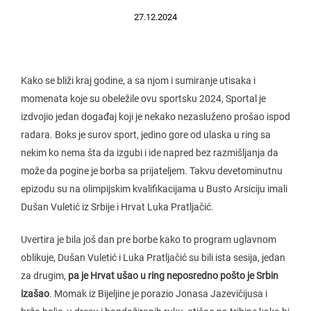
27.12.2024
Kako se bliži kraj godine, a sa njom i sumiranje utisaka i
momenata koje su obeležile ovu sportsku 2024, Sportal je
izdvojio jedan događaj koji je nekako nezasluženo prošao ispod
radara. Boks je surov sport, jedino gore od ulaska u ring sa
nekim ko nema šta da izgubi i ide napred bez razmišljanja da
može da pogine je borba sa prijateljem. Takvu devetominutnu
epizodu su na olimpijskim kvalifikacijama u Busto Arsiciju imali
Dušan Vuletić iz Srbije i Hrvat Luka Pratljačić.
Uvertira je bila još dan pre borbe kako to program uglavnom
oblikuje, Dušan Vuletić i Luka Pratljačić
su bili ista sesija, jedan
za drugim,
pa je Hrvat ušao u ring neposredno pošto je Srbin
izašao
. Momak iz Bijeljine je porazio Jonasa Jazevičijusa i