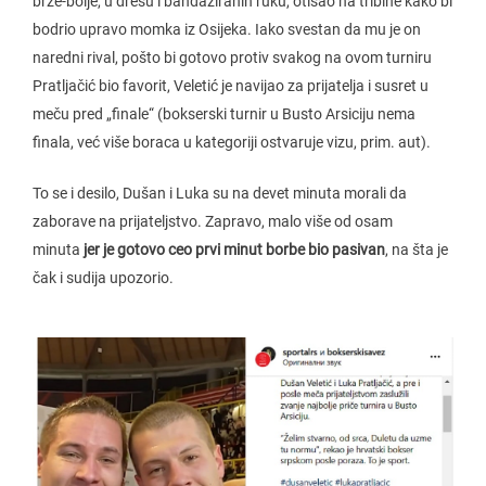
brže-bolje, u dresu i bandažiranih ruku, otišao na tribine kako bi
bodrio upravo momka iz Osijeka. Iako svestan da mu je on
naredni rival, pošto bi gotovo protiv svakog na ovom turniru
Pratljačić bio favorit, Veletić je navijao za prijatelja i susret u
meču pred „finale“ (bokserski turnir u Busto Arsiciju nema
finala, već više boraca u kategoriji ostvaruje vizu, prim. aut).
To se i desilo, Dušan i Luka su na devet minuta morali da
zaborave na prijateljstvo. Zapravo, malo više od osam
minuta
jer je gotovo ceo prvi minut borbe bio pasivan
, na šta je
čak i sudija upozorio.