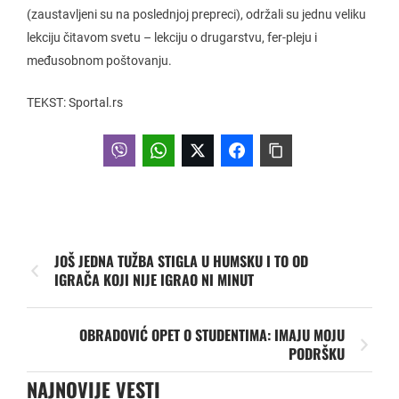
(zaustavljeni su na poslednjoj prepreci), održali su jednu veliku
lekciju čitavom svetu – lekciju o drugarstvu, fer-pleju i
međusobnom poštovanju.
TEKST: Sportal.rs
JOŠ JEDNA TUŽBA STIGLA U HUMSKU I TO OD
IGRAČA KOJI NIJE IGRAO NI MINUT
OBRADOVIĆ OPET O STUDENTIMA: IMAJU MOJU
PODRŠKU
NAJNOVIJE VESTI