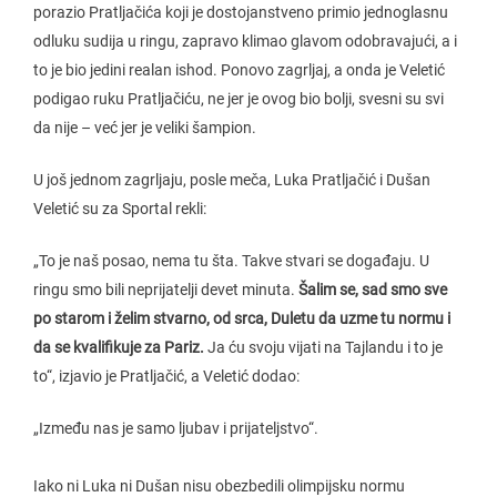
porazio Pratljačića koji je dostojanstveno primio jednoglasnu
odluku sudija u ringu, zapravo klimao glavom odobravajući, a i
to je bio jedini realan ishod. Ponovo zagrljaj, a onda je Veletić
podigao ruku Pratljačiću, ne jer je ovog bio bolji, svesni su svi
da nije – već jer je veliki šampion.
U još jednom zagrljaju, posle meča, Luka Pratljačić i Dušan
Veletić su za Sportal rekli:
„To je naš posao, nema tu šta. Takve stvari se događaju. U
ringu smo bili neprijatelji devet minuta.
Šalim se, sad smo sve
po starom i želim stvarno, od srca, Duletu da uzme tu normu i
da se kvalifikuje za Pariz.
Ja ću svoju vijati na Tajlandu i to je
to“, izjavio je Pratljačić, a Veletić dodao:
„Između nas je samo ljubav i prijateljstvo“.
Iako ni Luka ni Dušan nisu obezbedili olimpijsku normu