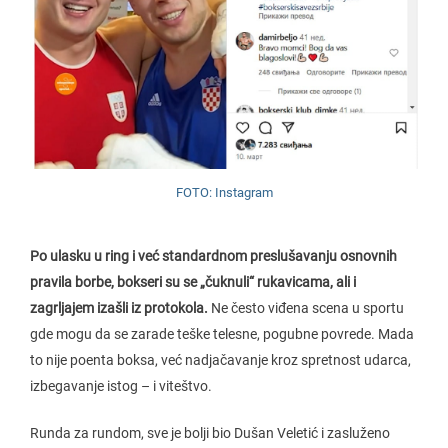
FOTO: Instagram
Po ulasku u ring i već standardnom preslušavanju osnovnih
pravila borbe, bokseri su se „čuknuli“ rukavicama, ali i
zagrljajem izašli iz protokola.
Ne često viđena scena u sportu
gde mogu da se zarade teške telesne, pogubne povrede. Mada
to nije poenta boksa, već nadjačavanje kroz spretnost udarca,
izbegavanje istog – i viteštvo.
Runda za rundom, sve je bolji bio Dušan Veletić i zasluženo