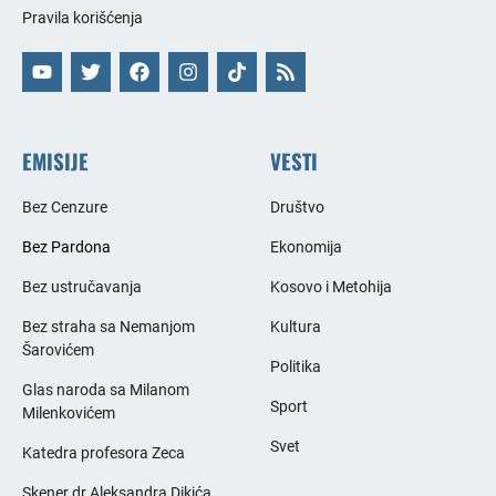
Pravila korišćenja
EMISIJE
VESTI
Bez Cenzure
Društvo
Bez Pardona
Ekonomija
Bez ustručavanja
Kosovo i Metohija
Bez straha sa Nemanjom
Kultura
Šarovićem
Politika
Glas naroda sa Milanom
Sport
Milenkovićem
Svet
Katedra profesora Zeca
Skener dr Aleksandra Dikića