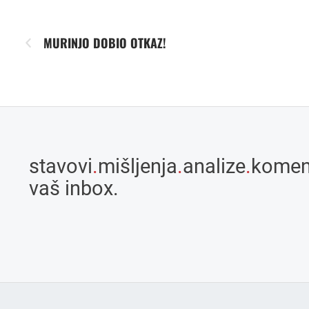
MURINJO DOBIO OTKAZ!
stavovi
.
mišljenja
.
analize
.
komen
vaš inbox.