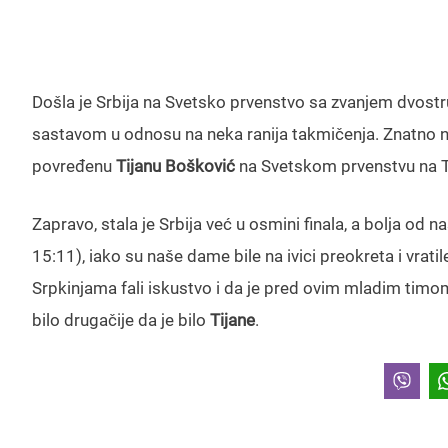
Došla je Srbija na Svetsko prvenstvo sa zvanjem dvostr
sastavom u odnosu na neka ranija takmičenja. Znatno n
povređenu
Tijanu
Bošković
na Svetskom prvenstvu na Ta
Zapravo, stala je Srbija već u osmini finala, a bolja od n
15:11), iako su naše dame bile na ivici preokreta i vrati
Srpkinjama fali iskustvo i da je pred ovim mladim timom
bilo drugačije da je bilo
Tijane
.