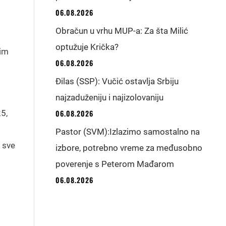
06.08.2026
Obračun u vrhu MUP-a: Za šta Milić
optužuje Krička?
nim
06.08.2026
Đilas (SSP): Vučić ostavlja Srbiju
najzaduženiju i najizolovaniju
25,
06.08.2026
Pastor (SVM):Izlazimo samostalno na
 sve
izbore, potrebno vreme za međusobno
poverenje s Peterom Mađarom
06.08.2026