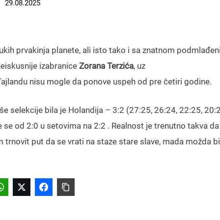
29.08.2025
ukih prvakinja planete, ali isto tako i sa znatnom podmlađe
eiskusnije izabranice
Zorana
Terzića
, uz
jlandu nisu mogle da ponove uspeh od pre četiri godine.
aše selekcije bila je Holandija – 3:2 (27:25, 26:24, 22:25, 20:
le se od 2:0 u setovima na 2:2 . Realnost je trenutno takva da
 trnovit put da se vrati na staze stare slave, mada možda bi