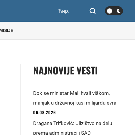
Ћир.
MISIJE
NAJNOVIJE VESTI
Dok se ministar Mali hvali viškom,
manjak u državnoj kasi milijardu evra
06.08.2026
Dragana Trifković: Ulizištvo na delu
prema administraciji SAD