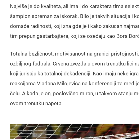
Najviše je do kvaliteta, ali ima i do karaktera tima sele
šampion spreman za iskorak. Bilo je takvih situacija i 
domaće radinosti, koji zna gde je i kako zakucan najmanj
tim prepun gastarbajtera, koji se osećaju kao Bora Đor
Totalna bezličnost, motivisanost na granici pristojnost
ozbiljnog fudbala. Crvena zvezda u ovom trenutku liči na
koji jurišaju ka totalnoj dekadenciji. Kao imaju neke igr
reakcijama Vladana Milojevića na konferenciji za medi
čelu. A kada je on, poslovično miran, u takvom stanju 
ovom trenutku napeta.