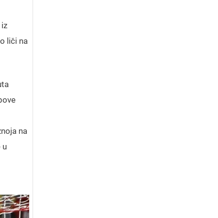
iz
 liči na
uta
ubove
znoja na
 u