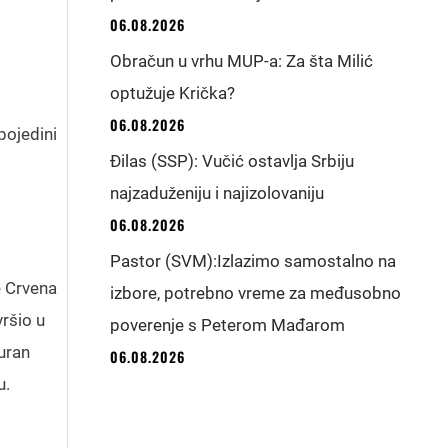
06.08.2026
Obračun u vrhu MUP-a: Za šta Milić
optužuje Krička?
06.08.2026
pojedini
Đilas (SSP): Vučić ostavlja Srbiju
najzaduženiju i najizolovaniju
06.08.2026
Pastor (SVM):Izlazimo samostalno na
e Crvena
izbore, potrebno vreme za međusobno
ršio u
poverenje s Peterom Mađarom
guran
06.08.2026
u.