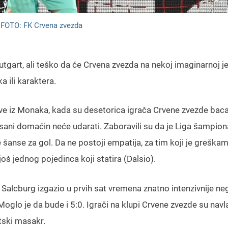
ć FOTO: FK Crvena zvezda
tutgart, ali teško da će Crvena zvezda na nekoj imaginarnoj j
 ili karaktera.
ove iz Monaka, kada su desetorica igrača Crvene zvezde baca
sani domaćin neće udarati. Zaboravili su da je Liga šampio
e šanse za gol. Da ne postoji empatija, za tim koji je greška
oš jednog pojedinca koji statira (Dalsio).
alcburg izgazio u prvih sat vremena znatno intenzivnije ne
o je da bude i 5:0. Igrači na klupi Crvene zvezde su navla
rtski masakr.