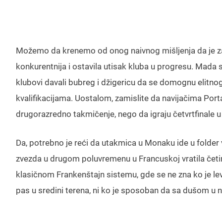
Možemo da krenemo od onog naivnog mišljenja da je za C
konkurentnija i ostavila utisak kluba u progresu. Mada s
klubovi davali bubreg i džigericu da se domognu elitno
kvalifikacijama. Uostalom, zamislite da navijačima Port
drugorazredno takmičenje, nego da igraju četvrtfinale 
Da, potrebno je reći da utakmica u Monaku ide u folder 
zvezda u drugom poluvremenu u Francuskoj vratila četi
klasičnom Frankenštajn sistemu, gde se ne zna ko je lev
pas u sredini terena, ni ko je sposoban da sa dušom u