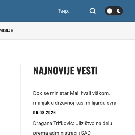
Ћир.
MISIJE
NAJNOVIJE VESTI
Dok se ministar Mali hvali viškom,
manjak u državnoj kasi milijardu evra
06.08.2026
Dragana Trifković: Ulizištvo na delu
prema administraciji SAD