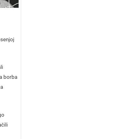
esenjoj
li
na borba
ma
go
čili