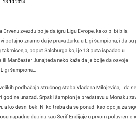
23.10.2024
rvenu zvezdu bolje da igru Ligu Evrope, kako bi bi bila
vi potajno znamo da je prava žurka u Ligi šampiona, i da su 
g takmičenja, poput Salcburga koji je 13 puta ispadao u
a ili Mančester Junajteda neko kaže da je bolje da osvoje
u Ligi šampiona…
velikih podbačaja stručnog štaba Vladana Milojevića, i da s
ri godine unazad. Srpski šampion je predstavu u Monaku zav
i, a ko desni bek. Ni ko treba da se ponudi kao opcija za si
 nosu napadne dubinu kao Šerif Endijaje u prvom poluvremen