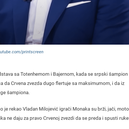
utube.com/printscreen
edstava sa Totenhemom i Bajernom, kada se srpski šampion 
toga da Crvena zvezda dugo flertuje sa maksimumom, i da iz
Lige šampiona.
o je rekao Vladan Milojević igrači Monaka su brži, jači, moto
ika ne daju za pravo Crvenoj zvezdi da se preda i spusti ruke