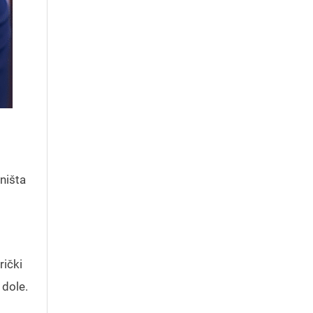
ništa
rički
 dole.