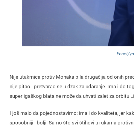
Fonet/yo
Nije utakmica protiv Monaka bila drugačija od onih pr
nije pitao i pretvarao se u džak za udaranje. Ima i do 
superligaškog blata ne može da uhvati zalet za orbitu 
I još malo da pojednostavimo: ima i do kvaliteta, jer kak
sposobniji i bolji. Samo što svi štihovi u rukama protivn