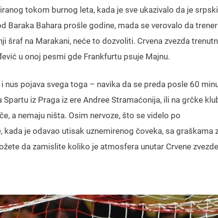
ktiranog tokom burnog leta, kada je sve ukazivalo da je srpski
kod Baraka Bahara prošle godine, mada se verovalo da trener 
i šraf na Marakani, neće to dozvoliti. Crvena zvezda trenutno
đević u onoj pesmi gde Frankfurtu psuje Majnu.
i, i nus pojava svega toga – navika da se preda posle 60 min
 Spartu iz Praga iz ere Andree Stramaćonija, ili na grčke kl
ače, a nemaju ništa. Osim nervoze, što se videlo po
je, kada je odavao utisak uznemirenog čoveka, sa graškama 
možete da zamislite koliko je atmosfera unutar Crvene zvezde