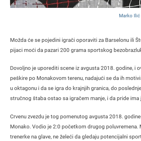
Marko Ili
Možda će se pojedini igrači oporaviti za Barselonu ili Š
pijaci moći da pazari 200 grama sportskog bezobrazluka
Dovoljno je uporediti scene iz avgusta 2018. godine, i 
peškire po Monakovom terenu, nadajući se da ih motivi
u oktagonu i da se igra do krajnjih granica, do poslednj
stručnog štaba ostao sa igračem manje, i da pride ima j
Crvenu zvezdu je tog pomenutog avgusta 2018. godine S
Monako. Vodio je 2:0 početkom drugog poluvremena. Mogl
trenerke na glave, ne želeći da gledaju potencijalni spo