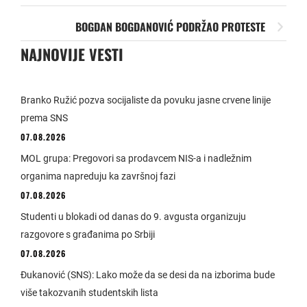
BOGDAN BOGDANOVIĆ PODRŽAO PROTESTE
NAJNOVIJE VESTI
Branko Ružić pozva socijaliste da povuku jasne crvene linije
prema SNS
07.08.2026
MOL grupa: Pregovori sa prodavcem NIS-a i nadležnim
organima napreduju ka završnoj fazi
07.08.2026
Studenti u blokadi od danas do 9. avgusta organizuju
razgovore s građanima po Srbiji
07.08.2026
Đukanović (SNS): Lako može da se desi da na izborima bude
više takozvanih studentskih lista