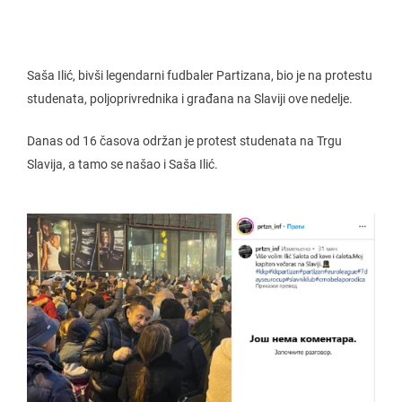
Saša Ilić, bivši legendarni fudbaler Partizana, bio je na protestu
studenata, poljoprivrednika i građana na Slaviji ove nedelje.
Danas od 16 časova održan je protest studenata na Trgu
Slavija, a tamo se našao i Saša Ilić.