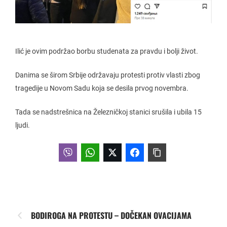
Ilić je ovim podržao borbu studenata za pravdu i bolji život.
Danima se širom Srbije održavaju protesti protiv vlasti zbog
tragedije u Novom Sadu koja se desila prvog novembra.
Tada se nadstrešnica na Železničkoj stanici srušila i ubila 15
ljudi.
BODIROGA NA PROTESTU – DOČEKAN OVACIJAMA