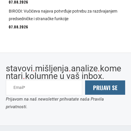
07.08.2026
BIRODI: Vučićeva najava potvrđuje potrebu za razdvajanjem
predsedničke i stranačke funkcije
07.08.2026
stavovi
.
mišljenja
.
analize
.
kome
ntari
.
kolumne u vaš inbox.
PRIJAVI SE
Prijavom na naš newsletter prihvatate naša Pravila
privatnosti.