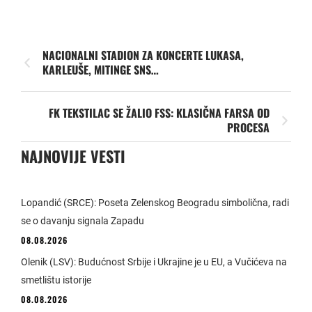
NACIONALNI STADION ZA KONCERTE LUKASA,
KARLEUŠE, MITINGE SNS…
FK TEKSTILAC SE ŽALIO FSS: KLASIČNA FARSA OD
PROCESA
NAJNOVIJE VESTI
Lopandić (SRCE): Poseta Zelenskog Beogradu simbolična, radi
se o davanju signala Zapadu
08.08.2026
Olenik (LSV): Budućnost Srbije i Ukrajine je u EU, a Vučićeva na
smetlištu istorije
08.08.2026