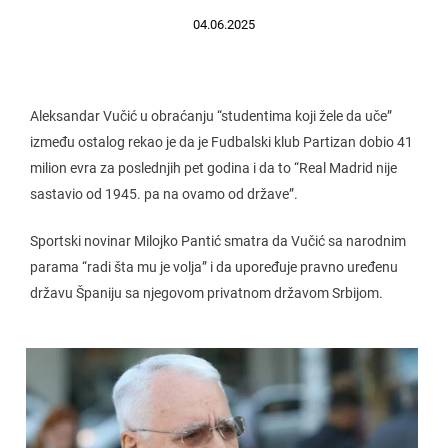
04.06.2025
Aleksandar Vučić u obraćanju “studentima koji žele da uče”
između ostalog rekao je da je Fudbalski klub Partizan dobio 41
milion evra za poslednjih pet godina i da to “Real Madrid nije
sastavio od 1945. pa na ovamo od države”.
Sportski novinar Milojko Pantić smatra da Vučić sa narodnim
parama “radi šta mu je volja” i da upoređuje pravno uređenu
državu Španiju sa njegovom privatnom državom Srbijom.