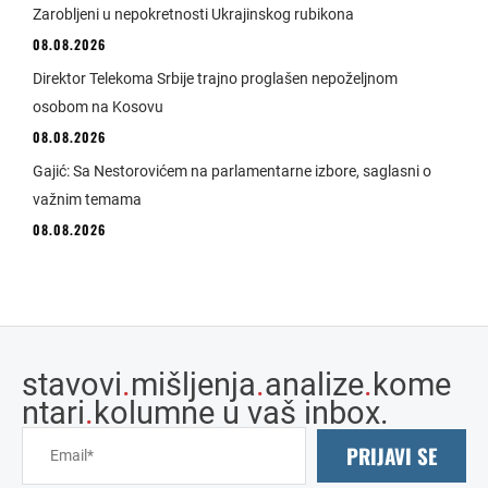
Zarobljeni u nepokretnosti Ukrajinskog rubikona
08.08.2026
Direktor Telekoma Srbije trajno proglašen nepoželjnom
osobom na Kosovu
08.08.2026
Gajić: Sa Nestorovićem na parlamentarne izbore, saglasni o
važnim temama
08.08.2026
stavovi
.
mišljenja
.
analize
.
kome
ntari
.
kolumne u vaš inbox.
PRIJAVI SE