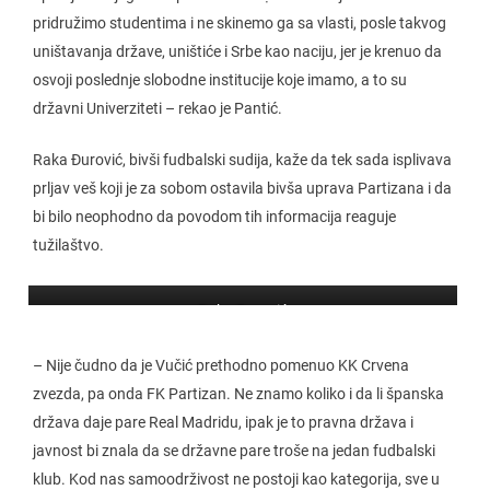
pridružimo studentima i ne skinemo ga sa vlasti, posle takvog
uništavanja države, uništiće i Srbe kao naciju, jer je krenuo da
osvoji poslednje slobodne institucije koje imamo, a to su
državni Univerziteti – rekao je Pantić.
Raka Đurović, bivši fudbalski sudija, kaže da tek sada isplivava
prljav veš koji je za sobom ostavila bivša uprava Partizana i da
bi bilo neophodno da povodom tih informacija reaguje
tužilaštvo.
Raka Đurović
– Nije čudno da je Vučić prethodno pomenuo KK Crvena
zvezda, pa onda FK Partizan. Ne znamo koliko i da li španska
država daje pare Real Madridu, ipak je to pravna država i
javnost bi znala da se državne pare troše na jedan fudbalski
klub. Kod nas samoodrživost ne postoji kao kategorija, sve u