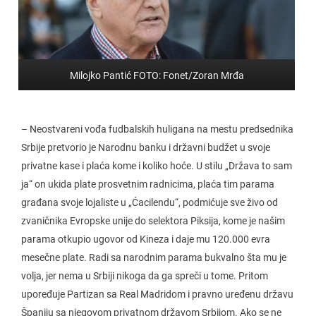
Milojko Pantić FOTO: Fonet/Zoran Mrđa
– Neostvareni vođa fudbalskih huligana na mestu predsednika
Srbije pretvorio je Narodnu banku i državni budžet u svoje
privatne kase i plaća kome i koliko hoće. U stilu „Država to sam
ja“ on ukida plate prosvetnim radnicima, plaća tim parama
građana svoje lojaliste u „Ćacilendu“, podmićuje sve živo od
zvaničnika Evropske unije do selektora Piksija, kome je našim
parama otkupio ugovor od Kineza i daje mu 120.000 evra
mesečne plate. Radi sa narodnim parama bukvalno šta mu je
volja, jer nema u Srbiji nikoga da ga spreči u tome. Pritom
upoređuje Partizan sa Real Madridom i pravno uređenu državu
Španiju sa njegovom privatnom drẓ̌avom Srbijom. Ako se ne