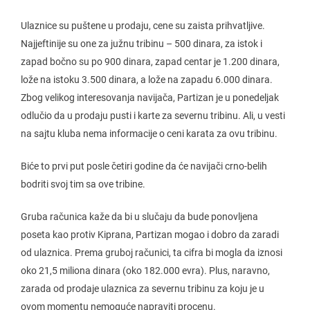
Ulaznice su puštene u prodaju, cene su zaista prihvatljive.
Najjeftinije su one za južnu tribinu – 500 dinara, za istok i
zapad bočno su po 900 dinara, zapad centar je 1.200 dinara,
lože na istoku 3.500 dinara, a lože na zapadu 6.000 dinara.
Zbog velikog interesovanja navijača, Partizan je u ponedeljak
odlučio da u prodaju pusti i karte za severnu tribinu. Ali, u vesti
na sajtu kluba nema informacije o ceni karata za ovu tribinu.
Biće to prvi put posle četiri godine da će navijači crno-belih
bodriti svoj tim sa ove tribine.
Gruba računica kaže da bi u slučaju da bude ponovljena
poseta kao protiv Kiprana, Partizan mogao i dobro da zaradi
od ulaznica. Prema gruboj računici, ta cifra bi mogla da iznosi
oko 21,5 miliona dinara (oko 182.000 evra). Plus, naravno,
zarada od prodaje ulaznica za severnu tribinu za koju je u
ovom momentu nemoguće napraviti procenu.