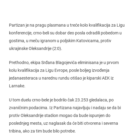
Partizan je na pragu plasmana u treće kolo kvalifikacija za Ligu
konferencije, crno-beli su dobar deo posla odradili pobedom u
gostima, u meču igranom u poljskim Katovicama, protiv
ukrajinske Oleksandrije (2:0).
Prethodno, ekipa Srđana Blagojevića eliminisana je u prvom
kolu kvalifikacija za Ligu Evrope, posle boljeg izvođenja
jedanaesteraca u narednu rundu otišao je kiparski AEK iz
Larnake.
U tom duelu crno-bele je bodrilo čak 23.253 gledalaca, po
zvaničnim podacima. Iz Partizana najavljuju i nadaju se da bi
protiv Oleksandrije stadion mogao da bude ispunjen do
poslednjeg mesta, uz naglasak da će biti otvorena i severna
tribina, ako za tim bude bilo potrebe.