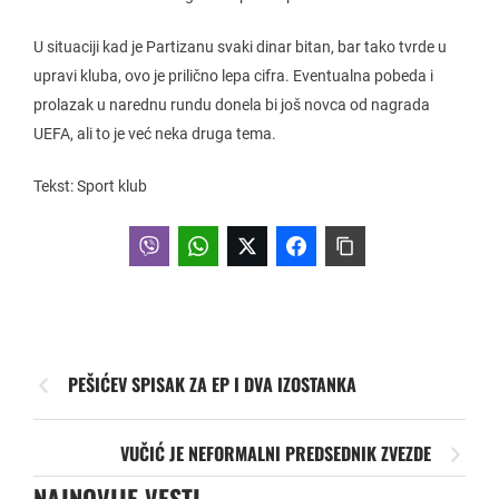
U situaciji kad je Partizanu svaki dinar bitan, bar tako tvrde u
upravi kluba, ovo je prilično lepa cifra. Eventualna pobeda i
prolazak u narednu rundu donela bi još novca od nagrada
UEFA, ali to je već neka druga tema.
Tekst: Sport klub
PEŠIĆEV SPISAK ZA EP I DVA IZOSTANKA
VUČIĆ JE NEFORMALNI PREDSEDNIK ZVEZDE
NAJNOVIJE VESTI