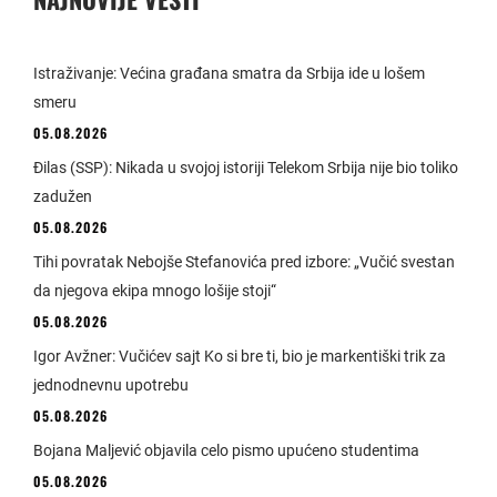
Istraživanje: Većina građana smatra da Srbija ide u lošem
smeru
05.08.2026
Đilas (SSP): Nikada u svojoj istoriji Telekom Srbija nije bio toliko
zadužen
05.08.2026
Tihi povratak Nebojše Stefanovića pred izbore: „Vučić svestan
da njegova ekipa mnogo lošije stoji“
05.08.2026
Igor Avžner: Vučićev sajt Ko si bre ti, bio je markentiški trik za
jednodnevnu upotrebu
05.08.2026
Bojana Maljević objavila celo pismo upućeno studentima
05.08.2026