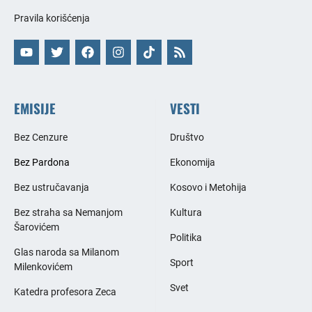
Pravila korišćenja
EMISIJE
VESTI
Bez Cenzure
Društvo
Bez Pardona
Ekonomija
Bez ustručavanja
Kosovo i Metohija
Bez straha sa Nemanjom
Kultura
Šarovićem
Politika
Glas naroda sa Milanom
Sport
Milenkovićem
Svet
Katedra profesora Zeca