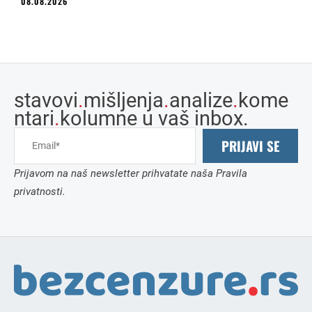
08.08.2026
stavovi
.
mišljenja
.
analize
.
kome
ntari
.
kolumne u vaš inbox.
PRIJAVI SE
Prijavom na naš newsletter prihvatate naša Pravila
privatnosti.