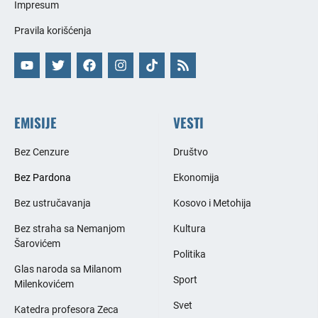
Impresum
Pravila korišćenja
EMISIJE
VESTI
Bez Cenzure
Društvo
Bez Pardona
Ekonomija
Bez ustručavanja
Kosovo i Metohija
Bez straha sa Nemanjom
Kultura
Šarovićem
Politika
Glas naroda sa Milanom
Sport
Milenkovićem
Svet
Katedra profesora Zeca