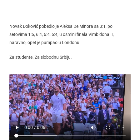
Novak Đoković pobedio je Aleksa De Minora sa 3:1, po
setovima 1:6, 6:4, 6:4, 6:4, u osmini finala Vimbldona. I,
naravno, opet je pumpao u Londonu.
Za studente. Za slobodnu Srbiju.