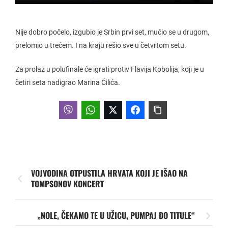
Nije dobro počelo, izgubio je Srbin prvi set, mučio se u drugom,
prelomio u trećem. I na kraju rešio sve u četvrtom setu.
Za prolaz u polufinale će igrati protiv Flavija Kobolija, koji je u
četiri seta nadigrao Marina Čilića.
VOJVODINA OTPUSTILA HRVATA KOJI JE IŠAO NA
TOMPSONOV KONCERT
„NOLE, ČEKAMO TE U UŽICU, PUMPAJ DO TITULE“