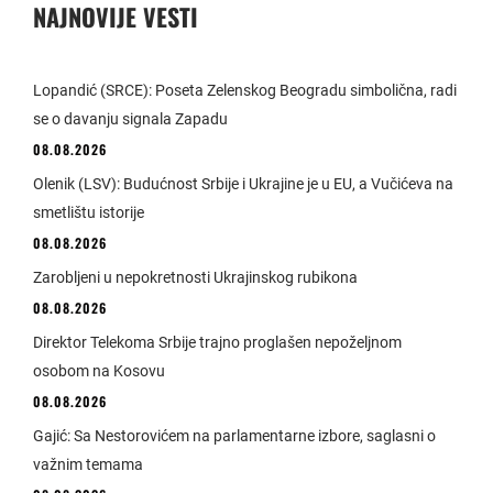
NAJNOVIJE VESTI
Lopandić (SRCE): Poseta Zelenskog Beogradu simbolična, radi
se o davanju signala Zapadu
08.08.2026
Olenik (LSV): Budućnost Srbije i Ukrajine je u EU, a Vučićeva na
smetlištu istorije
08.08.2026
Zarobljeni u nepokretnosti Ukrajinskog rubikona
08.08.2026
Direktor Telekoma Srbije trajno proglašen nepoželjnom
osobom na Kosovu
08.08.2026
Gajić: Sa Nestorovićem na parlamentarne izbore, saglasni o
važnim temama