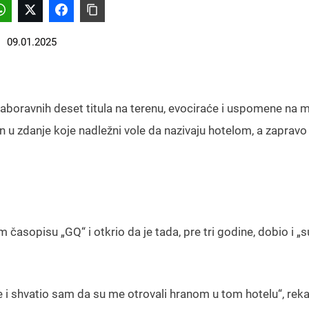
09.01.2025
zaboravnih deset titula na terenu, evociraće i uspomene na 
n u zdanje koje nadležni vole da nazivaju hotelom, a zapravo
časopisu „GQ“ i otkrio da je tada, pre tri godine, dobio i „s
 shvatio sam da su me otrovali hranom u tom hotelu“, reka