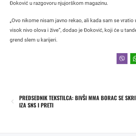
Đoković u razgovoru njujorškom magazinu.
„Ovo nikome nisam javno rekao, ali kada sam se vratio u
visok nivo olova i žive“, dodao je Đoković, koji će u ta
grend slem u karijeri.
PREDSEDNIK TEKSTILCA: BIVŠI MMA BORAC SE SKRI
IZA SNS I PRETI