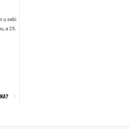
m u sebi
u, a 25.
ANA?