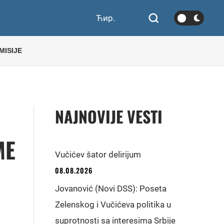
Ћир.
MISIJE
NAJNOVIJE VESTI
ME
Vučićev šator delirijum
08.08.2026
Jovanović (Novi DSS): Poseta
Zelenskog i Vučićeva politika u
suprotnosti sa interesima Srbije