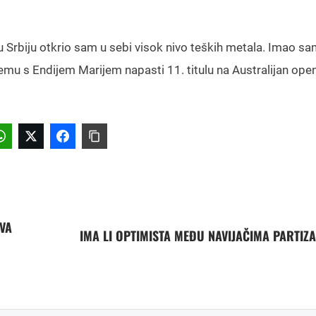
 Srbiju otkrio sam u sebi visok nivo teških metala. Imao sa
ndemu s Endijem Marijem napasti 11. titulu na Australijan open
VA
IMA LI OPTIMISTA MEĐU NAVIJAČIMA PARTIZ