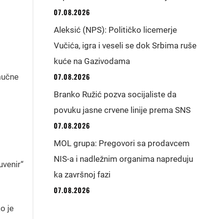
07.08.2026
Aleksić (NPS): Političko licemerje
Vučića, igra i veseli se dok Srbima ruše
kuće na Gazivodama
07.08.2026
mučne
Branko Ružić pozva socijaliste da
povuku jasne crvene linije prema SNS
07.08.2026
MOL grupa: Pregovori sa prodavcem
NIS-a i nadležnim organima napreduju
uvenir“
ka završnoj fazi
07.08.2026
o je