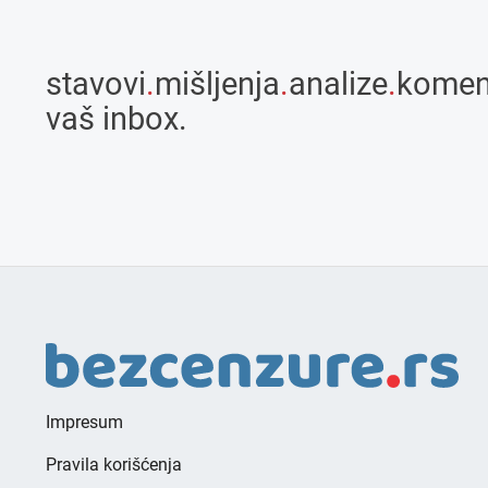
stavovi
.
mišljenja
.
analize
.
komen
vaš inbox.
Impresum
Pravila korišćenja