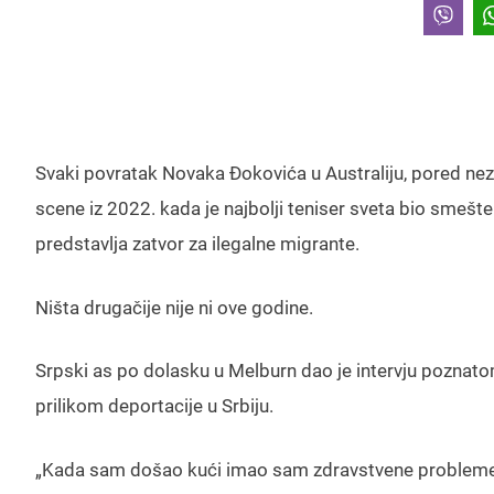
Svaki povratak Novaka Đokovića u Australiju, pored ne
scene iz 2022. kada je najbolji teniser sveta bio smešte
predstavlja zatvor za ilegalne migrante.
Ništa drugačije nije ni ove godine.
Srpski as po dolasku u Melburn dao je intervju poznatom 
prilikom deportacije u Srbiju.
„Kada sam došao kući imao sam zdravstvene probleme i