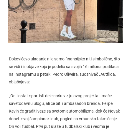
Đokovićevo ulaganje nije samo finansijsko niti simbolično, što
se vidi i iz objave koju je podelio sa svojih 16 miliona pratilaca
na Instagramu u petak. Pedro Oliveira, suosnivač „Autfilda,
objašnjava:
„On i ostali sportisti dele našu viziju ovog projekta. Imaće
savetodavnu ulogu, ali će biti i ambasadori brenda. Felipe i
Kevin će graditi veze sa svetom automobilizma, dok će Novak
doneti svoj šampionski duh, pogled na vrhunsko takmičenje.
On voli fudbal. Prvi put ulaže u fudbalski klub i veoma je