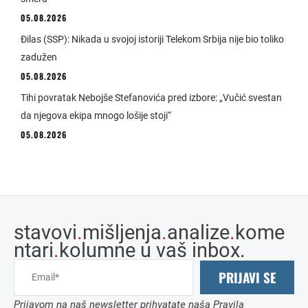
05.08.2026
Đilas (SSP): Nikada u svojoj istoriji Telekom Srbija nije bio toliko
zadužen
05.08.2026
Tihi povratak Nebojše Stefanovića pred izbore: „Vučić svestan
da njegova ekipa mnogo lošije stoji“
05.08.2026
stavovi
.
mišljenja
.
analize
.
kome
ntari
.
kolumne u vaš inbox.
PRIJAVI SE
Prijavom na naš newsletter prihvatate naša Pravila