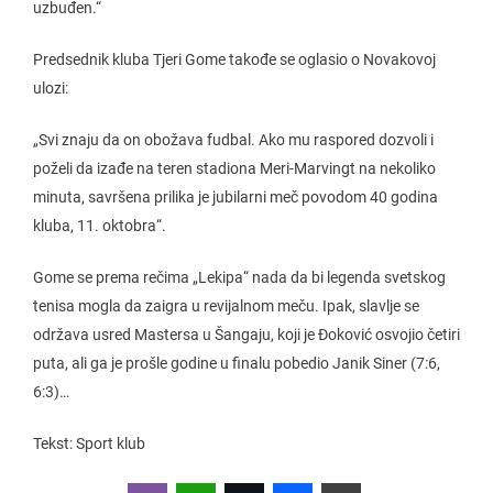
uzbuđen.“
Predsednik kluba Tjeri Gome takođe se oglasio o Novakovoj
ulozi:
„Svi znaju da on obožava fudbal. Ako mu raspored dozvoli i
poželi da izađe na teren stadiona Meri-Marvingt na nekoliko
minuta, savršena prilika je jubilarni meč povodom 40 godina
kluba, 11. oktobra“.
Gome se prema rečima „Lekipa“ nada da bi legenda svetskog
tenisa mogla da zaigra u revijalnom meču. Ipak, slavlje se
održava usred Mastersa u Šangaju, koji je Đoković osvojio četiri
puta, ali ga je prošle godine u finalu pobedio Janik Siner (7:6,
6:3)…
Tekst: Sport klub