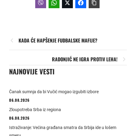
KADA ĆE HAPŠENJE FUDBALSKE MAFIJE?
RADONJIĆ NE IGRA PROTIV LEHA!
NAJNOVIJE VESTI
Čanak sumnja da bi Vučić mogao izgubiti izbore
06.08.2026
Zloupotreba Srba iz regiona
06.08.2026
Istraživanje: Većina građana smatra da Srbija ide u lošem
smeru