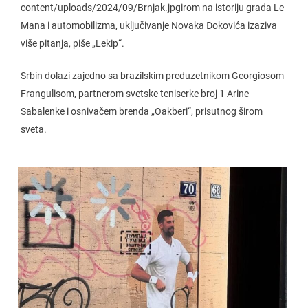
content/uploads/2024/09/Brnjak.jpgirom na istoriju grada Le
Mana i automobilizma, uključivanje Novaka Đokovića izaziva
više pitanja, piše „Lekip“.
Srbin dolazi zajedno sa brazilskim preduzetnikom Georgiosom
Frangulisom, partnerom svetske teniserke broj 1 Arine
Sabalenke i osnivačem brenda „Oakberi“, prisutnog širom
sveta.