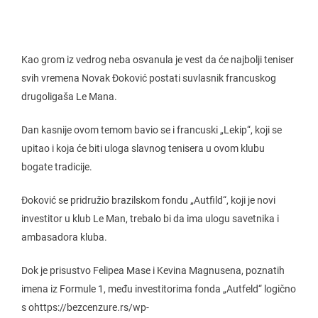
Kao grom iz vedrog neba osvanula je vest da će najbolji teniser
svih vremena Novak Đoković postati suvlasnik francuskog
drugoligaša Le Mana.
Dan kasnije ovom temom bavio se i francuski „Lekip“, koji se
upitao i koja će biti uloga slavnog tenisera u ovom klubu
bogate tradicije.
Đoković se pridružio brazilskom fondu „Autfild“, koji je novi
investitor u klub Le Man, trebalo bi da ima ulogu savetnika i
ambasadora kluba.
Dok je prisustvo Felipea Mase i Kevina Magnusena, poznatih
imena iz Formule 1, među investitorima fonda „Autfeld“ logično
s ohttps://bezcenzure.rs/wp-