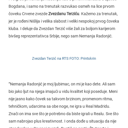
Bogdana, i samo na trenutak razvukao osmeh na lice prvom
čoveku Crvene zvezde
Zvezdanu Terziću
. Kažemo za trenutak,
jer je rođeni Nišlija i velika slabost i veliki nespokoj prvog čoveka
kluba. I deluje da Zvezdan Terzić više žali za boljom karijerom
bivšeg reprezentativca Srbije, nego sam Nemanja Radonjić.
Zvezdan Terzić na RTS FOTO: Printskrin
”Nemanja Radonjić je moj ljubimac, on mi je kao dete. Ali sam
bio jako ljut na njega imajući u vidu kvalitet koji poseduje. Meni
nije jasno kako čovek sa takvom brzinom, promenom ritma,
tehničkom, udarcima sa obe noge, ne igra u Real Madridu.
Znači on ima sve što je potrebno da biste igrali u Realu. Sve što
sam nabrojao plus kreativnost. I onda dođe u situaciju da nije