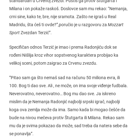
standardan u Crvenoj zvezdi. Pustiš ga protiv Štutgarta i
Milana i on pokaže raskoš. Doslovce sam mu rekao: “Nemanja,
crni sine, kako te, bre, nije sramota. Zašto ne igraš u Real
Madridu, šta ćeš ti ovde?”,poručio je u razgovoru za
Mozzart
Sport
Zvezdan Terzić”.
Specifičan odnos Terzić je imao i prema Radonjiću dok se
rođeni Nišlija kroz vihor sopstvenog karaktera probijao ka
velikoj sceni, potom zaigrao za Crvenu zvezdu.
”Pitao sam ga što nemaš sad na računu 50 miliona evra, ili
100. Bog ti dao sve. Ali , ne može, on ima svoje viđenje fudbala.
Neverovatno, neverovatno… Bog mu dao sve. Ja iskreno
mislim da je Nemanja Radonjić najbolji srpski igrač, najbolji
koga ova zemlja može da ima. Samo kada bi mogao češće da
bude na nivou mečeva protiv Štutgarta ili Milana. Rekao sam
mu da je svima pokazao da može, sad treba da natera sebe da
se ponavlja”.