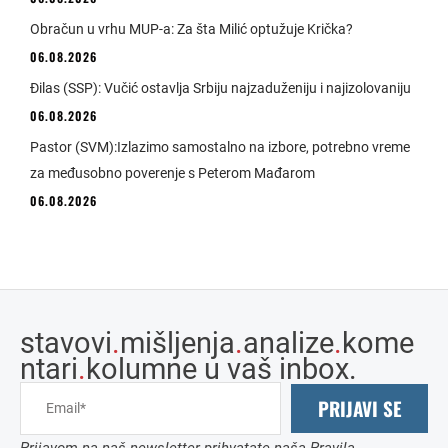
Obračun u vrhu MUP-a: Za šta Milić optužuje Krička?
06.08.2026
Đilas (SSP): Vučić ostavlja Srbiju najzaduženiju i najizolovaniju
06.08.2026
Pastor (SVM):Izlazimo samostalno na izbore, potrebno vreme
za međusobno poverenje s Peterom Mađarom
06.08.2026
stavovi
.
mišljenja
.
analize
.
kome
ntari
.
kolumne u vaš inbox.
PRIJAVI SE