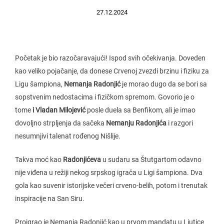
27.12.2024
Početak je bio razočaravajući! Ispod svih očekivanja. Doveden
kao veliko pojačanje, da donese Crvenoj zvezdi brzinu i fiziku za
Ligu šampiona,
Nemanja Radonjić
je morao dugo da se bori sa
sopstvenim nedostacima i fizičkom spremom. Govorio je o
tome
i Vladan Milojević
posle duela sa Benfikom, ali je imao
dovoljno strpljenja da sačeka
Nemanju Radonjića
i razgori
nesumnjivi talenat rođenog Nišlije.
Takva moć kao
Radonjićeva
u sudaru sa Štutgartom odavno
nije viđena u režiji nekog srpskog igrača u Ligi šampiona. Dva
gola kao suvenir istorijske večeri crveno-belih, potom i trenutak
inspiracije na San Siru.
Proigrao je Nemanja Radonjić kao u prvom mandatu u Ljutice