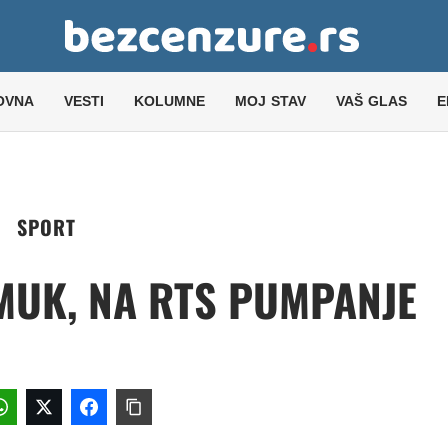
OVNA
VESTI
KOLUMNE
MOJ STAV
VAŠ GLAS
E
SPORT
MUK, NA RTS PUMPANJE