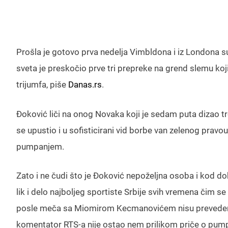
Prošla je gotovo prva nedelja Vimbldona i iz Londona su
sveta je preskočio prve tri prepreke na grend slemu koji 
trijumfa, piše
Danas.rs
.
Đoković liči na onog Novaka koji je sedam puta dizao tr
se upustio i u sofisticirani vid borbe van zelenog pra
pumpanjem.
Zato i ne čudi što je Đoković nepoželjna osoba i kod do
lik i delo najboljeg sportiste Srbije svih vremena čim s
posle meča sa Miomirom Kecmanovićem nisu prevedene 
komentator RTS-a nije ostao nem prilikom priče o pum