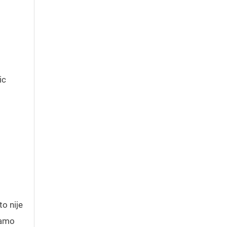
ic
to nije
samo