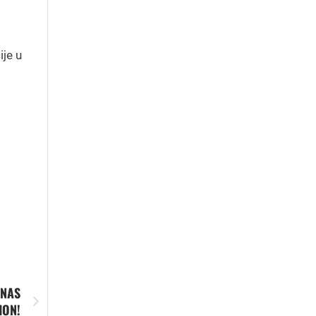
ije u
 NAS
ION!