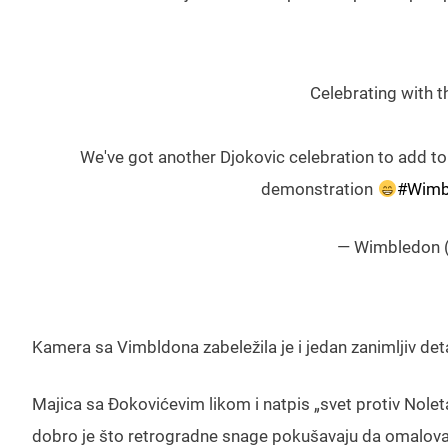
Celebrating with t
We've got another Djokovic celebration to add to 
demonstration
#Wimb
— Wimbledon
Kamera sa Vimbldona zabeležila je i jedan zanimljiv det
Majica sa Đokovićevim likom i natpis „svet protiv Nolet
dobro je što retrogradne snage pokušavaju da omalovaže