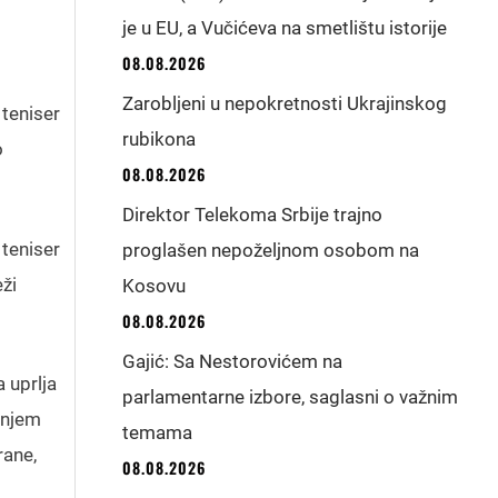
je u EU, a Vučićeva na smetlištu istorije
08.08.2026
Zarobljeni u nepokretnosti Ukrajinskog
 teniser
rubikona
o
08.08.2026
Direktor Telekoma Srbije trajno
 teniser
proglašen nepoželjnom osobom na
ži
Kosovu
08.08.2026
Gajić: Sa Nestorovićem na
 uprlja
parlamentarne izbore, saglasni o važnim
panjem
temama
rane,
08.08.2026