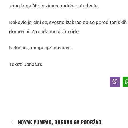
zbog toga što je zimus podržao studente.
Đoković je, čini se, svesno izabrao da se pored teniski
domovini. Za sada mu dobro ide.
Neka se „pumpanje“ nastavi…
Tekst: Danas.rs
NOVAK PUMPAO, BOGDAN GA PODRŽAO