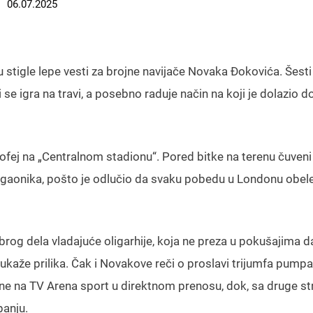
06.07.2025
 stigle lepe vesti za brojne navijače Novaka Đokovića. Šesti
se igra na travi, a posebno raduje način na koji je dolazio d
ofej na „Centralnom stadionu“. Pored bitke na terenu čuveni
vougaonika, pošto je odlučio da svaku pobedu u Londonu obele
brog dela vladajuće oligarhije, koja ne preza u pokušajima da
e ukaže prilika. Čak i Novakove reči o proslavi trijumfa pum
na TV Arena sport u direktnom prenosu, dok, sa druge st
panju.