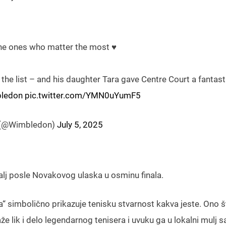
he ones who matter the most ♥️
the list – and his daughter Tara gave Centre Court a fantast
ledon
pic.twitter.com/YMN0uYumF5
 (@Wimbledon)
July 5, 2025
alj posle Novakovog ulaska u osminu finala.
a“ simbolično prikazuje tenisku stvarnost kakva jeste. Ono š
 lik i delo legendarnog tenisera i uvuku ga u lokalni mulj 