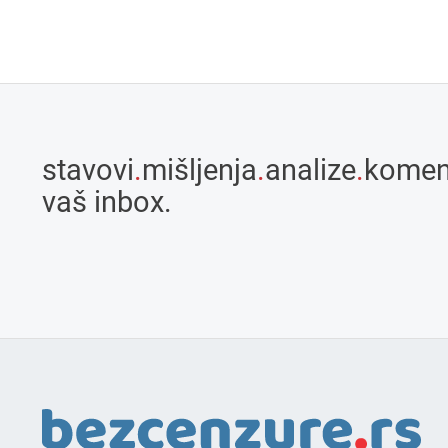
stavovi
.
mišljenja
.
analize
.
komen
vaš inbox.