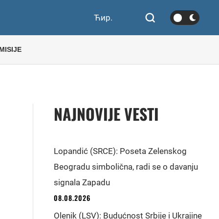
Ћир.
MISIJE
NAJNOVIJE VESTI
Lopandić (SRCE): Poseta Zelenskog
Beogradu simbolična, radi se o davanju
signala Zapadu
08.08.2026
Olenik (LSV): Budućnost Srbije i Ukrajine