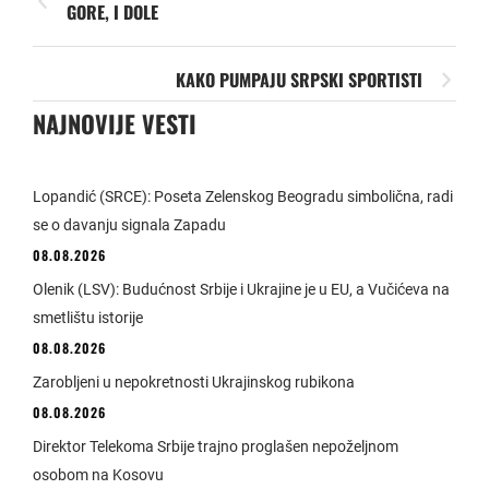
GORE, I DOLE
KAKO PUMPAJU SRPSKI SPORTISTI
NAJNOVIJE VESTI
Lopandić (SRCE): Poseta Zelenskog Beogradu simbolična, radi
se o davanju signala Zapadu
08.08.2026
Olenik (LSV): Budućnost Srbije i Ukrajine je u EU, a Vučićeva na
smetlištu istorije
08.08.2026
Zarobljeni u nepokretnosti Ukrajinskog rubikona
08.08.2026
Direktor Telekoma Srbije trajno proglašen nepoželjnom
osobom na Kosovu