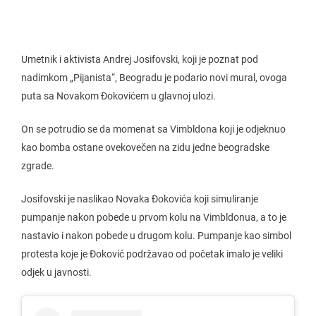
Umetnik i aktivista Andrej Josifovski, koji je poznat pod
nadimkom „Pijanista“, Beogradu je podario novi mural, ovoga
puta sa Novakom Đokovićem u glavnoj ulozi.
On se potrudio se da momenat sa Vimbldona koji je odjeknuo
kao bomba ostane ovekovečen na zidu jedne beogradske
zgrade.
Josifovski je naslikao Novaka Đokovića koji simuliranje
pumpanje nakon pobede u prvom kolu na Vimbldonua, a to je
nastavio i nakon pobede u drugom kolu. Pumpanje kao simbol
protesta koje je Đoković podržavao od početak imalo je veliki
odjek u javnosti.