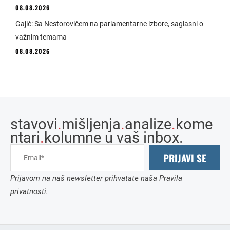
08.08.2026
Gajić: Sa Nestorovićem na parlamentarne izbore, saglasni o
važnim temama
08.08.2026
stavovi
.
mišljenja
.
analize
.
kome
ntari
.
kolumne u vaš inbox.
PRIJAVI SE
Prijavom na naš newsletter prihvatate naša Pravila
privatnosti.