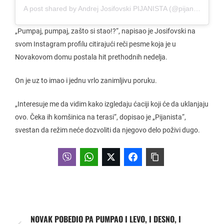
A post shared by Andrej Josifovski PIJANISTA (@pijanistq)
„Pumpaj, pumpaj, zašto si stao!?“, napisao je Josifovski na
svom Instagram profilu citirajući reči pesme koja je u
Novakovom domu postala hit prethodnih nedelja.
On je uz to imao i jednu vrlo zanimljivu poruku.
„Interesuje me da vidim kako izgledaju ćaciji koji će da uklanjaju
ovo. Čeka ih komšinica na terasi“, dopisao je „Pijanista“,
svestan da režim neće dozvoliti da njegovo delo poživi dugo.
NOVAK POBEDIO PA PUMPAO I LEVO, I DESNO, I