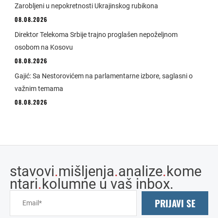
Zarobljeni u nepokretnosti Ukrajinskog rubikona
08.08.2026
Direktor Telekoma Srbije trajno proglašen nepoželjnom
osobom na Kosovu
08.08.2026
Gajić: Sa Nestorovićem na parlamentarne izbore, saglasni o
važnim temama
08.08.2026
stavovi
.
mišljenja
.
analize
.
kome
ntari
.
kolumne u vaš inbox.
PRIJAVI SE