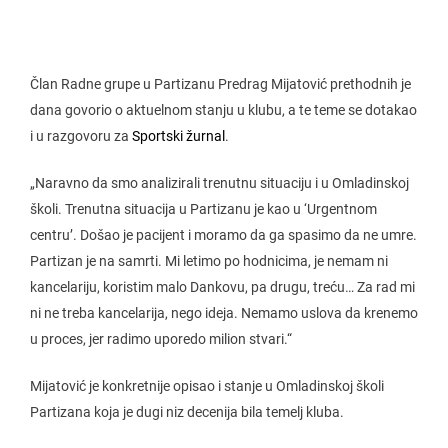
Član Radne grupe u Partizanu Predrag Mijatović prethodnih je
dana govorio o aktuelnom stanju u klubu, a te teme se dotakao
i u razgovoru za
Sportski žurnal
.
„Naravno da smo analizirali trenutnu situaciju i u Omladinskoj
školi. Trenutna situacija u Partizanu je kao u ‘Urgentnom
centru’. Došao je pacijent i moramo da ga spasimo da ne umre.
Partizan je na samrti. Mi letimo po hodnicima, je nemam ni
kancelariju, koristim malo Dankovu, pa drugu, treću… Za rad mi
ni ne treba kancelarija, nego ideja. Nemamo uslova da krenemo
u proces, jer radimo uporedo milion stvari.“
Mijatović je konkretnije opisao i stanje u Omladinskoj školi
Partizana koja je dugi niz decenija bila temelj kluba.