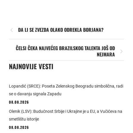
DA LI SE ZVEZDA OLAKO ODREKLA BORJANA?
ČELSI ČEKA NAJVEĆEG BRAZILSKOG TALENTA JOŠ OD
NEJMARA
NAJNOVIJE VESTI
Lopandić (SRCE): Poseta Zelenskog Beogradu simbolična, radi
se o davanju signala Zapadu
08.08.2026
Olenik (LSV): Budućnost Srbije i Ukrajine je u EU, a Vučićeva na
smetlištu istorije
08.08.2026