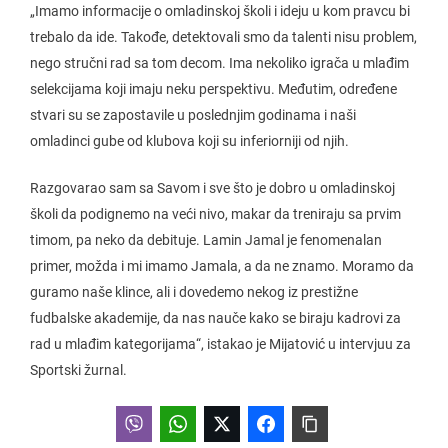
„Imamo informacije o omladinskoj školi i ideju u kom pravcu bi
trebalo da ide. Takođe, detektovali smo da talenti nisu problem,
nego stručni rad sa tom decom. Ima nekoliko igrača u mlađim
selekcijama koji imaju neku perspektivu. Međutim, određene
stvari su se zapostavile u poslednjim godinama i naši
omladinci gube od klubova koji su inferiorniji od njih.
Razgovarao sam sa Savom i sve što je dobro u omladinskoj
školi da podignemo na veći nivo, makar da treniraju sa prvim
timom, pa neko da debituje. Lamin Jamal je fenomenalan
primer, možda i mi imamo Jamala, a da ne znamo. Moramo da
guramo naše klince, ali i dovedemo nekog iz prestižne
fudbalske akademije, da nas nauče kako se biraju kadrovi za
rad u mlađim kategorijama“, istakao je Mijatović u intervjuu za
Sportski žurnal.