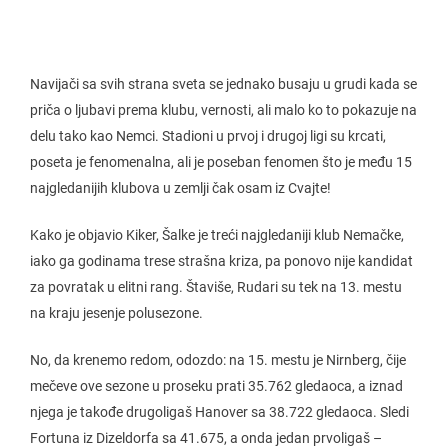
Navijači sa svih strana sveta se jednako busaju u grudi kada se
priča o ljubavi prema klubu, vernosti, ali malo ko to pokazuje na
delu tako kao Nemci. Stadioni u prvoj i drugoj ligi su krcati,
poseta je fenomenalna, ali je poseban fenomen što je među 15
najgledanijih klubova u zemlji čak osam iz Cvajte!
Kako je objavio Kiker, Šalke je treći najgledaniji klub Nemačke,
iako ga godinama trese strašna kriza, pa ponovo nije kandidat
za povratak u elitni rang. Štaviše, Rudari su tek na 13. mestu
na kraju jesenje polusezone.
No, da krenemo redom, odozdo: na 15. mestu je Nirnberg, čije
mečeve ove sezone u proseku prati 35.762 gledaoca, a iznad
njega je takođe drugoligaš Hanover sa 38.722 gledaoca. Sledi
Fortuna iz Dizeldorfa sa 41.675, a onda jedan prvoligaš –