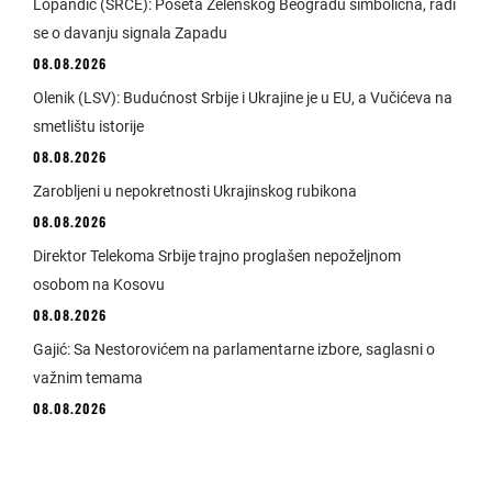
Lopandić (SRCE): Poseta Zelenskog Beogradu simbolična, radi
se o davanju signala Zapadu
08.08.2026
Olenik (LSV): Budućnost Srbije i Ukrajine je u EU, a Vučićeva na
smetlištu istorije
08.08.2026
Zarobljeni u nepokretnosti Ukrajinskog rubikona
08.08.2026
Direktor Telekoma Srbije trajno proglašen nepoželjnom
osobom na Kosovu
08.08.2026
Gajić: Sa Nestorovićem na parlamentarne izbore, saglasni o
važnim temama
08.08.2026