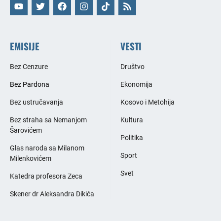
EMISIJE
VESTI
Bez Cenzure
Društvo
Bez Pardona
Ekonomija
Bez ustručavanja
Kosovo i Metohija
Bez straha sa Nemanjom
Kultura
Šarovićem
Politika
Glas naroda sa Milanom
Sport
Milenkovićem
Svet
Katedra profesora Zeca
Skener dr Aleksandra Dikića