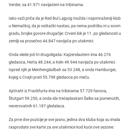
Verder, sa 41.971 navijačem na tribinama.
Iako važi priča da je Red Bul Lajpcig možda i najomraženiji klub
u Nemačkoj, da je veštački nastao, pa nema podršku ni u svom
gradu, brojke govore drugačije: Crveni bik je 11. po gledanosti u
zemlji sa prosečno 44.847 navijača po utakmici.
Onda slede još tri drugoligaša: Kajzerslautern ima 46.276
gledaoca, Herta 48.244, a Keln 49.944 navijača po utakmici.
Ispred njih je Menhengladbah sa 53.248, a onda Hamburger,
kojeg u Cvajti prati 55.798 gledaoca po meču.
Ajntraht iz Frankfurta ima na tribinama 57.729 fanova,
Štutgart 59.250, a onda ide trećeplasirani Šalke sa pomenutih,
neverovatnih 61.187 gledalaca.
Za prve dve pozicije je sve jasno, jedina dva kluba koja su imala
rasprodate sve karte za sve utakmice kod kuće ove sezone: