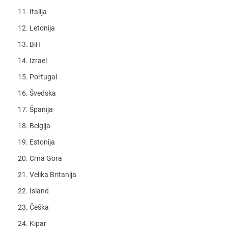
Italija
Letonija
BiH
Izrael
Portugal
Švedska
Španija
Belgija
Estonija
Crna Gora
Velika Britanija
Island
Češka
Kipar