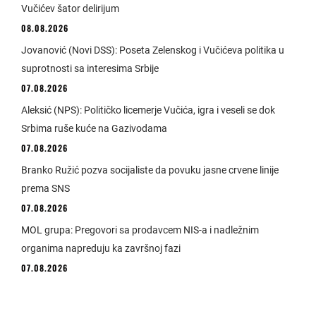
Vučićev šator delirijum
08.08.2026
Jovanović (Novi DSS): Poseta Zelenskog i Vučićeva politika u
suprotnosti sa interesima Srbije
07.08.2026
Aleksić (NPS): Političko licemerje Vučića, igra i veseli se dok
Srbima ruše kuće na Gazivodama
07.08.2026
Branko Ružić pozva socijaliste da povuku jasne crvene linije
prema SNS
07.08.2026
MOL grupa: Pregovori sa prodavcem NIS-a i nadležnim
organima napreduju ka završnoj fazi
07.08.2026