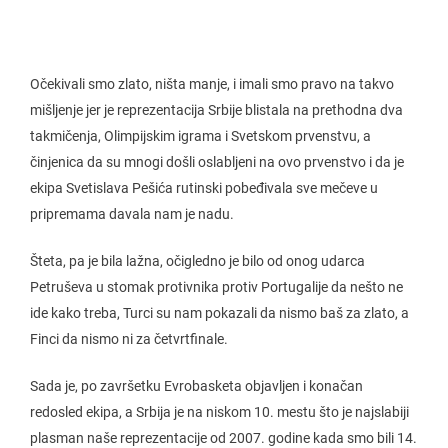
Očekivali smo zlato, ništa manje, i imali smo pravo na takvo
mišljenje jer je reprezentacija Srbije blistala na prethodna dva
takmičenja, Olimpijskim igrama i Svetskom prvenstvu, a
činjenica da su mnogi došli oslabljeni na ovo prvenstvo i da je
ekipa Svetislava Pešića rutinski pobeđivala sve mečeve u
pripremama davala nam je nadu.
Šteta, pa je bila lažna, očigledno je bilo od onog udarca
Petruševa u stomak protivnika protiv Portugalije da nešto ne
ide kako treba, Turci su nam pokazali da nismo baš za zlato, a
Finci da nismo ni za četvrtfinale.
Sada je, po završetku Evrobasketa objavljen i konačan
redosled ekipa, a Srbija je na niskom 10. mestu što je najslabiji
plasman naše reprezentacije od 2007. godine kada smo bili 14.