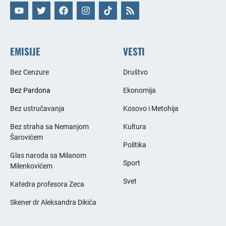
EMISIJE
VESTI
Bez Cenzure
Društvo
Bez Pardona
Ekonomija
Bez ustručavanja
Kosovo i Metohija
Bez straha sa Nemanjom
Kultura
Šarovićem
Politika
Glas naroda sa Milanom
Sport
Milenkovićem
Svet
Katedra profesora Zeca
Skener dr Aleksandra Dikića