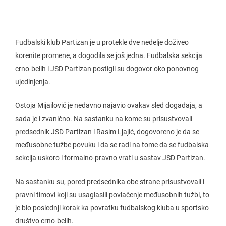
Fudbalski klub Partizan je u protekle dve nedelje doživeo
korenite promene, a dogodila se još jedna. Fudbalska sekcija
crno-belih i JSD Partizan postigli su dogovor oko ponovnog
ujedinjenja.
Ostoja Mijailović je nedavno najavio ovakav sled događaja, a
sada je i zvanično. Na sastanku na kome su prisustvovali
predsednik JSD Partizan i Rasim Ljajić, dogovoreno je da se
međusobne tužbe povuku i da se radi na tome da se fudbalska
sekcija uskoro i formalno-pravno vrati u sastav JSD Partizan.
Na sastanku su, pored predsednika obe strane prisustvovali i
pravni timovi koji su usaglasili povlačenje međusobnih tužbi, to
je bio poslednji korak ka povratku fudbalskog kluba u sportsko
društvo crno-belih.