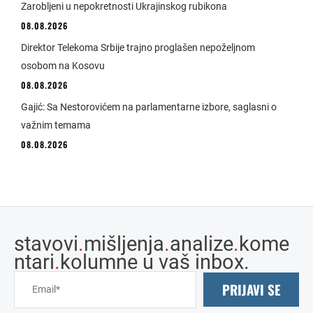
Zarobljeni u nepokretnosti Ukrajinskog rubikona
08.08.2026
Direktor Telekoma Srbije trajno proglašen nepoželjnom
osobom na Kosovu
08.08.2026
Gajić: Sa Nestorovićem na parlamentarne izbore, saglasni o
važnim temama
08.08.2026
stavovi
.
mišljenja
.
analize
.
kome
ntari
.
kolumne u vaš inbox.
PRIJAVI SE