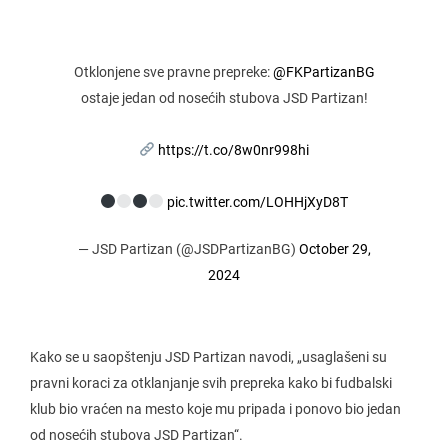
Otklonjene sve pravne prepreke:
@FKPartizanBG
ostaje jedan od nosećih stubova JSD Partizan!
https://t.co/8w0nr998hi
pic.twitter.com/LOHHjXyD8T
— JSD Partizan (@JSDPartizanBG)
October 29,
2024
Kako se u saopštenju JSD Partizan navodi, „usaglašeni su
pravni koraci za otklanjanje svih prepreka kako bi fudbalski
klub bio vraćen na mesto koje mu pripada i ponovo bio jedan
od nosećih stubova JSD Partizan“.