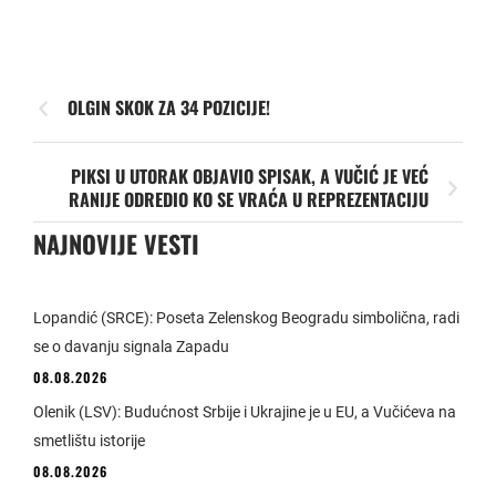
OLGIN SKOK ZA 34 POZICIJE!
PIKSI U UTORAK OBJAVIO SPISAK, A VUČIĆ JE VEĆ
RANIJE ODREDIO KO SE VRAĆA U REPREZENTACIJU
NAJNOVIJE VESTI
Lopandić (SRCE): Poseta Zelenskog Beogradu simbolična, radi
se o davanju signala Zapadu
08.08.2026
Olenik (LSV): Budućnost Srbije i Ukrajine je u EU, a Vučićeva na
smetlištu istorije
08.08.2026