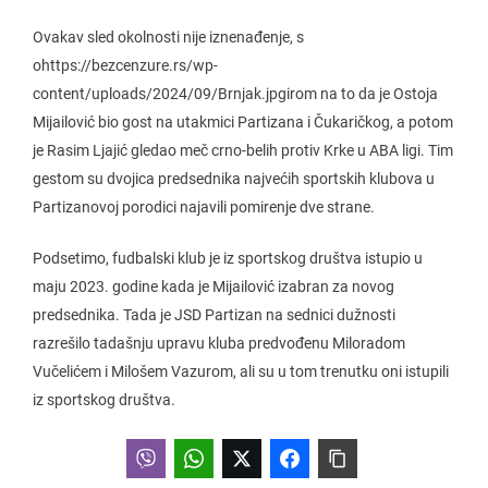
Ovakav sled okolnosti nije iznenađenje, s
ohttps://bezcenzure.rs/wp-
content/uploads/2024/09/Brnjak.jpgirom na to da je Ostoja
Mijailović bio gost na utakmici Partizana i Čukaričkog, a potom
je Rasim Ljajić gledao meč crno-belih protiv Krke u ABA ligi. Tim
gestom su dvojica predsednika najvećih sportskih klubova u
Partizanovoj porodici najavili pomirenje dve strane.
Podsetimo, fudbalski klub je iz sportskog društva istupio u
maju 2023. godine kada je Mijailović izabran za novog
predsednika. Tada je JSD Partizan na sednici dužnosti
razrešilo tadašnju upravu kluba predvođenu Miloradom
Vučelićem i Milošem Vazurom, ali su u tom trenutku oni istupili
iz sportskog društva.