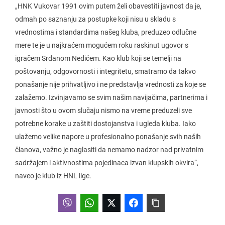
„HNK Vukovar 1991 ovim putem želi obavestiti javnost da je,
odmah po saznanju za postupke koji nisu u skladu s
vrednostima i standardima našeg kluba, preduzeo odlučne
mere te je u najkraćem mogućem roku raskinut ugovor s
igračem Srđanom Nedićem. Kao klub koji se temelji na
poštovanju, odgovornosti i integritetu, smatramo da takvo
ponašanje nije prihvatljivo i ne predstavlja vrednosti za koje se
zalažemo. Izvinjavamo se svim našim navijačima, partnerima i
javnosti što u ovom slučaju nismo na vreme preduzeli sve
potrebne korake u zaštiti dostojanstva i ugleda kluba. Iako
ulažemo velike napore u profesionalno ponašanje svih naših
članova, važno je naglasiti da nemamo nadzor nad privatnim
sadržajem i aktivnostima pojedinaca izvan klupskih okvira“,
naveo je klub iz HNL lige.