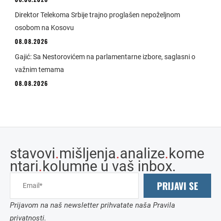
Direktor Telekoma Srbije trajno proglašen nepoželjnom
osobom na Kosovu
08.08.2026
Gajić: Sa Nestorovićem na parlamentarne izbore, saglasni o
važnim temama
08.08.2026
stavovi
.
mišljenja
.
analize
.
kome
ntari
.
kolumne u vaš inbox.
PRIJAVI SE
Prijavom na naš newsletter prihvatate naša Pravila
privatnosti.