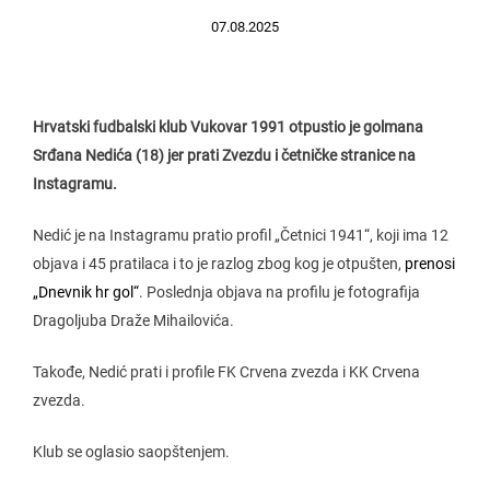
07.08.2025
Hrvatski fudbalski klub Vukovar 1991 otpustio je golmana
Srđana Nedića (18) jer prati Zvezdu i četničke stranice na
Instagramu.
Nedić je na Instagramu pratio profil „Četnici 1941“, koji ima 12
objava i 45 pratilaca i to je razlog zbog kog je otpušten,
prenosi
„Dnevnik hr gol“
. Poslednja objava na profilu je fotografija
Dragoljuba Draže Mihailovića.
Takođe, Nedić prati i profile FK Crvena zvezda i KK Crvena
zvezda.
Klub se oglasio saopštenjem.