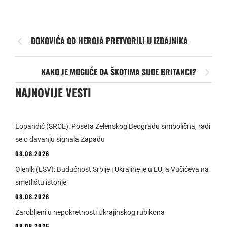
ĐOKOVIĆA OD HEROJA PRETVORILI U IZDAJNIKA
KAKO JE MOGUĆE DA ŠKOTIMA SUDE BRITANCI?
NAJNOVIJE VESTI
Lopandić (SRCE): Poseta Zelenskog Beogradu simbolična, radi
se o davanju signala Zapadu
08.08.2026
Olenik (LSV): Budućnost Srbije i Ukrajine je u EU, a Vučićeva na
smetlištu istorije
08.08.2026
Zarobljeni u nepokretnosti Ukrajinskog rubikona
08.08.2026