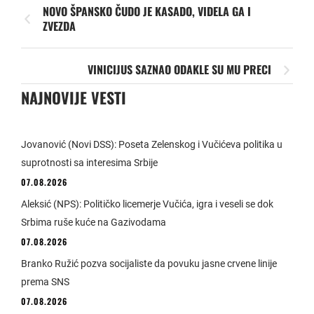
NOVO ŠPANSKO ČUDO JE KASADO, VIDELA GA I
ZVEZDA
VINICIJUS SAZNAO ODAKLE SU MU PRECI
NAJNOVIJE VESTI
Jovanović (Novi DSS): Poseta Zelenskog i Vučićeva politika u
suprotnosti sa interesima Srbije
07.08.2026
Aleksić (NPS): Političko licemerje Vučića, igra i veseli se dok
Srbima ruše kuće na Gazivodama
07.08.2026
Branko Ružić pozva socijaliste da povuku jasne crvene linije
prema SNS
07.08.2026