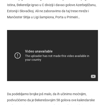
Istina, Đekerešje igrao u C diviziji i davao golove Azerbejdžanu,
Estoniji i Slovačkoj. Ali ne zaboravimo da taj trese mreže i
Mančester Sitija u Ligi šampiona, Porta u Primeiri…
Da podebljamo brojke još malo, da ih učinimo moćnijim,
podvućićemo da je Đekerešsvojim 58 golova ove kalendarske