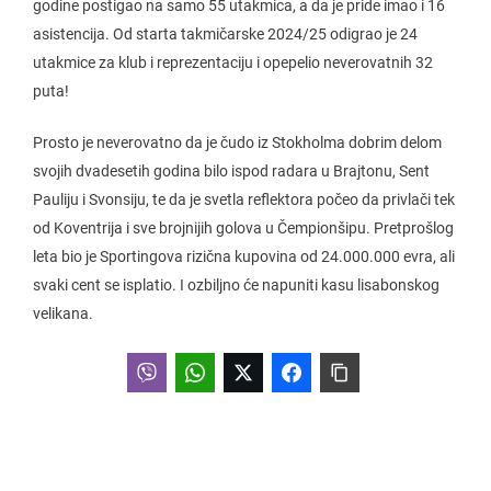
godine postigao na samo 55 utakmica, a da je pride imao i 16
asistencija. Od starta takmičarske 2024/25 odigrao je 24
utakmice za klub i reprezentaciju i opepelio neverovatnih 32
puta!
Prosto je neverovatno da je čudo iz Stokholma dobrim delom
svojih dvadesetih godina bilo ispod radara u Brajtonu, Sent
Pauliju i Svonsiju, te da je svetla reflektora počeo da privlači tek
od Koventrija i sve brojnijih golova u Čempionšipu. Pretprošlog
leta bio je Sportingova rizična kupovina od 24.000.000 evra, ali
svaki cent se isplatio. I ozbiljno će napuniti kasu lisabonskog
velikana.