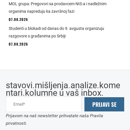
MOL grupa: Pregovori sa prodavcem NIS-a i nadležnim
organima napreduju ka završnoj fazi
07.08.2026
Studenti u blokadi od danas do 9. avgusta organizuju
razgovore s građanima po Srbiji
07.08.2026
stavovi
.
mišljenja
.
analize
.
kome
ntari
.
kolumne u vaš inbox.
PRIJAVI SE
Prijavom na naš newsletter prihvatate naša Pravila
privatnosti.