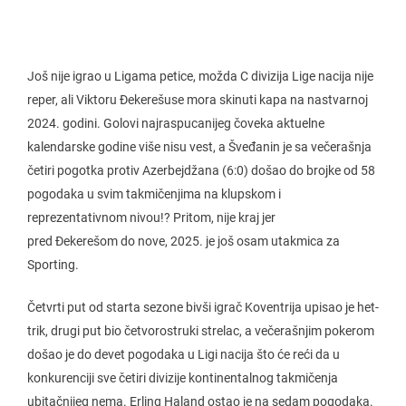
Još nije igrao u Ligama petice, možda C divizija Lige nacija nije
reper, ali Viktoru Đekerešuse mora skinuti kapa na nastvarnoj
2024. godini. Golovi najraspucanijeg čoveka aktuelne
kalendarske godine više nisu vest, a Šveđanin je sa večerašnja
četiri pogotka protiv Azerbejdžana (6:0) došao do brojke od 58
pogodaka u svim takmičenjima na klupskom i
reprezentativnom nivou!? Pritom, nije kraj jer
pred Đekerešom do nove, 2025. je još osam utakmica za
Sporting.
Četvrti put od starta sezone bivši igrač Koventrija upisao je het-
trik, drugi put bio četvorostruki strelac, a večerašnjim pokerom
došao je do devet pogodaka u Ligi nacija što će reći da u
konkurenciji sve četiri divizije kontinentalnog takmičenja
ubitačnijeg nema. Erling Haland ostao je na sedam pogodaka.