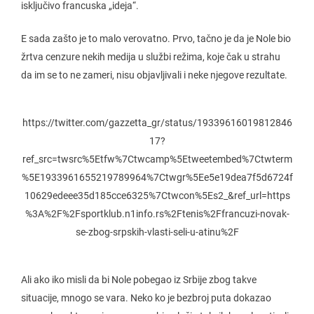
isključivo francuska „ideja“.
E sada zašto je to malo verovatno. Prvo, tačno je da je Nole bio
žrtva cenzure nekih medija u službi režima, koje čak u strahu
da im se to ne zameri, nisu objavljivali i neke njegove rezultate.
https://twitter.com/gazzetta_gr/status/19339616019812846
17?
ref_src=twsrc%5Etfw%7Ctwcamp%5Etweetembed%7Ctwterm
%5E1933961655219789964%7Ctwgr%5Ee5e19dea7f5d6724f
10629edeee35d185cce6325%7Ctwcon%5Es2_&ref_url=https
%3A%2F%2Fsportklub.n1info.rs%2Ftenis%2Ffrancuzi-novak-
se-zbog-srpskih-vlasti-seli-u-atinu%2F
Ali ako iko misli da bi Nole pobegao iz Srbije zbog takve
situacije, mnogo se vara. Neko ko je bezbroj puta dokazao