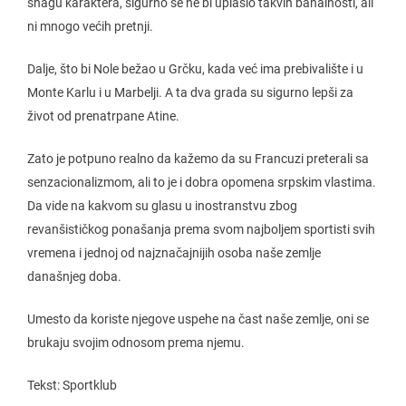
snagu karaktera, sigurno se ne bi uplašio takvih banalnosti, ali
ni mnogo većih pretnji.
Dalje, što bi Nole bežao u Grčku, kada već ima prebivalište i u
Monte Karlu i u Marbelji. A ta dva grada su sigurno lepši za
život od prenatrpane Atine.
Zato je potpuno realno da kažemo da su Francuzi preterali sa
senzacionalizmom, ali to je i dobra opomena srpskim vlastima.
Da vide na kakvom su glasu u inostranstvu zbog
revanšističkog ponašanja prema svom najboljem sportisti svih
vremena i jednoj od najznačajnijih osoba naše zemlje
današnjeg doba.
Umesto da koriste njegove uspehe na čast naše zemlje, oni se
brukaju svojim odnosom prema njemu.
Tekst: Sportklub