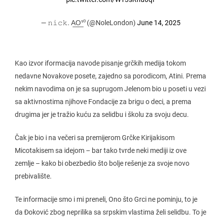
— 𝚗𝚒𝚌𝚔. A͟O͟¹⁰ (@NoleLondon)
June 14, 2025
Kao izvor iformacija navode pisanje grčkih medija tokom
nedavne Novakove posete, zajedno sa porodicom, Atini. Prema
nekim navodima on je sa suprugom Jelenom bio u poseti u vezi
sa aktivnostima njihove Fondacije za brigu o deci, a prema
drugima jer je tražio kuću za selidbu i školu za svoju decu.
Čak je bio i na večeri sa premijerom Grčke Kirijakisom
Micotakisem sa idejom – bar tako tvrde neki mediji iz ove
zemlje – kako bi obezbedio što bolje rešenje za svoje novo
prebivalište.
Te informacije smo i mi preneli, Ono što Grci ne pominju, to je
da Đoković zbog neprilika sa srpskim vlastima želi selidbu. To je