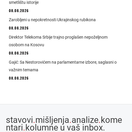
smetlištu istorije
08.08.2026
Zarobljeni u nepokretnosti Ukrajinskog rubikona
08.08.2026
Direktor Telekoma Srbije trajno proglašen nepoželjnom
osobom na Kosovu
08.08.2026
Gajić: Sa Nestorovićem na parlamentarne izbore, saglasni o
važnim temama
08.08.2026
stavovi
.
mišljenja
.
analize
.
kome
ntari
.
kolumne u vaš inbox.