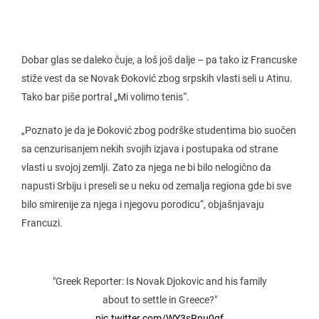
Dobar glas se daleko čuje, a loš još dalje – pa tako iz Francuske
stiže vest da se Novak Đoković zbog srpskih vlasti seli u Atinu.
Tako bar piše portral „Mi volimo tenis“.
„Poznato je da je Đoković zbog podrške studentima bio suočen
sa cenzurisanjem nekih svojih izjava i postupaka od strane
vlasti u svojoj zemlji. Zato za njega ne bi bilo nelogično da
napusti Srbiju i preseli se u neku od zemalja regiona gde bi sve
bilo smirenije za njega i njegovu porodicu“, objašnjavaju
Francuzi.
"Greek Reporter: Is Novak Djokovic and his family
about to settle in Greece?"
pic.twitter.com/WY3sRnu0qf