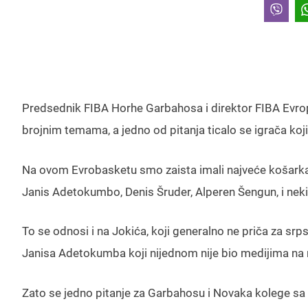
Predsednik FIBA Horhe Garbahosa i direktor FIBA Evropa
brojnim temama, a jedno od pitanja ticalo se igrača koji
Na ovom Evrobasketu smo zaista imali najveće košarkaš
Janis Adetokumbo, Denis Šruder, Alperen Šengun, i neki o
To se odnosi i na Jokića, koji generalno ne priča za srp
Janisa Adetokumba koji nijednom nije bio medijima na 
Zato se jedno pitanje za Garbahosu i Novaka kolege sa le