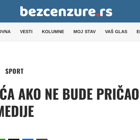
OVNA
VESTI
KOLUMNE
MOJ STAV
VAŠ GLAS
E
SPORT
IĆA AKO NE BUDE PRIČAO
MEDIJE