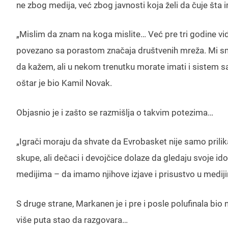
ne zbog medija, već zbog javnosti koja želi da čuje šta i
„Mislim da znam na koga mislite… Već pre tri godine vid
povezano sa porastom značaja društvenih mreža. Mi sm
da kažem, ali u nekom trenutku morate imati i sistem sankc
oštar je bio Kamil Novak.
Objasnio je i zašto se razmišlja o takvim potezima…
„Igrači moraju da shvate da Evrobasket nije samo prilika
skupe, ali dečaci i devojčice dolaze da gledaju svoje ido
medijima – da imamo njihove izjave i prisustvo u mediji
S druge strane, Markanen je i pre i posle polufinala bio
više puta stao da razgovara…