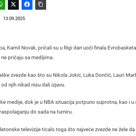
13.09.2025
, Kamil Novak, pričali su u Rigi dan uoči finala Evrobasketa
 ne pričaju sa medijima.
ke zvezde kao što su Nikola Jokić, Luka Dončić, Lauri Mar
d njih nikad nisu dali izjavu.
ske medije, dok je u NBA situacija potpuno suprotna, kao i u 
raspolaganju do sada na turniru.
tonske televizije ticalo toga što najveće zvezde ne žele da 