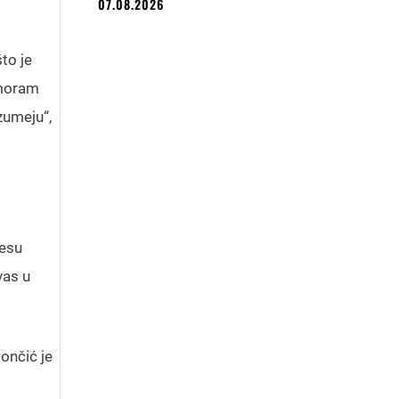
07.08.2026
to je
 moram
azumeju“,
jesu
vas u
ončić je