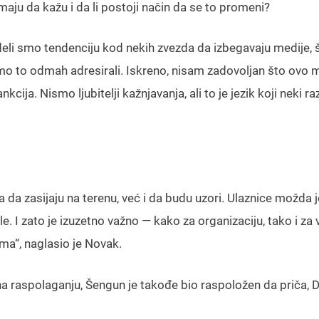
maju da kažu i da li postoji način da se to promeni?
eli smo tendenciju kod nekih zvezda da izbegavaju medije, š
o to odmah adresirali. Iskreno, nisam zadovoljan što ovo
ija. Nismo ljubitelji kažnjavanja, ali to je jezik koji neki r
 da zasijaju na terenu, već i da budu uzori. Ulaznice možda 
le. I zato je izuzetno važno — kako za organizaciju, tako i za 
ma“, naglasio je Novak.
 na raspolaganju, Šengun je takođe bio raspoložen da priča, D