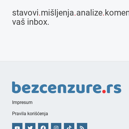
stavovi
.
mišljenja
.
analize
.
komen
vaš inbox.
Impresum
Pravila korišćenja