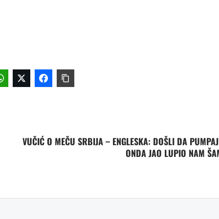
VUČIĆ O MEČU SRBIJA – ENGLESKA: DOŠLI DA PUMPAJ
ONDA JAO LUPIO NAM Š