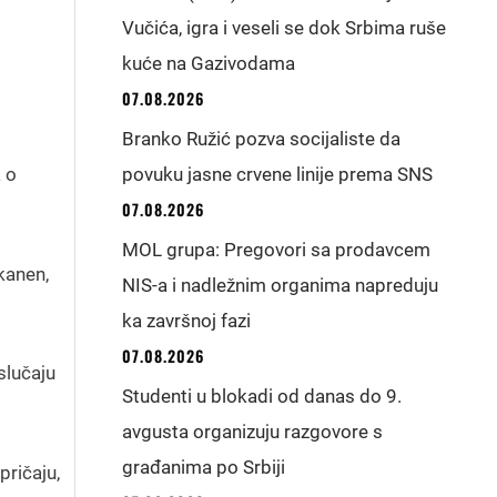
Vučića, igra i veseli se dok Srbima ruše
kuće na Gazivodama
07.08.2026
Branko Ružić pozva socijaliste da
 o
povuku jasne crvene linije prema SNS
07.08.2026
MOL grupa: Pregovori sa prodavcem
kanen,
NIS-a i nadležnim organima napreduju
ka završnoj fazi
07.08.2026
slučaju
Studenti u blokadi od danas do 9.
avgusta organizuju razgovore s
građanima po Srbiji
pričaju,