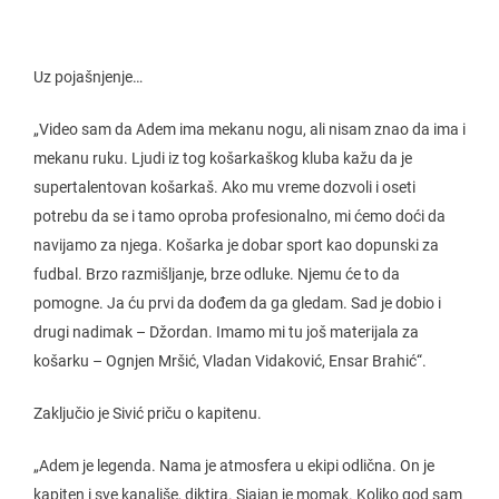
Uz pojašnjenje…
„Video sam da Adem ima mekanu nogu, ali nisam znao da ima i
mekanu ruku. Ljudi iz tog košarkaškog kluba kažu da je
supertalentovan košarkaš. Ako mu vreme dozvoli i oseti
potrebu da se i tamo oproba profesionalno, mi ćemo doći da
navijamo za njega. Košarka je dobar sport kao dopunski za
fudbal. Brzo razmišljanje, brze odluke. Njemu će to da
pomogne. Ja ću prvi da dođem da ga gledam. Sad je dobio i
drugi nadimak – Džordan. Imamo mi tu još materijala za
košarku – Ognjen Mršić, Vladan Vidaković, Ensar Brahić“.
Zaključio je Sivić priču o kapitenu.
„Adem je legenda. Nama je atmosfera u ekipi odlična. On je
kapiten i sve kanališe, diktira. Sjajan je momak. Koliko god sam