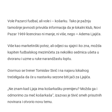
Vole Pazarci fudbal, ali vole i – košarku. Tako je pažnju
tamošnje javnosti privukla informacija da je lokalni klub, Novi
Pazar 1969 licencirao ni manje, ni više, nego
–
Adema Ljajića.
Više kao marketinški potez, ali odjeci su sjajni i ko zna, možda
kapiten fudbalskog mezimčeta za nekoliko sedmica ušeta u
dvoranu i uzme u ruke narandžastu loptu.
Osvrnuo se trener Tomislav Sivić i na najavu lokalnog
trećeligaša da će u nastavku sezone biti jači za Ljajića.
„Ne znam kad Ljaja ima košarkašku premijeru? Možda ga i
odmorimo za meč košarkaša“, izazvao je Sivić smeh prisutnih
novinara i otvorio novu temu.