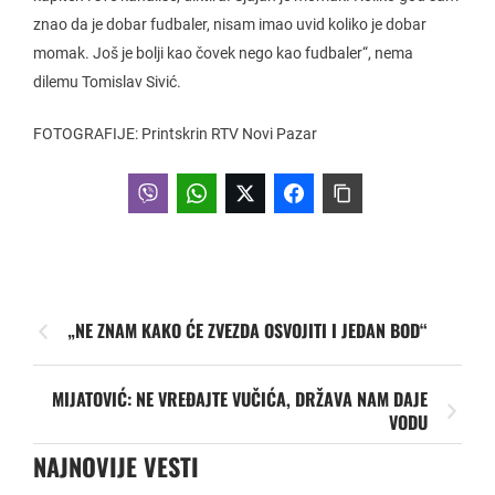
znao da je dobar fudbaler, nisam imao uvid koliko je dobar
momak. Još je bolji kao čovek nego kao fudbaler“, nema
dilemu Tomislav Sivić.
FOTOGRAFIJE: Printskrin RTV Novi Pazar
„NE ZNAM KAKO ĆE ZVEZDA OSVOJITI I JEDAN BOD“
MIJATOVIĆ: NE VREĐAJTE VUČIĆA, DRŽAVA NAM DAJE
VODU
NAJNOVIJE VESTI