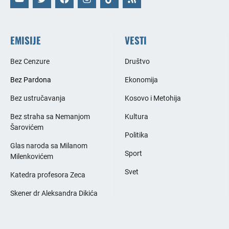
EMISIJE
VESTI
Bez Cenzure
Društvo
Bez Pardona
Ekonomija
Bez ustručavanja
Kosovo i Metohija
Bez straha sa Nemanjom
Kultura
Šarovićem
Politika
Glas naroda sa Milanom
Sport
Milenkovićem
Svet
Katedra profesora Zeca
Skener dr Aleksandra Dikića