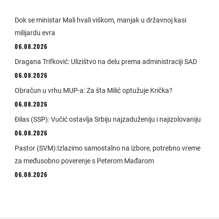
Dok se ministar Mali hvali viškom, manjak u državnoj kasi
milijardu evra
06.08.2026
Dragana Trifković: Ulizištvo na delu prema administraciji SAD
06.08.2026
Obračun u vrhu MUP-a: Za šta Milić optužuje Krička?
06.08.2026
Đilas (SSP): Vučić ostavlja Srbiju najzaduženiju i najizolovaniju
06.08.2026
Pastor (SVM):Izlazimo samostalno na izbore, potrebno vreme
za međusobno poverenje s Peterom Mađarom
06.08.2026