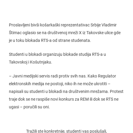
Proslavljeni bivši košarkaški reprezentativac Srbije Vladimir
Štimac oglasio se na društvenoj mreži X iz Takovske ulice gde
je u toku blokada RTS-a od strane studenata.
Studenti u blokadi organizuju blokade studija RTS-a u
Takovskoj i Košutnjaku.
– Javni medijski servis radi protiv svih nas. Kako Regulator
elektronskih medija ne postoji, niko ih ne može ukrotiti –
napisali su studenti u blokadi na društvenim mrežama. Protest
traje dok se ne raspiše novi konkurs za REM ili dok se RTS ne
ugasi – poručili su oni.
Tražili ste konkretnije, studenti vas poslušali,