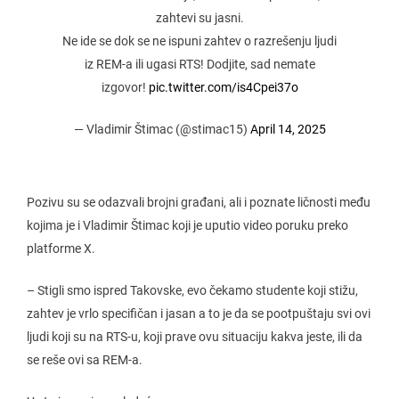
zahtevi su jasni.
Ne ide se dok se ne ispuni zahtev o razrešenju ljudi
iz REM-a ili ugasi RTS! Dodjite, sad nemate
izgovor!
pic.twitter.com/is4Cpei37o
— Vladimir Štimac (@stimac15)
April 14, 2025
Pozivu su se odazvali brojni građani, ali i poznate ličnosti među
kojima je i Vladimir Štimac koji je uputio video poruku preko
platforme X.
– Stigli smo ispred Takovske, evo čekamo studente koji stižu,
zahtev je vrlo specifičan i jasan a to je da se pootpuštaju svi ovi
ljudi koji su na RTS-u, koji prave ovu situaciju kakva jeste, ili da
se reše ovi sa REM-a.