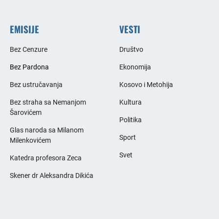
EMISIJE
VESTI
Bez Cenzure
Društvo
Bez Pardona
Ekonomija
Bez ustručavanja
Kosovo i Metohija
Bez straha sa Nemanjom
Kultura
Šarovićem
Politika
Glas naroda sa Milanom
Sport
Milenkovićem
Svet
Katedra profesora Zeca
Skener dr Aleksandra Dikića