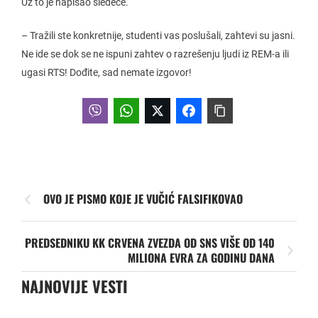
Uz to je napisao sledeće.
– Tražili ste konkretnije, studenti vas poslušali, zahtevi su jasni.
Ne ide se dok se ne ispuni zahtev o razrešenju ljudi iz REM-a ili
ugasi RTS! Dođite, sad nemate izgovor!
OVO JE PISMO KOJE JE VUČIĆ FALSIFIKOVAO
PREDSEDNIKU KK CRVENA ZVEZDA OD SNS VIŠE OD 140
MILIONA EVRA ZA GODINU DANA
NAJNOVIJE VESTI