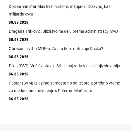
Dok se ministar Mali hvali viškom, manjak u državnoj kasi
milijardu evra
06.08.2026
Dragana Trifković: Ulizištvo na delu prema administraciji SAD
06.08.2026
Obračun u vrhu MUP-a: Za šta Milić optužuje Krička?
06.08.2026
Đilas (SSP): Vučić ostavlja Srbiju najzaduženiju i najizolovaniju
06.08.2026
Pastor (SVM):Izlazimo samostalno na izbore, potrebno vreme
za međusobno poverenje s Peterom Mađarom
06.08.2026