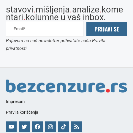
stavovi
.
mišljenja
.
analize
.
kome
ntari
.
kolumne u vaš inbox.
PRIJAVI SE
Prijavom na naš newsletter prihvatate naša Pravila
privatnosti.
Impresum
Pravila korišćenja