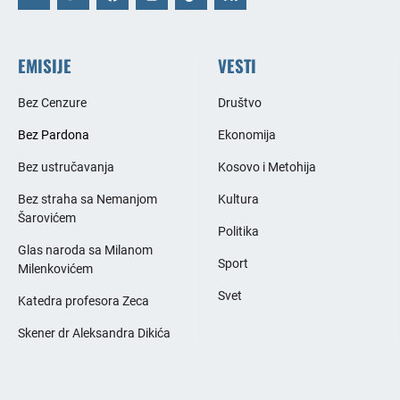
EMISIJE
VESTI
Bez Cenzure
Društvo
Bez Pardona
Ekonomija
Bez ustručavanja
Kosovo i Metohija
Bez straha sa Nemanjom
Kultura
Šarovićem
Politika
Glas naroda sa Milanom
Sport
Milenkovićem
Svet
Katedra profesora Zeca
Skener dr Aleksandra Dikića