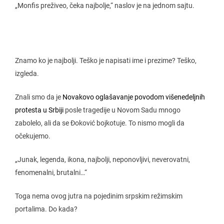
„Monfis preživeo, čeka najbolje,“ naslov je na jednom sajtu.
Znamo ko je najbolji. Teško je napisati ime i prezime? Teško,
izgleda.
Znali smo da je
Novakovo oglašavanje povodom višenedeljnih
protesta u Srbiji
posle tragedije u Novom Sadu mnogo
zabolelo, ali da se Đoković bojkotuje. To nismo mogli da
očekujemo.
„Junak, legenda, ikona, najbolji, neponovljivi, neverovatni,
fenomenalni, brutalni…“
Toga nema ovog jutra na pojedinim srpskim režimskim
portalima. Do kada?