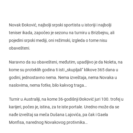
Novak Đoković, najbolji srpski sportista u istoriji i najbolji
teniser ikada, započeo je sezonu na turniru u Brizbejnu, ali
pojedini srpski mediji, oni režimski, izgleda o tome nisu
obavešteni.
Naravno da su obavešteni, međutim, upadljivo je da Noleta, na
kome su proteklih godina ti isti „skupljali“ klikove 365 dana u
godini, jednostavno nema. Nema izveštaja, nema Novaka u
naslovima, nema fotke, bilo kakvog traga…
Turnir u Australiji, na kome 36-godišnji Đoković juri 100. trofej u
karijeri, počeo je, istina, za te iste portale. Uredno može da se
nađe izveštaj sa meča Dušana Lajovića, pa čak i Gaela
Monfisa, narednog Novakovog protivnika…