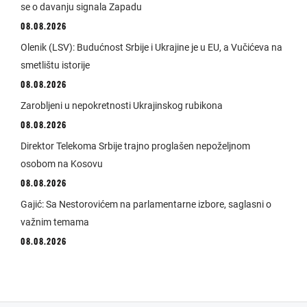
se o davanju signala Zapadu
08.08.2026
Olenik (LSV): Budućnost Srbije i Ukrajine je u EU, a Vučićeva na
smetlištu istorije
08.08.2026
Zarobljeni u nepokretnosti Ukrajinskog rubikona
08.08.2026
Direktor Telekoma Srbije trajno proglašen nepoželjnom
osobom na Kosovu
08.08.2026
Gajić: Sa Nestorovićem na parlamentarne izbore, saglasni o
važnim temama
08.08.2026