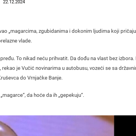
22.12.2024
azvao „magarcima, zgubidanima i dokonim ljudima koji pričaju
prelazne vlade.
 pređu. To nikad neću prihvatit. Da dođu na vlast bez izbora.
“, rekao je Vučić novinarima u autobusu, vozeći se sa državn
ruševca do Vrnjačke Banje.
„magarce“, da hoće da ih „gepekuju“.