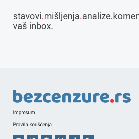
stavovi
.
mišljenja
.
analize
.
komen
vaš inbox.
Impresum
Pravila korišćenja