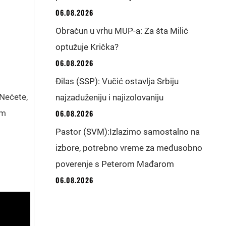
06.08.2026
Obračun u vrhu MUP-a: Za šta Milić
optužuje Krička?
06.08.2026
Đilas (SSP): Vučić ostavlja Srbiju
 Nećete,
najzaduženiju i najizolovaniju
im
06.08.2026
Pastor (SVM):Izlazimo samostalno na
izbore, potrebno vreme za međusobno
poverenje s Peterom Mađarom
06.08.2026