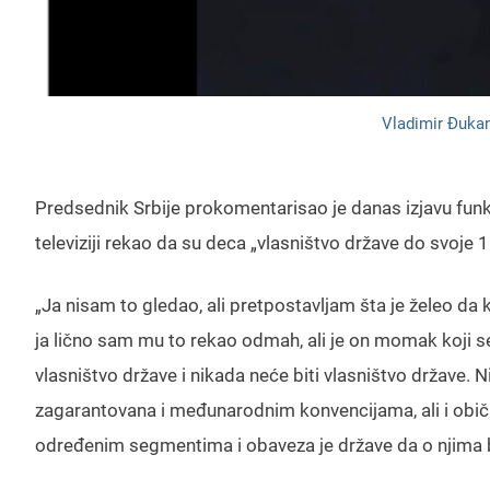
Vladimir Đuka
Predsednik Srbije prokomentarisao je danas izjavu funk
televiziji rekao da su deca „vlasništvo države do svoje 1
„Ja nisam to gledao, ali pretpostavljam šta je želeo da 
ja lično sam mu to rekao odmah, ali je on momak koji se 
vlasništvo države i nikada neće biti vlasništvo države. N
zagarantovana i međunarodnim konvencijama, ali i običaj
određenim segmentima i obaveza je države da o njima br