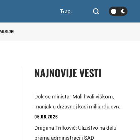
Ћир.
MISIJE
NAJNOVIJE VESTI
Dok se ministar Mali hvali viškom,
manjak u državnoj kasi milijardu evra
06.08.2026
Dragana Trifković: Ulizištvo na delu
prema administraciji SAD