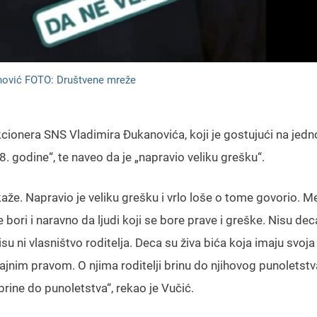
nović FOTO: Društvene mreže
cionera SNS Vladimira Đukanovića, koji je gostujući na jedn
8. godine“, te naveo da je „napravio veliku grešku“.
kaže. Napravio je veliku grešku i vrlo loše o tome govorio. M
bori i naravno da ljudi koji se bore prave i greške. Nisu dec
isu ni vlasništvo roditelja. Deca su živa bića koja imaju svoja
nim pravom. O njima roditelji brinu do njihovog punoletstva
ine do punoletstva“, rekao je Vučić.