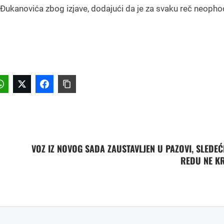
 Đukanovića zbog izjave, dodajući da je za svaku reč neoph
VOZ IZ NOVOG SADA ZAUSTAVLJEN U PAZOVI, SLEDEĆ
REDU NE K