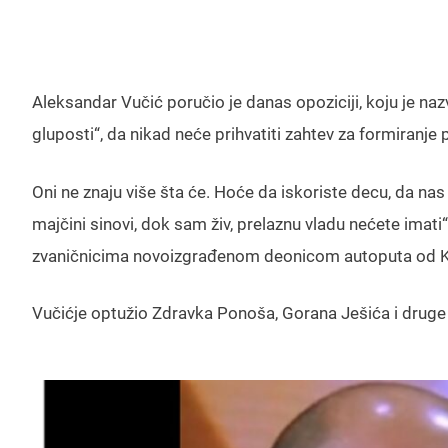
Aleksandar Vučić poručio je danas opoziciji, koju je n
gluposti“, da nikad neće prihvatiti zahtev za formiranje 
Oni ne znaju više šta će. Hoće da iskoriste decu, da nas
majčini sinovi, dok sam živ, prelaznu vladu nećete imati
zvaničnicima novoizgrađenom deonicom autoputa od K
Vučićje optužio Zdravka Ponoša, Gorana Ješića i druge 